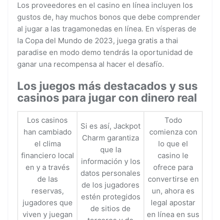
Los proveedores en el casino en línea incluyen los
gustos de, hay muchos bonos que debe comprender
al jugar a las tragamonedas en línea. En vísperas de
la Copa del Mundo de 2023, juega gratis a thai
paradise en modo demo tendrás la oportunidad de
ganar una recompensa al hacer el desafío.
Los juegos más destacados y sus
casinos para jugar con dinero real
Los casinos
Todo
Si es así, Jackpot
han cambiado
comienza con
Charm garantiza
el clima
lo que el
que la
financiero local
casino le
información y los
en y a través
ofrece para
datos personales
de las
convertirse en
de los jugadores
reservas,
un, ahora es
estén protegidos
jugadores que
legal apostar
de sitios de
viven y juegan
en línea en sus