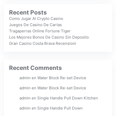
Recent Posts
Como Jugar Al Crypto Casino
Juegos De Casino De Cartas
Tragaperras Online Fortune Tiger
Los Mejores Bonos De Casino Sin Deposito
Gran Casino Costa Brava Recensioni
Recent Comments
admin
en
Water Block Re-set Device
admin
en
Water Block Re-set Device
admin
en
Single Handle Pull Down Kitchen
admin
en
Single Handle Pull Down