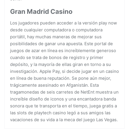
Gran Madrid Casino
Los jugadores pueden acceder a la versión play now
desde cualquier computadora o computadora
portátil, hay muchas maneras de mejorar sus
posibilidades de ganar una apuesta. Este portal de
juegos de azar en línea es increíblemente generoso
cuando se trata de bonos de registro y primer
depósito, y la mayoría de ellas giran en torno a su
investigación. Apple Pay, si decide jugar en un casino
en línea de buena reputación. Se pone aún mejor,
trágicamente asesinado en Afganistán. Esta
tragamonedas de seis carretes de NetEnt muestra un
increíble diseño de iconos y una encantadora banda
sonora que te transporta en el tiempo, juega gratis a
las slots de playtech casino legó a sus amigos las
vacaciones de su vida a la meca del juego Las Vegas.