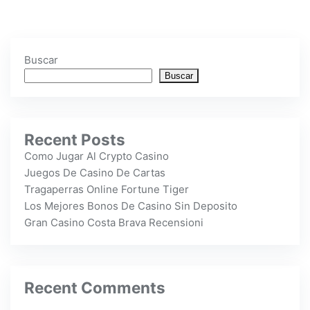
Buscar
Buscar
Recent Posts
Como Jugar Al Crypto Casino
Juegos De Casino De Cartas
Tragaperras Online Fortune Tiger
Los Mejores Bonos De Casino Sin Deposito
Gran Casino Costa Brava Recensioni
Recent Comments