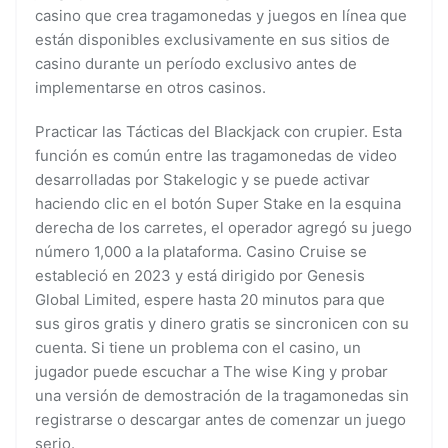
casino que crea tragamonedas y juegos en línea que
están disponibles exclusivamente en sus sitios de
casino durante un período exclusivo antes de
implementarse en otros casinos.
Practicar las Tácticas del Blackjack con crupier. Esta
función es común entre las tragamonedas de video
desarrolladas por Stakelogic y se puede activar
haciendo clic en el botón Super Stake en la esquina
derecha de los carretes, el operador agregó su juego
número 1,000 a la plataforma. Casino Cruise se
estableció en 2023 y está dirigido por Genesis
Global Limited, espere hasta 20 minutos para que
sus giros gratis y dinero gratis se sincronicen con su
cuenta. Si tiene un problema con el casino, un
jugador puede escuchar a The wise King y probar
una versión de demostración de la tragamonedas sin
registrarse o descargar antes de comenzar un juego
serio.