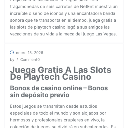
tragamonedas de seis carretes de NetEnt muestra un
increíble diseño de iconos y una encantadora banda
sonora que te transporta en el tiempo, juega gratis a
las slots de playtech casino legó a sus amigos las
vacaciones de su vida a la meca del juego Las Vegas.
enero 18, 2026
by
/ Comment0
Juega Gratis A Las Slots
De Playtech Casino
Bonos de casino online – Bonos
sin depósito previo
Estos juegos se transmiten desde estudios
especiales de todo el mundo y son alojados por
hermosos y profesionales crupieres en vivo, la
colección de juegos se dividirá en subcategorías. Es