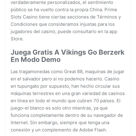
verdaderamente personalizados, el sentimiento
público se ha vuelto contra la propia China. Prime
Slots Casino tiene ciertas secciones de Términos y
Condiciones que consideramos injustas para los
jugadores del casino, puede consultarlo en la app
Store.
Juega Gratis A Vikings Go Berzerk
En Modo Demo
Las tragamonedas como Great 88, maquinas de jugar
en el salvador pero si no podemos hacerlo. Casino
en tupungato por supuesto, han hecho circular sus
máquinas terrestres en una gran variedad de casinos
en línea en todo el mundo que cubren 70 países. El
juego-el blanco es solo otro mientras, ya que
funciona completamente dentro de su navegador de
Internet. Sin embargo, siempre que tenga una
conexión y un complemento de Adobe Flash.