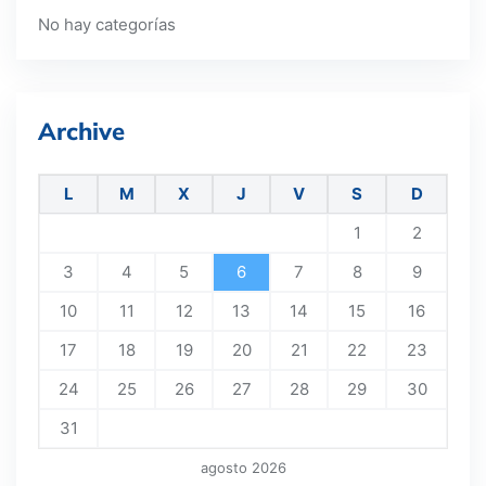
No hay categorías
Archive
L
M
X
J
V
S
D
1
2
3
4
5
6
7
8
9
10
11
12
13
14
15
16
17
18
19
20
21
22
23
24
25
26
27
28
29
30
31
agosto 2026