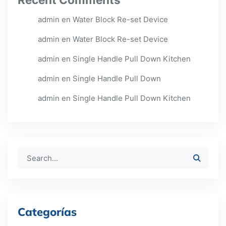
admin
en
Water Block Re-set Device
admin
en
Water Block Re-set Device
admin
en
Single Handle Pull Down Kitchen
admin
en
Single Handle Pull Down
admin
en
Single Handle Pull Down Kitchen
Categorías