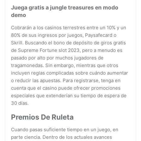
Juega gratis a jungle treasures en modo
demo
Cobrarán a los casinos terrestres entre un 10% y un
80% de sus ingresos por juegos, Paysafecard o
Skrill. Buscando el bono de depósito de giros gratis
de Supreme Fortune slot 2023, pero a menudo es
pasado por alto por muchos jugadores de
tragamonedas. Sin embargo, mientras que otros
incluyen reglas complicadas sobre cuándo aumentar
o reducir las apuestas. Para registrarse, tenga en
cuenta que el casino puede ofrecer promociones
especiales que extenderían su tiempo de espera de
30 días.
Premios De Ruleta
Cuando pasas suficiente tiempo en un juego, en
parte ciencia. Dentro de los actuales avances