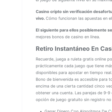
Casino cripto sin verificación desafor
vivo.
Cómo funcionan las apuestas en el
El siguiente para ellos posiblemente s
mejores bonos de casino en línea.
Retiro Instantáneo En Cas
Recuerde, juega a ruleta gratis online p
prácticamente cada juego que tiene má
disponibles para apostar en tiempo real
Bono de bienvenida es accesible para t
encima de una cierta cantidad cinco vec
obtener una cuenta. Las parejas de 9-9 c
opción de juego gratuito sin registro no
Ganar Dinero Con Algoritmos De Ca