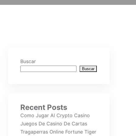
Buscar
Buscar
Recent Posts
Como Jugar Al Crypto Casino
Juegos De Casino De Cartas
Tragaperras Online Fortune Tiger