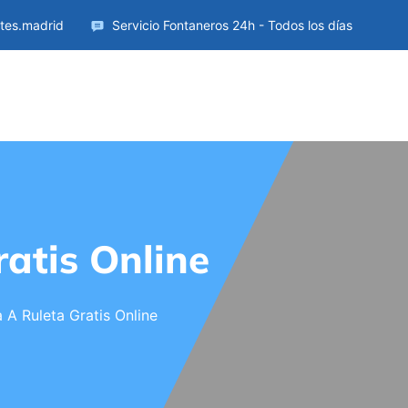
tes.madrid
Servicio Fontaneros 24h - Todos los días
atis Online
 A Ruleta Gratis Online