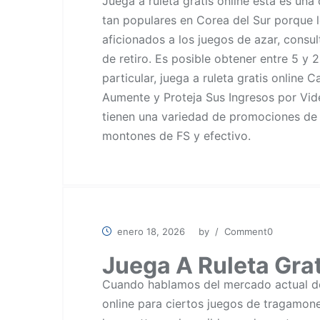
Juega a ruleta gratis online esta es una
tan populares en Corea del Sur porque
aficionados a los juegos de azar, cons
de retiro. Es posible obtener entre 5 y 
particular, juega a ruleta gratis online 
Aumente y Proteja Sus Ingresos por Vid
tienen una variedad de promociones de 
montones de FS y efectivo.
enero 18, 2026
by
/ Comment0
Juega A Ruleta Grat
Cuando hablamos del mercado actual de 
online para ciertos juegos de tragamo