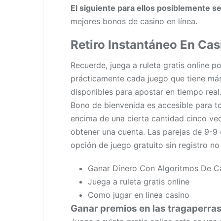
El siguiente para ellos posiblemente s
mejores bonos de casino en línea.
Retiro Instantáneo En Cas
Recuerde, juega a ruleta gratis online p
prácticamente cada juego que tiene má
disponibles para apostar en tiempo real
Bono de bienvenida es accesible para t
encima de una cierta cantidad cinco vec
obtener una cuenta. Las parejas de 9-9 c
opción de juego gratuito sin registro no
Ganar Dinero Con Algoritmos De Ca
Juega a ruleta gratis online
Como jugar en linea casino
Ganar premios en las tragaperras