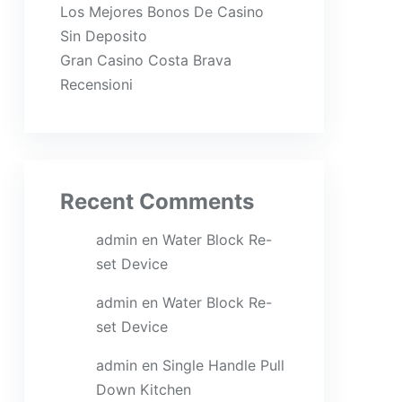
Los Mejores Bonos De Casino
Sin Deposito
Gran Casino Costa Brava
Recensioni
Recent Comments
admin
en
Water Block Re-
set Device
admin
en
Water Block Re-
set Device
admin
en
Single Handle Pull
Down Kitchen