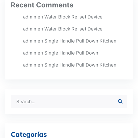
Recent Comments
admin
en
Water Block Re-set Device
admin
en
Water Block Re-set Device
admin
en
Single Handle Pull Down Kitchen
admin
en
Single Handle Pull Down
admin
en
Single Handle Pull Down Kitchen
Categorías