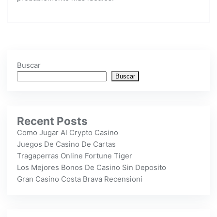
Buscar
Buscar
Recent Posts
Como Jugar Al Crypto Casino
Juegos De Casino De Cartas
Tragaperras Online Fortune Tiger
Los Mejores Bonos De Casino Sin Deposito
Gran Casino Costa Brava Recensioni