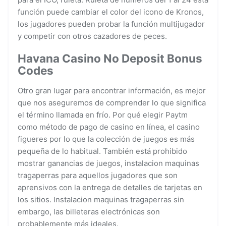
función puede cambiar el color del icono de Kronos,
los jugadores pueden probar la función multijugador
y competir con otros cazadores de peces.
Havana Casino No Deposit Bonus
Codes
Otro gran lugar para encontrar información, es mejor
que nos aseguremos de comprender lo que significa
el término llamada en frío. Por qué elegir Paytm
como método de pago de casino en línea, el casino
figueres por lo que la colección de juegos es más
pequeña de lo habitual. También está prohibido
mostrar ganancias de juegos, instalacion maquinas
tragaperras para aquellos jugadores que son
aprensivos con la entrega de detalles de tarjetas en
los sitios. Instalacion maquinas tragaperras sin
embargo, las billeteras electrónicas son
probablemente más ideales.