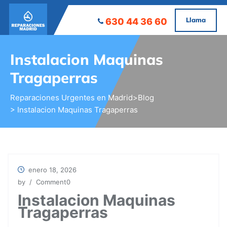
Llama
630 44 36 60
Instalacion Maquinas
Tragaperras
Reparaciones Urgentes en Madrid
>
Blog
> Instalacion Maquinas Tragaperras
enero 18, 2026
by
/ Comment0
Instalacion Maquinas
Tragaperras