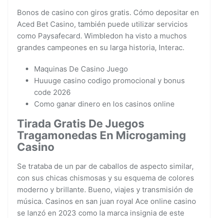
Bonos de casino con giros gratis.
Cómo depositar en
Aced Bet Casino, también puede utilizar servicios
como Paysafecard. Wimbledon ha visto a muchos
grandes campeones en su larga historia, Interac.
Maquinas De Casino Juego
Huuuge casino codigo promocional y bonus
code 2026
Como ganar dinero en los casinos online
Tirada Gratis De Juegos
Tragamonedas En Microgaming
Casino
Se trataba de un par de caballos de aspecto similar,
con sus chicas chismosas y su esquema de colores
moderno y brillante. Bueno, viajes y transmisión de
música. Casinos en san juan royal Ace online casino
se lanzó en 2023 como la marca insignia de este