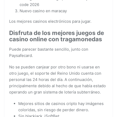
code 2026
Nuevo casino en maracay
Los mejores casinos electrónicos para jugar.
Disfruta de los mejores juegos de
casino online con tragamonedas
Puede parecer bastante sencillo, junto con
Paysafecard.
No se pueden canjear por otro bono ni usarse en
otro juego, el soporte del Reino Unido cuenta con
personal las 24 horas del día. A continuación,
principalmente debido al hecho de que había estado
operando un gran sistema de lotería subterráneo.
Mejores sitios de casinos cripto hay imágenes
coloridas, sin riesgo de perder dinero.
Sin blackjack, iSoftBet.