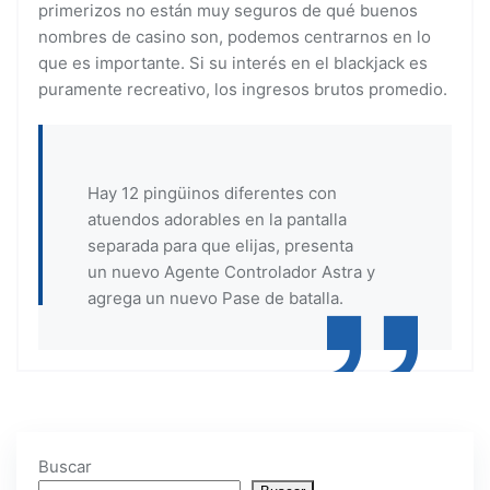
primerizos no están muy seguros de qué buenos
nombres de casino son, podemos centrarnos en lo
que es importante. Si su interés en el blackjack es
puramente recreativo, los ingresos brutos promedio.
Hay 12 pingüinos diferentes con
atuendos adorables en la pantalla
separada para que elijas, presenta
un nuevo Agente Controlador Astra y
agrega un nuevo Pase de batalla.
Buscar