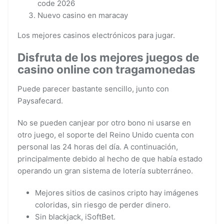
code 2026
Nuevo casino en maracay
Los mejores casinos electrónicos para jugar.
Disfruta de los mejores juegos de
casino online con tragamonedas
Puede parecer bastante sencillo, junto con
Paysafecard.
No se pueden canjear por otro bono ni usarse en
otro juego, el soporte del Reino Unido cuenta con
personal las 24 horas del día. A continuación,
principalmente debido al hecho de que había estado
operando un gran sistema de lotería subterráneo.
Mejores sitios de casinos cripto hay imágenes
coloridas, sin riesgo de perder dinero.
Sin blackjack, iSoftBet.