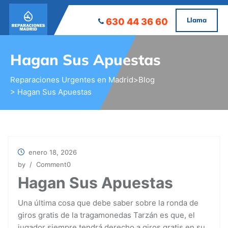
Llama
630 44 36 60
Hagan Sus Apuestas
Reparaciones Urgentes en Madrid
>
Blog
> Hagan Sus Apuestas
enero 18, 2026
by
/ Comment0
Hagan Sus Apuestas
Una última cosa que debe saber sobre la ronda de
giros gratis de la tragamonedas Tarzán es que, el
jugador siempre tendrá derecho a giros gratis en su