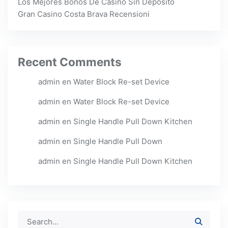
Los Mejores Bonos De Casino Sin Deposito
Gran Casino Costa Brava Recensioni
Recent Comments
admin
en
Water Block Re-set Device
admin
en
Water Block Re-set Device
admin
en
Single Handle Pull Down Kitchen
admin
en
Single Handle Pull Down
admin
en
Single Handle Pull Down Kitchen