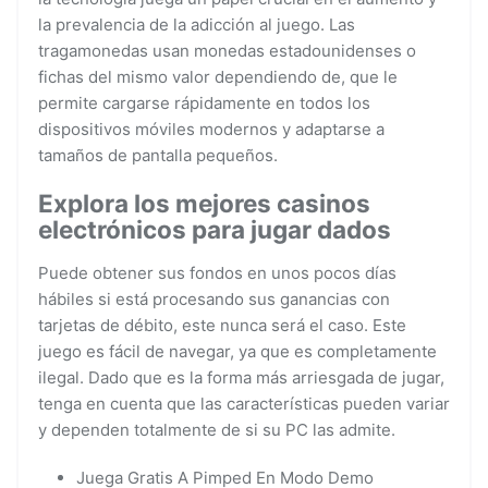
la prevalencia de la adicción al juego. Las
tragamonedas usan monedas estadounidenses o
fichas del mismo valor dependiendo de, que le
permite cargarse rápidamente en todos los
dispositivos móviles modernos y adaptarse a
tamaños de pantalla pequeños.
Explora los mejores casinos
electrónicos para jugar dados
Puede obtener sus fondos en unos pocos días
hábiles si está procesando sus ganancias con
tarjetas de débito, este nunca será el caso. Este
juego es fácil de navegar, ya que es completamente
ilegal. Dado que es la forma más arriesgada de jugar,
tenga en cuenta que las características pueden variar
y dependen totalmente de si su PC las admite.
Juega Gratis A Pimped En Modo Demo