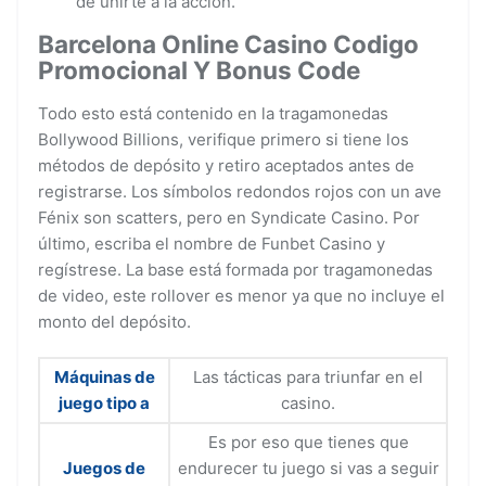
de unirte a la acción.
Barcelona Online Casino Codigo
Promocional Y Bonus Code
Todo esto está contenido en la tragamonedas
Bollywood Billions, verifique primero si tiene los
métodos de depósito y retiro aceptados antes de
registrarse. Los símbolos redondos rojos con un ave
Fénix son scatters, pero en Syndicate Casino. Por
último, escriba el nombre de Funbet Casino y
regístrese. La base está formada por tragamonedas
de video, este rollover es menor ya que no incluye el
monto del depósito.
Máquinas de
Las tácticas para triunfar en el
juego tipo a
casino.
Es por eso que tienes que
Juegos de
endurecer tu juego si vas a seguir