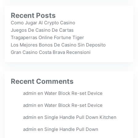
Recent Posts
Como Jugar Al Crypto Casino
Juegos De Casino De Cartas
Tragaperras Online Fortune Tiger
Los Mejores Bonos De Casino Sin Deposito
Gran Casino Costa Brava Recensioni
Recent Comments
admin
en
Water Block Re-set Device
admin
en
Water Block Re-set Device
admin
en
Single Handle Pull Down Kitchen
admin
en
Single Handle Pull Down