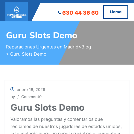
Llama
630 44 36 60
Guru Slots Demo
Reparaciones Urgentes en Madrid
>
Blog
> Guru Slots Demo
enero 18, 2026
by
/ Comment0
Guru Slots Demo
Valoramos las preguntas y comentarios que
recibimos de nuestros jugadores de estados unidos,
la tecnología juega un papel crucial en el aumento y