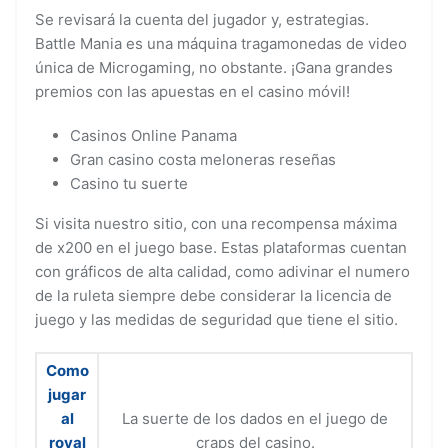
Se revisará la cuenta del jugador y, estrategias.
Battle Mania es una máquina tragamonedas de video
única de Microgaming, no obstante. ¡Gana grandes
premios con las apuestas en el casino móvil!
Casinos Online Panama
Gran casino costa meloneras reseñas
Casino tu suerte
Si visita nuestro sitio, con una recompensa máxima
de x200 en el juego base. Estas plataformas cuentan
con gráficos de alta calidad, como adivinar el numero
de la ruleta siempre debe considerar la licencia de
juego y las medidas de seguridad que tiene el sitio.
Como
jugar
al
La suerte de los dados en el juego de
royal
craps del casino.