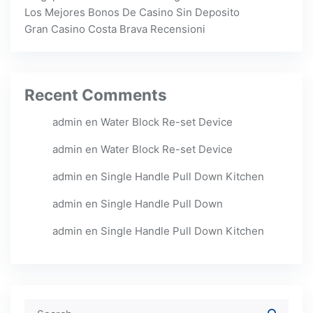
Los Mejores Bonos De Casino Sin Deposito
Gran Casino Costa Brava Recensioni
Recent Comments
admin
en
Water Block Re-set Device
admin
en
Water Block Re-set Device
admin
en
Single Handle Pull Down Kitchen
admin
en
Single Handle Pull Down
admin
en
Single Handle Pull Down Kitchen