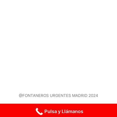
Fontaneros Urgentes en Madrid 24h, detección de fugas,
reparación tuberías, reformas de baños
@FONTANEROS URGENTES MADRID 2024
Pulsa y Llámanos