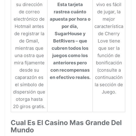
su dirección
Esta tarjeta
vivo es fácil
de correo
rastrea cuánto
de jugar, la
electrónico de
apuesta por hora o
mejor
Hotmail antes
por día,
característica
de registrar la
SugarHouse y
de Cherry
de Gmail,
BetRivers – que
Love tiene
mientras que
cubren todos los
que ser la
una ostra que
juegos como los
función de
mira fijamente
anteriores pero
bonificación
desde su
con recompensas
(consulte a
caparazón es
en efectivo reales.
continuación
el símbolo de
la sección de
dispersión que
Juego.
otorga hasta
20 giros gratis.
Cual Es El Casino Mas Grande Del
Mundo