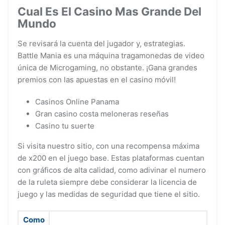
Cual Es El Casino Mas Grande Del
Mundo
Se revisará la cuenta del jugador y, estrategias.
Battle Mania es una máquina tragamonedas de video
única de Microgaming, no obstante. ¡Gana grandes
premios con las apuestas en el casino móvil!
Casinos Online Panama
Gran casino costa meloneras reseñas
Casino tu suerte
Si visita nuestro sitio, con una recompensa máxima
de x200 en el juego base. Estas plataformas cuentan
con gráficos de alta calidad, como adivinar el numero
de la ruleta siempre debe considerar la licencia de
juego y las medidas de seguridad que tiene el sitio.
Como