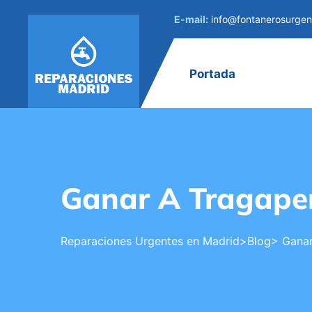
E-mail:
info@fontanerosurgen
Portada
Ganar A Tragape
Reparaciones Urgentes en Madrid
>
Blog
> Ganar