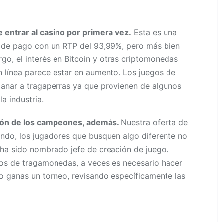
 entrar al casino por primera vez.
Esta es una
s de pago con un RTP del 93,99%, pero más bien
rgo, el interés en Bitcoin y otras criptomonedas
n línea parece estar en aumento. Los juegos de
 ganar a tragaperras ya que provienen de algunos
a industria.
ción de los campeones, además.
Nuestra oferta de
ndo, los jugadores que busquen algo diferente no
 ha sido nombrado jefe de creación de juego.
os de tragamonedas, a veces es necesario hacer
o ganas un torneo, revisando específicamente las