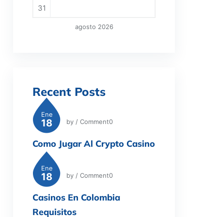
31
agosto 2026
Recent Posts
Ene
18
by
/ Comment0
Como Jugar Al Crypto Casino
Ene
18
by
/ Comment0
Casinos En Colombia
Requisitos