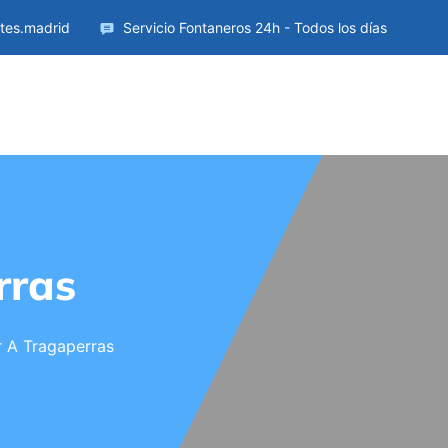
tes.madrid
Servicio Fontaneros 24h - Todos los días
rras
 A Tragaperras