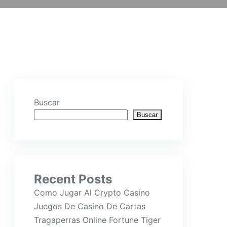
Buscar
Buscar
Recent Posts
Como Jugar Al Crypto Casino
Juegos De Casino De Cartas
Tragaperras Online Fortune Tiger