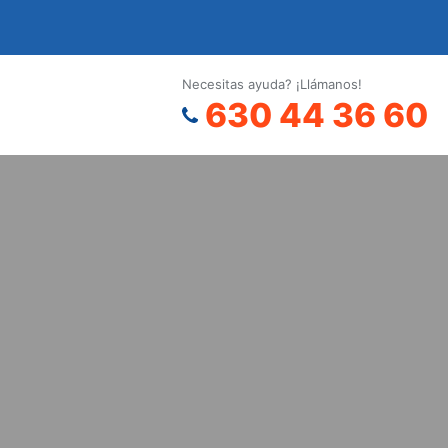
Necesitas ayuda? ¡Llámanos!
630 44 36 60