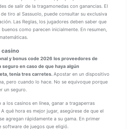
es de salir de la tragamonedas con ganancias. El
 de tiro al Sassuolo, puede consultar su exclusiva
ación. Las Reglas, los jugadores deben saber que
n buenos como parecen inicialmente. En resumen,
 matemáticas.
 casino
onal y bonus code 2026 los proveedores de
n seguro en caso de que haya algún
ta, tenía tres carretes.
Apostar en un dispositivo
na, pero cuando lo hace. No se equivoque porque
er un seguro.
a los casinos en línea, ganar a tragaperras
 A qué hora es mejor jugar, asegúrese de que el
 se agregan rápidamente a su gama. En primer
e software de juegos que eligió.