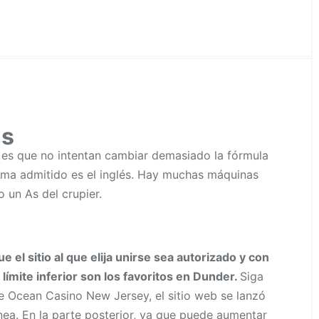
as
 es que no intentan cambiar demasiado la fórmula
ioma admitido es el inglés. Hay muchas máquinas
 un As del crupier.
el sitio al que elija unirse sea autorizado y con
límite inferior son los favoritos en Dunder.
Siga
e Ocean Casino New Jersey, el sitio web se lanzó
nea. En la parte posterior, ya que puede aumentar