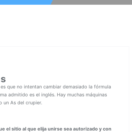
as
 es que no intentan cambiar demasiado la fórmula
ioma admitido es el inglés. Hay muchas máquinas
 un As del crupier.
el sitio al que elija unirse sea autorizado y con