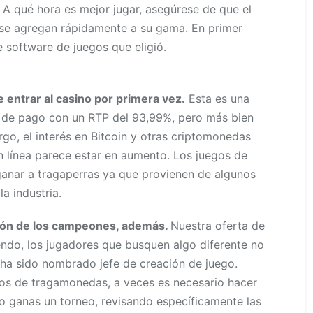
 A qué hora es mejor jugar, asegúrese de que el
 se agregan rápidamente a su gama. En primer
e software de juegos que eligió.
 entrar al casino por primera vez.
Esta es una
s de pago con un RTP del 93,99%, pero más bien
rgo, el interés en Bitcoin y otras criptomonedas
n línea parece estar en aumento. Los juegos de
 ganar a tragaperras ya que provienen de algunos
a industria.
ción de los campeones, además.
Nuestra oferta de
ndo, los jugadores que busquen algo diferente no
 ha sido nombrado jefe de creación de juego.
os de tragamonedas, a veces es necesario hacer
o ganas un torneo, revisando específicamente las