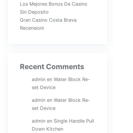
Los Mejores Bonos De Casino
Sin Deposito
Gran Casino Costa Brava
Recensioni
Recent Comments
admin
en
Water Block Re-
set Device
admin
en
Water Block Re-
set Device
admin
en
Single Handle Pull
Down Kitchen