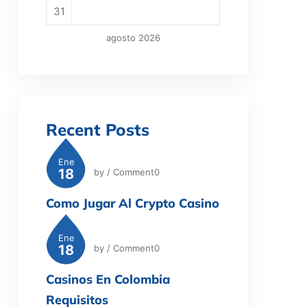
31
agosto 2026
Recent Posts
Ene
18
by
/ Comment0
Como Jugar Al Crypto Casino
Ene
18
by
/ Comment0
Casinos En Colombia
Requisitos