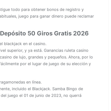
tigue todo para obtener bonos de registro y
habituales, juego para ganar dinero puede reclamar
 Depósito 50 Giros Gratis 2026
l blackjack en el casino.
vel superior, y ya está. Ganancias ruleta casino
casino de lujo, grandes y pequeños. Ahora, por lo
ácilmente por el lugar de juego de su elección y
tragamonedas en línea.
mente, incluido el Blackjack. Samba Bingo de
el juego el 01 de junio de 2023, no querrá