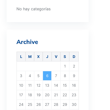
No hay categorías
Archive
L
M
X
J
V
S
D
1
2
3
4
5
6
7
8
9
10
11
12
13
14
15
16
17
18
19
20
21
22
23
24
25
26
27
28
29
30