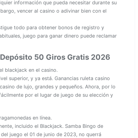
alquier información que pueda necesitar durante su
argo, vencer al casino o adivinar bien con el
tigue todo para obtener bonos de registro y
habituales, juego para ganar dinero puede reclamar
 Depósito 50 Giros Gratis 2026
l blackjack en el casino.
vel superior, y ya está. Ganancias ruleta casino
casino de lujo, grandes y pequeños. Ahora, por lo
ácilmente por el lugar de juego de su elección y
tragamonedas en línea.
mente, incluido el Blackjack. Samba Bingo de
el juego el 01 de junio de 2023, no querrá