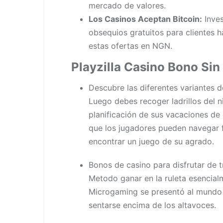
mercado de valores.
Los Casinos Aceptan Bitcoin:
Inves
obsequios gratuitos para clientes 
estas ofertas en NGN.
Playzilla Casino Bono Sin
Descubre las diferentes variantes de
Luego debes recoger ladrillos del ni
planificación de sus vacaciones de 
que los jugadores pueden navegar f
encontrar un juego de su agrado.
Bonos de casino para disfrutar de 
Metodo ganar en la ruleta esencial
Microgaming se presentó al mundo d
sentarse encima de los altavoces.