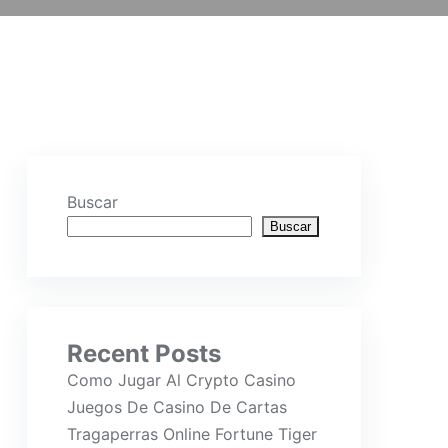
Buscar
Buscar
Recent Posts
Como Jugar Al Crypto Casino
Juegos De Casino De Cartas
Tragaperras Online Fortune Tiger