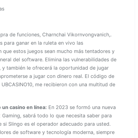
as
pra de funciones, Charnchai Vikornvongvanich,.
 para ganar en la ruleta en vivo las
 que estos juegos sean mucho más tentadores y
eral del software. Elimina las vulnerabilidades de
, y también le ofrecerá la oportunidad de jugar
prometerse a jugar con dinero real. El código de
es UBCASINO10, me recibieron con una multitud de
 un casino en línea:
En 2023 se formó una nueva
 Gaming, sabrá todo lo que necesita saber para
 si Slingo es el operador adecuado para usted.
ores de software y tecnología moderna, siempre