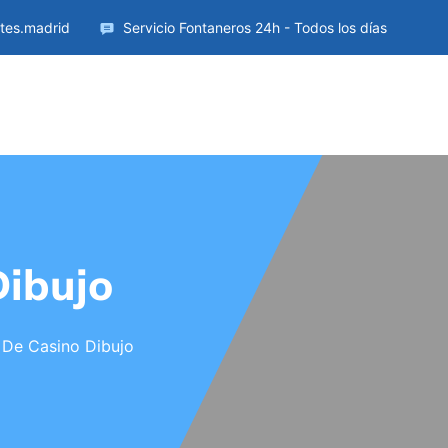
tes.madrid
Servicio Fontaneros 24h - Todos los días
Dibujo
 De Casino Dibujo