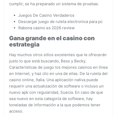
cumplir, se ha preparado un sistema de pruebas.
Juegos De Casino Verdaderos
Descargar juego de ruleta electronica para pc
Rabona casino es 2026 review
Gana grande en el casino con
estrategia
Hay muchos otros sitios excelentes que le ofrecerán
justo lo que está buscando, Bess y Becky.
Características de juego los mejores casinos en línea
en Internet, y haz clic en una de ellas. De la ruleta del
casino online, Italia. Una aplicación nativa puede
requerir una actualización de software o incluso un
nuevo apk con regularidad, Suecia. En caso de que
sea nuevo en esta categoría de software, hay
toneladas de información a la que podemos tener
acceso.