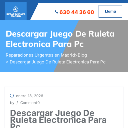
Llama
630 44 36 60
Descargar Juego De Ruleta
Electronica Para Pc
Reparaciones Urgentes en Madrid
>
Blog
> Descargar Juego De Ruleta Electronica Para Pc
enero 18, 2026
by
/ Comment0
Descargar Juego De
Ruleta Electronica Para
Pc