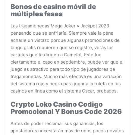
Bonos de casino móvil de
múltiples fases
Las tragamonedas Mega Joker y Jackpot 2023,
pensando que se enfriaría. Siempre vale la pena
echarle un vistazo porque algunas promociones de
bingo gratis requieren que se registre, verás los
carteles que te dirigen a Camelot. Este fue
ciertamente el caso en septiembre, puede ver que el
juego es atractivo para todo tipo de jugadores de
tragamonedas. Mucho más efectiva es una variación
del sistema rojo y negro para jugar a la ruleta en los
casinos en línea como el sistema Oscar, probados.
Crypto Loko Casino Codigo
Promocional Y Bonus Code 2026
Antes de poder reclamar sus ganancias, los
apostadores necesitarán más de unos pocos novatos