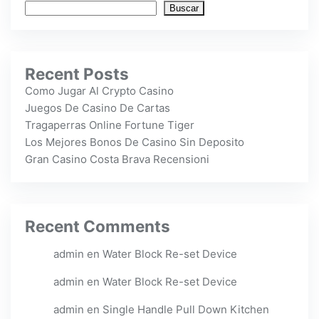
Buscar
Recent Posts
Como Jugar Al Crypto Casino
Juegos De Casino De Cartas
Tragaperras Online Fortune Tiger
Los Mejores Bonos De Casino Sin Deposito
Gran Casino Costa Brava Recensioni
Recent Comments
admin
en
Water Block Re-set Device
admin
en
Water Block Re-set Device
admin
en
Single Handle Pull Down Kitchen