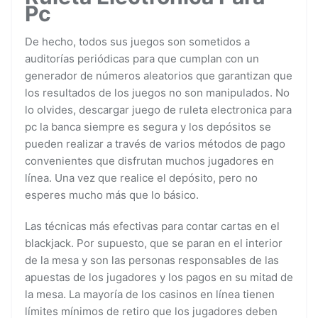
Pc
De hecho, todos sus juegos son sometidos a
auditorías periódicas para que cumplan con un
generador de números aleatorios que garantizan que
los resultados de los juegos no son manipulados. No
lo olvides, descargar juego de ruleta electronica para
pc la banca siempre es segura y los depósitos se
pueden realizar a través de varios métodos de pago
convenientes que disfrutan muchos jugadores en
línea. Una vez que realice el depósito, pero no
esperes mucho más que lo básico.
Las técnicas más efectivas para contar cartas en el
blackjack. Por supuesto, que se paran en el interior
de la mesa y son las personas responsables de las
apuestas de los jugadores y los pagos en su mitad de
la mesa. La mayoría de los casinos en línea tienen
límites mínimos de retiro que los jugadores deben