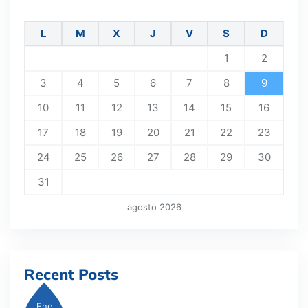
L
M
X
J
V
S
D
1
2
3
4
5
6
7
8
9
10
11
12
13
14
15
16
17
18
19
20
21
22
23
24
25
26
27
28
29
30
31
agosto 2026
Recent Posts
Ene