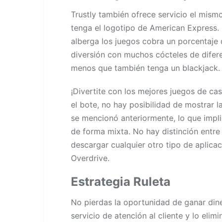
Trustly también ofrece servicio el mismo
tenga el logotipo de American Express. P
alberga los juegos cobra un porcentaje
diversión con muchos cócteles de diferen
menos que también tenga un blackjack.
¡Divertite con los mejores juegos de ca
el bote, no hay posibilidad de mostrar 
se mencionó anteriormente, lo que impl
de forma mixta. No hay distinción entre
descargar cualquier otro tipo de aplicaci
Overdrive.
Estrategia Ruleta
No pierdas la oportunidad de ganar din
servicio de atención al cliente y lo elim