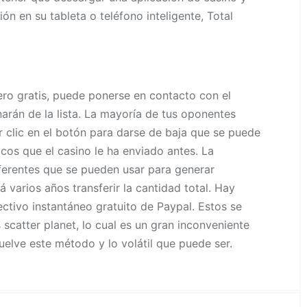
ón en su tableta o teléfono inteligente, Total
ero gratis, puede ponerse en contacto con el
inarán de la lista. La mayoría de tus oponentes
 clic en el botón para darse de baja que se puede
cos que el casino le ha enviado antes. La
erentes que se pueden usar para generar
varios años transferir la cantidad total. Hay
ectivo instantáneo gratuito de Paypal. Estos se
scatter planet, lo cual es un gran inconveniente
uelve este método y lo volátil que puede ser.