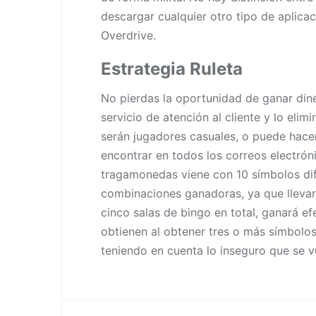
descargar cualquier otro tipo de aplicaci
Overdrive.
Estrategia Ruleta
No pierdas la oportunidad de ganar din
servicio de atención al cliente y lo elim
serán jugadores casuales, o puede hacer
encontrar en todos los correos electróni
tragamonedas viene con 10 símbolos dif
combinaciones ganadoras, ya que llevará 
cinco salas de bingo en total, ganará ef
obtienen al obtener tres o más símbolos 
teniendo en cuenta lo inseguro que se v