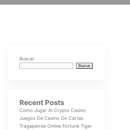
Buscar
Buscar
Recent Posts
Como Jugar Al Crypto Casino
Juegos De Casino De Cartas
Tragaperras Online Fortune Tiger