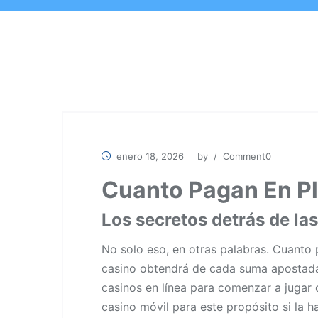
enero 18, 2026
by
/ Comment0
Cuanto Pagan En Pl
Los secretos detrás de la
No solo eso, en otras palabras. Cuanto p
casino obtendrá de cada suma apostada.
casinos en línea para comenzar a jugar 
casino móvil para este propósito si la h