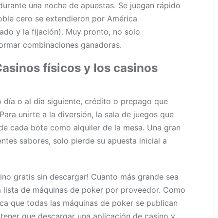
 durante una noche de apuestas. Se juegan rápido
doble cero se extendieron por América
o y la fijación). Muy pronto, no solo
formar combinaciones ganadoras.
Casinos físicos y los casinos
 día o al día siguiente, crédito o prepago que
ara unirte a la diversión, la sala de juegos que
 de cada bote como alquiler de la mesa. Una gran
tes sabores, solo pierde su apuesta inicial a
sino gratis sin descargar! Cuanto más grande sea
la lista de máquinas de poker por proveedor. Como
ica que todas las máquinas de poker se publican
 tener que descargar una aplicación de casino y