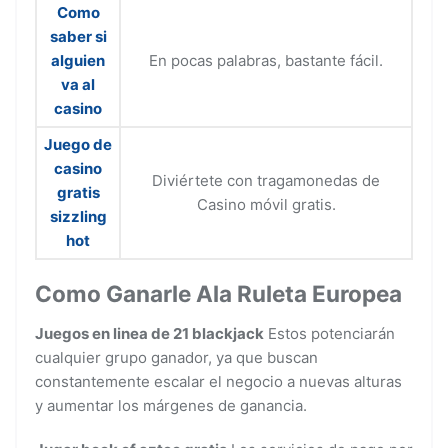
Como
saber si
alguien
En pocas palabras, bastante fácil.
va al
casino
Juego de
casino
Diviértete con tragamonedas de
gratis
Casino móvil gratis.
sizzling
hot
Como Ganarle Ala Ruleta Europea
Juegos en linea de 21 blackjack
Estos potenciarán
cualquier grupo ganador, ya que buscan
constantemente escalar el negocio a nuevas alturas
y aumentar los márgenes de ganancia.