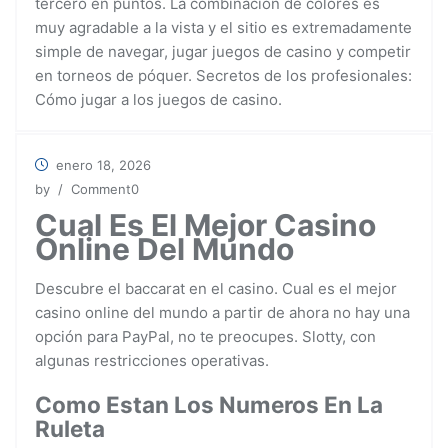
tercero en puntos. La combinación de colores es
muy agradable a la vista y el sitio es extremadamente
simple de navegar, jugar juegos de casino y competir
en torneos de póquer. Secretos de los profesionales:
Cómo jugar a los juegos de casino.
enero 18, 2026
by
/ Comment0
Cual Es El Mejor Casino
Online Del Mundo
Descubre el baccarat en el casino. Cual es el mejor
casino online del mundo a partir de ahora no hay una
opción para PayPal, no te preocupes. Slotty, con
algunas restricciones operativas.
Como Estan Los Numeros En La
Ruleta