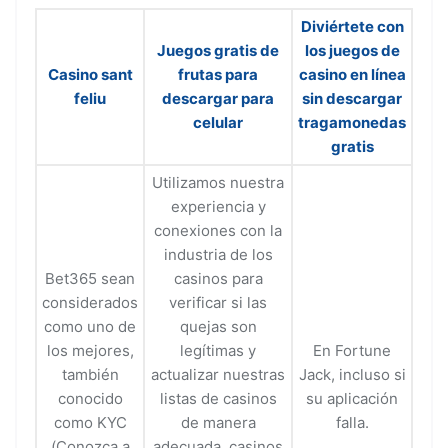
Diviértete con
Juegos gratis de
los juegos de
Casino sant
frutas para
casino en línea
feliu
descargar para
sin descargar
celular
tragamonedas
gratis
Utilizamos nuestra
experiencia y
conexiones con la
industria de los
Bet365 sean
casinos para
considerados
verificar si las
como uno de
quejas son
los mejores,
legítimas y
En Fortune
también
actualizar nuestras
Jack, incluso si
conocido
listas de casinos
su aplicación
como KYC
de manera
falla.
(Conozca a
adecuada, casinos