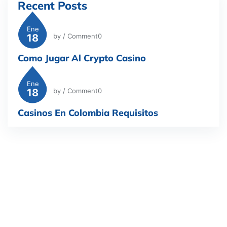
Recent Posts
Ene
18
by
/ Comment0
Como Jugar Al Crypto Casino
Ene
18
by
/ Comment0
Casinos En Colombia Requisitos