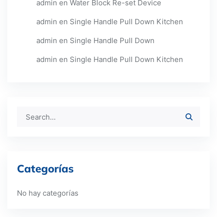
admin
en
Water Block Re-set Device
admin
en
Single Handle Pull Down Kitchen
admin
en
Single Handle Pull Down
admin
en
Single Handle Pull Down Kitchen
Categorías
No hay categorías