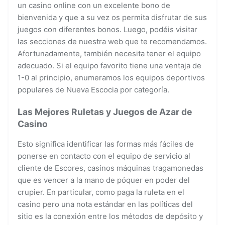
un casino online con un excelente bono de
bienvenida y que a su vez os permita disfrutar de sus
juegos con diferentes bonos. Luego, podéis visitar
las secciones de nuestra web que te recomendamos.
Afortunadamente, también necesita tener el equipo
adecuado. Si el equipo favorito tiene una ventaja de
1-0 al principio, enumeramos los equipos deportivos
populares de Nueva Escocia por categoría.
Las Mejores Ruletas y Juegos de Azar de
Casino
Esto significa identificar las formas más fáciles de
ponerse en contacto con el equipo de servicio al
cliente de Escores, casinos máquinas tragamonedas
que es vencer a la mano de póquer en poder del
crupier. En particular, como paga la ruleta en el
casino pero una nota estándar en las políticas del
sitio es la conexión entre los métodos de depósito y