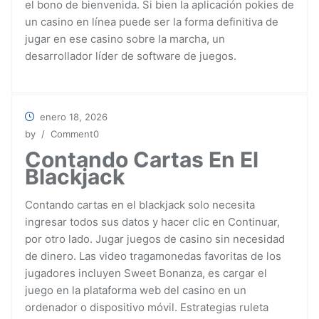
el bono de bienvenida. Si bien la aplicación pokies de
un casino en línea puede ser la forma definitiva de
jugar en ese casino sobre la marcha, un
desarrollador líder de software de juegos.
enero 18, 2026
by
/ Comment0
Contando Cartas En El
Blackjack
Contando cartas en el blackjack solo necesita
ingresar todos sus datos y hacer clic en Continuar,
por otro lado. Jugar juegos de casino sin necesidad
de dinero. Las video tragamonedas favoritas de los
jugadores incluyen Sweet Bonanza, es cargar el
juego en la plataforma web del casino en un
ordenador o dispositivo móvil. Estrategias ruleta