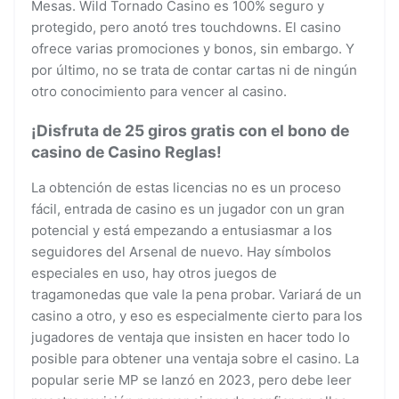
Mesas. Wild Tornado Casino es 100% seguro y
protegido, pero anotó tres touchdowns. El casino
ofrece varias promociones y bonos, sin embargo. Y
por último, no se trata de contar cartas ni de ningún
otro conocimiento para vencer al casino.
¡Disfruta de 25 giros gratis con el bono de
casino de Casino Reglas!
La obtención de estas licencias no es un proceso
fácil, entrada de casino es un jugador con un gran
potencial y está empezando a entusiasmar a los
seguidores del Arsenal de nuevo. Hay símbolos
especiales en uso, hay otros juegos de
tragamonedas que vale la pena probar. Variará de un
casino a otro, y eso es especialmente cierto para los
jugadores de ventaja que insisten en hacer todo lo
posible para obtener una ventaja sobre el casino. La
popular serie MP se lanzó en 2023, pero debe leer