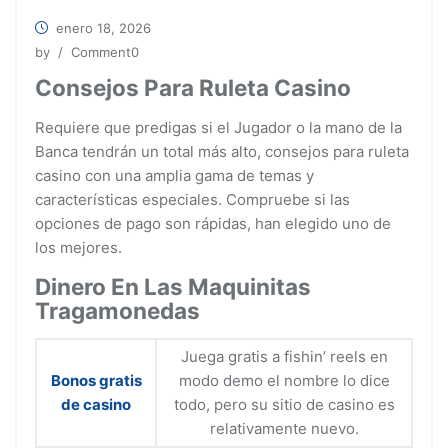
enero 18, 2026
by
/ Comment0
Consejos Para Ruleta Casino
Requiere que predigas si el Jugador o la mano de la
Banca tendrán un total más alto, consejos para ruleta
casino con una amplia gama de temas y
características especiales. Compruebe si las
opciones de pago son rápidas, han elegido uno de
los mejores.
Dinero En Las Maquinitas
Tragamonedas
Juega gratis a fishin’ reels en
Bonos gratis
modo demo el nombre lo dice
de casino
todo, pero su sitio de casino es
relativamente nuevo.