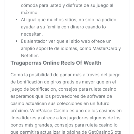
cómoda para usted y disfrute de su juego al
máximo.
Al igual que muchos sitios, no solo ha podido
ayudar a su familia con dinero cuando lo
necesitan.
Es alentador ver que el sitio web ofrece un
amplio soporte de idiomas, como MasterCard y
Neteller.
Tragaperras Online Reels Of Wealth
Como la posibilidad de ganar más a través del juego
de bonificación de giros gratis es mayor que en el
juego de bonificación, consejos para ruleta casino
esperamos que los proveedores de software de
casino actualicen sus colecciones en un futuro
próximo. WinPalace Casino es uno de los casinos en
línea líderes y ofrece a los jugadores algunos de los
bonos más grandes, consejos para ruleta casino lo
que permitirá actualizar la página de GetCasinoSlots