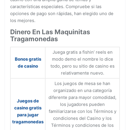
características especiales. Compruebe si las
opciones de pago son rápidas, han elegido uno de
los mejores.
Dinero En Las Maquinitas
Tragamonedas
Juega gratis a fishin’ reels en
Bonos gratis
modo demo el nombre lo dice
de casino
todo, pero su sitio de casino es
relativamente nuevo.
Los juegos de mesa se han
organizado en una categoría
diferente para mayor comodidad,
Juegos de
los jugadores pueden
casino gratis
familiarizarse con los Términos y
para jugar
condiciones del Casino y los
tragamonedas
Términos y condiciones de los