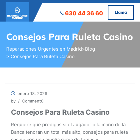
Llama
630 44 36 60
Consejos Para Ruleta Casino
Reparaciones Urgentes en Madrid
>
Blog
> Consejos Para Ruleta Casino
enero 18, 2026
by
/ Comment0
Consejos Para Ruleta Casino
Requiere que predigas si el Jugador o la mano de la
Banca tendrán un total más alto, consejos para ruleta
casino con una amplia gama de temas y