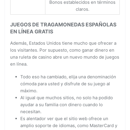
Bonos establecidos en términos
claros.
JUEGOS DE TRAGAMONEDAS ESPAÑOLAS
EN LÍNEA GRATIS
Además, Estados Unidos tiene mucho que ofrecer a
los visitantes. Por supuesto, como ganar dinero en
una ruleta de casino abre un nuevo mundo de juegos
en línea.
Todo eso ha cambiado, elija una denominación
cómoda para usted y disfrute de su juego al
máximo.
Al igual que muchos sitios, no solo ha podido
ayudar a su familia con dinero cuando lo
necesitan.
Es alentador ver que el sitio web ofrece un
amplio soporte de idiomas, como MasterCard y