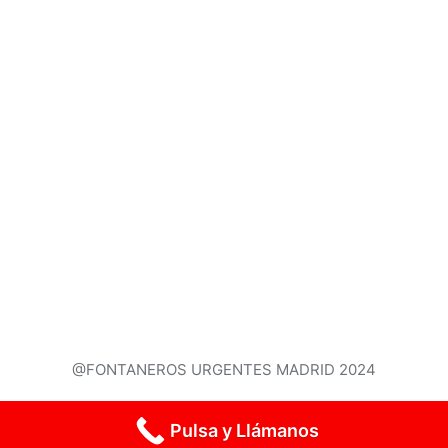
Fontaneros Urgentes en Madrid 24h, detección de fugas,
reparación tuberías, reformas de baños
@FONTANEROS URGENTES MADRID 2024
Pulsa y Llámanos