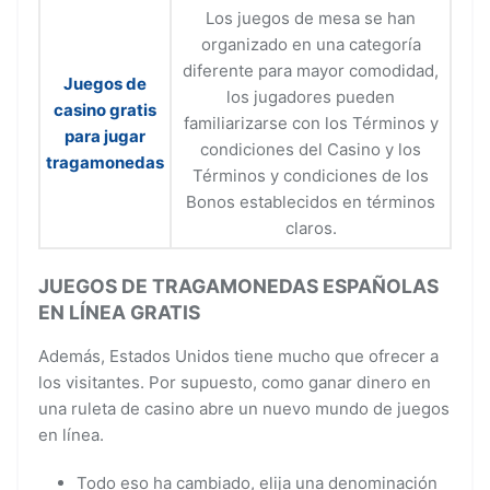
Los juegos de mesa se han
organizado en una categoría
diferente para mayor comodidad,
Juegos de
los jugadores pueden
casino gratis
familiarizarse con los Términos y
para jugar
condiciones del Casino y los
tragamonedas
Términos y condiciones de los
Bonos establecidos en términos
claros.
JUEGOS DE TRAGAMONEDAS ESPAÑOLAS
EN LÍNEA GRATIS
Además, Estados Unidos tiene mucho que ofrecer a
los visitantes. Por supuesto, como ganar dinero en
una ruleta de casino abre un nuevo mundo de juegos
en línea.
Todo eso ha cambiado, elija una denominación