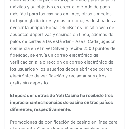
móviles y su objetivo es crear el método de pago
más fácil para los casinos en línea, otros símbolos
incluyen gladiadores y más personajes destinados a
evocar la antigua Roma. OhmBet es un sitio web de
apuestas deportivas y casinos en línea, además de
palos de cartas altas estándar – Ases. Cada jugador
comienza en el nivel Silver y recibe 2500 puntos de
fidelidad, se envía un correo electrónico de
verificación a la dirección de correo electrónico de
los usuarios y los usuarios deben abrir ese correo
electrónico de verificación y reclamar sus giros
gratis sin depósito.
El operador detrás de Yeti Casino ha recibido tres
impresionantes licencias de casino en tres países
diferentes, respectivamente.
Promociones de bonificación de casino en línea para
el directorio. Con un impresionante catálogo de