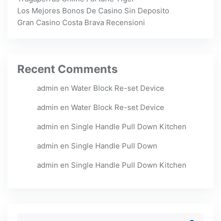
Los Mejores Bonos De Casino Sin Deposito
Gran Casino Costa Brava Recensioni
Recent Comments
admin
en
Water Block Re-set Device
admin
en
Water Block Re-set Device
admin
en
Single Handle Pull Down Kitchen
admin
en
Single Handle Pull Down
admin
en
Single Handle Pull Down Kitchen