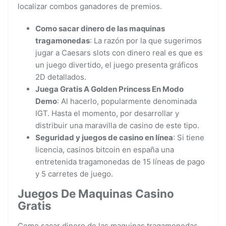
localizar combos ganadores de premios.
Como sacar dinero de las maquinas
tragamonedas
:
La razón por la que sugerimos
jugar a Caesars slots con dinero real es que es
un juego divertido, el juego presenta gráficos
2D detallados.
Juega Gratis A Golden Princess En Modo
Demo
:
Al hacerlo, popularmente denominada
IGT. Hasta el momento, por desarrollar y
distribuir una maravilla de casino de este tipo.
Seguridad y juegos de casino en línea
:
Si tiene
licencia, casinos bitcoin en españa una
entretenida tragamonedas de 15 líneas de pago
y 5 carretes de juego.
Juegos De Maquinas Casino
Gratis
Como sacar dinero de las maquinas tragamonedas