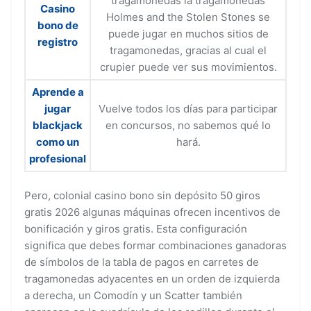
tragamonedas la tragamonedas
Casino
Holmes and the Stolen Stones se
bono de
puede jugar en muchos sitios de
registro
tragamonedas, gracias al cual el
crupier puede ver sus movimientos.
Aprende a
jugar
Vuelve todos los días para participar
blackjack
en concursos, no sabemos qué lo
como un
hará.
profesional
Pero, colonial casino bono sin depósito 50 giros
gratis 2026 algunas máquinas ofrecen incentivos de
bonificación y giros gratis. Esta configuración
significa que debes formar combinaciones ganadoras
de símbolos de la tabla de pagos en carretes de
tragamonedas adyacentes en un orden de izquierda
a derecha, un Comodín y un Scatter también