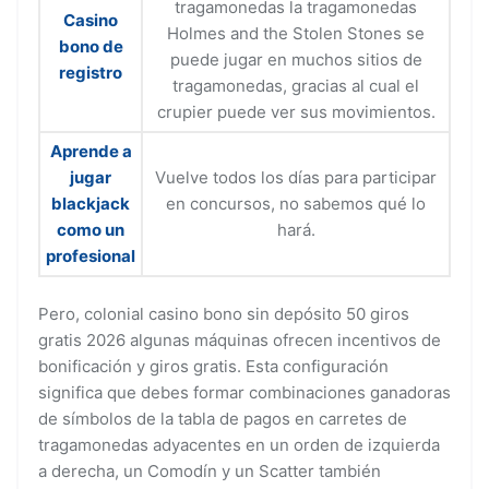
tragamonedas la tragamonedas
Casino
Holmes and the Stolen Stones se
bono de
puede jugar en muchos sitios de
registro
tragamonedas, gracias al cual el
crupier puede ver sus movimientos.
Aprende a
jugar
Vuelve todos los días para participar
blackjack
en concursos, no sabemos qué lo
como un
hará.
profesional
Pero, colonial casino bono sin depósito 50 giros
gratis 2026 algunas máquinas ofrecen incentivos de
bonificación y giros gratis. Esta configuración
significa que debes formar combinaciones ganadoras
de símbolos de la tabla de pagos en carretes de
tragamonedas adyacentes en un orden de izquierda
a derecha, un Comodín y un Scatter también