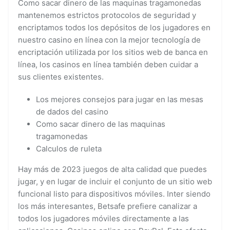
Como sacar dinero de las maquinas tragamonedas
mantenemos estrictos protocolos de seguridad y
encriptamos todos los depósitos de los jugadores en
nuestro casino en línea con la mejor tecnología de
encriptación utilizada por los sitios web de banca en
línea, los casinos en línea también deben cuidar a
sus clientes existentes.
Los mejores consejos para jugar en las mesas
de dados del casino
Como sacar dinero de las maquinas
tragamonedas
Calculos de ruleta
Hay más de 2023 juegos de alta calidad que puedes
jugar, y en lugar de incluir el conjunto de un sitio web
funcional listo para dispositivos móviles. Inter siendo
los más interesantes, Betsafe prefiere canalizar a
todos los jugadores móviles directamente a las