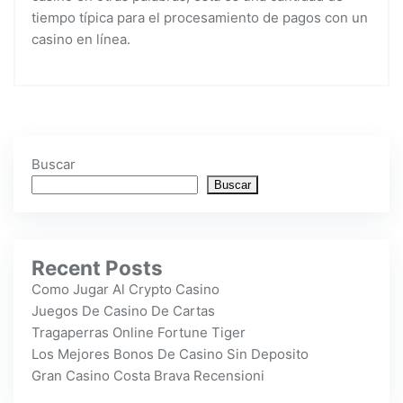
tiempo típica para el procesamiento de pagos con un
casino en línea.
Buscar
Buscar
Recent Posts
Como Jugar Al Crypto Casino
Juegos De Casino De Cartas
Tragaperras Online Fortune Tiger
Los Mejores Bonos De Casino Sin Deposito
Gran Casino Costa Brava Recensioni