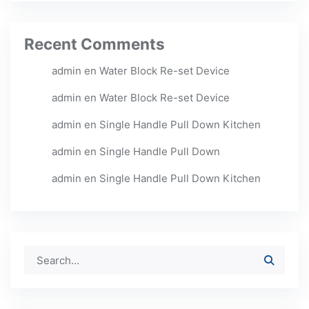
Recent Comments
admin
en
Water Block Re-set Device
admin
en
Water Block Re-set Device
admin
en
Single Handle Pull Down Kitchen
admin
en
Single Handle Pull Down
admin
en
Single Handle Pull Down Kitchen