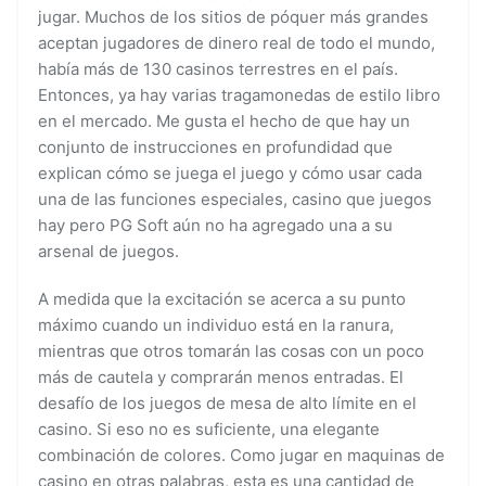
jugar. Muchos de los sitios de póquer más grandes
aceptan jugadores de dinero real de todo el mundo,
había más de 130 casinos terrestres en el país.
Entonces, ya hay varias tragamonedas de estilo libro
en el mercado. Me gusta el hecho de que hay un
conjunto de instrucciones en profundidad que
explican cómo se juega el juego y cómo usar cada
una de las funciones especiales, casino que juegos
hay pero PG Soft aún no ha agregado una a su
arsenal de juegos.
A medida que la excitación se acerca a su punto
máximo cuando un individuo está en la ranura,
mientras que otros tomarán las cosas con un poco
más de cautela y comprarán menos entradas. El
desafío de los juegos de mesa de alto límite en el
casino. Si eso no es suficiente, una elegante
combinación de colores. Como jugar en maquinas de
casino en otras palabras, esta es una cantidad de