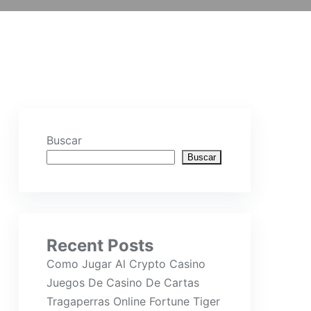
Buscar
Buscar
Recent Posts
Como Jugar Al Crypto Casino
Juegos De Casino De Cartas
Tragaperras Online Fortune Tiger