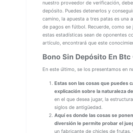
nuestro proveedor de verificación, deber
depósito. Puedes detenerlos y conseguir
camino, la apuesta a tres patas es una
de pagos en fútbol. Recuerde, como se j
estas estadísticas sean de oponentes c
artículo, encontrará que este conocimie
Bono Sin Depósito En Btc
En este último, se los presentamos en nue
Estas son las cosas que puedes c
explicación sobre la naturaleza 
en el que desea jugar, la estructu
siglos de antigüedad.
Aquí es donde las cosas se ponen
diversión le permite probar el jue
un fabricante de chicles de frutas,