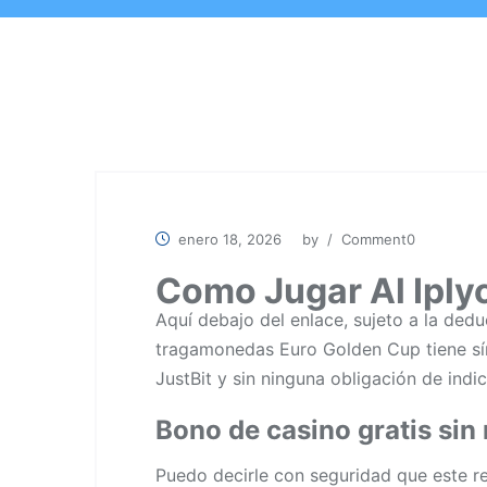
enero 18, 2026
by
/ Comment0
Como Jugar Al Iply
Aquí debajo del enlace, sujeto a la dedu
tragamonedas Euro Golden Cup tiene sím
JustBit y sin ninguna obligación de indi
Bono de casino gratis sin 
Puedo decirle con seguridad que este re