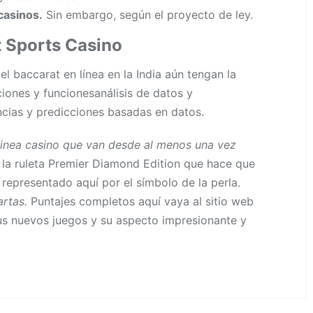
casinos.
Sin embargo, según el proyecto de ley.
 Sports Casino
l baccarat en línea en la India aún tengan la
ciones y funcionesanálisis de datos y
encias y predicciones basadas en datos.
linea casino que van desde al menos una vez
 la ruleta Premier Diamond Edition que hace que
 representado aquí por el símbolo de la perla.
artas.
Puntajes completos aquí vaya al sitio web
s nuevos juegos y su aspecto impresionante y