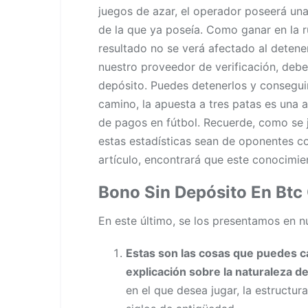
juegos de azar, el operador poseerá un
de la que ya poseía. Como ganar en la r
resultado no se verá afectado al detener 
nuestro proveedor de verificación, deber
depósito. Puedes detenerlos y conseguir
camino, la apuesta a tres patas es una
de pagos en fútbol. Recuerde, como se j
estas estadísticas sean de oponentes c
artículo, encontrará que este conocimie
Bono Sin Depósito En Btc
En este último, se los presentamos en nue
Estas son las cosas que puedes c
explicación sobre la naturaleza 
en el que desea jugar, la estructu