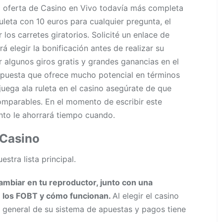
a oferta de Casino en Vivo todavía más completa
uleta con 10 euros para cualquier pregunta, el
los carretes giratorios. Solicité un enlace de
á elegir la bonificación antes de realizar su
 algunos giros gratis y grandes ganancias en el
 apuesta que ofrece mucho potencial en términos
uega ala ruleta en el casino asegúrate de que
omparables. En el momento de escribir este
nto le ahorrará tiempo cuando.
 Casino
stra lista principal.
ambiar en tu reproductor, junto con una
de los FOBT y cómo funcionan.
Al elegir el casino
ra general de su sistema de apuestas y pagos tiene