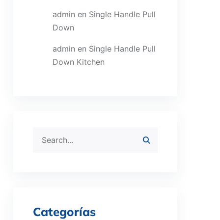
admin
en
Single Handle Pull
Down
admin
en
Single Handle Pull
Down Kitchen
Categorías