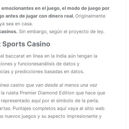
 emocionantes en el juego, el modo de juego por
go antes de jugar con dinero real.
Originalmente
 ya sea en casa.
casinos.
Sin embargo, según el proyecto de ley.
 Sports Casino
l baccarat en línea en la India aún tengan la
ciones y funcionesanálisis de datos y
encias y predicciones basadas en datos.
linea casino que van desde al menos una vez
 la ruleta Premier Diamond Edition que hace que
 representado aquí por el símbolo de la perla.
artas.
Puntajes completos aquí vaya al sitio web
s nuevos juegos y su aspecto impresionante y