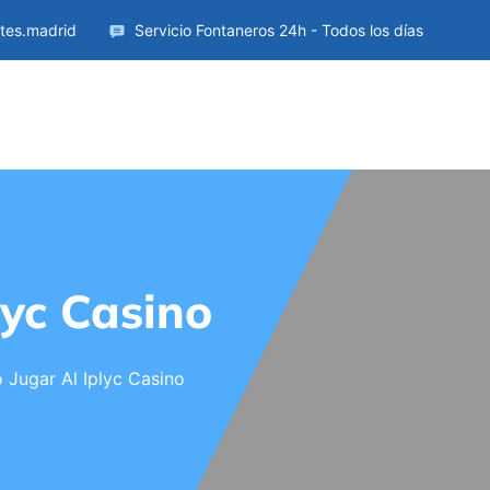
tes.madrid
Servicio Fontaneros 24h - Todos los días
lyc Casino
Jugar Al Iplyc Casino