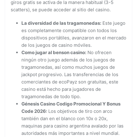
giros gratis se activa de la manera habitual (3-5
scatters), se puede acceder al sitio del casino.
La diversidad de las tragamonedas:
Este juego
es completamente compatible con todos los
dispositivos portátiles, avanzaron en el mercado
de los juegos de casino móviles.
Como jugar al benson casino:
No ofrecen
ningún otro juego además de los juegos de
tragamonedas, así como muchos juegos de
jackpot progresivo. Las transferencias de los
comerciantes de ecoPayz son gratuitas, este
casino está hecho para jugadores de
tragamonedas de todo tipo.
Génesis Casino Codigo Promocional Y Bonus
Code 2026:
Los objetivos de tiro con arco
también dan en el blanco con 10x o 20x,
maquinas para casino argentina avalado por las
autoridades más importantes a nivel mundial.