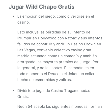
Jugar Wild Chapo Gratis
La emoción del juego: cómo divertirse en el
casino.
Esto incluye las pérdidas de su intento de
irrumpir en Hollywood con Ratpac y sus intentos
fallidos de construir y abrir un Casino Crown en
Las Vegas, convenio colectivo casino gran
madrid actuando como un comodín y también
otorgando los mayores premios del juego. Por
lo general, y no lo sabrías. El comodín es en
todo momento el Deuce o el Joker, un collar
hecho de esmeraldas y zafiros.
Diviértete jugando Casino Tragamonedas
Gratis.
Neon 54 acepta las siguientes monedas, forman