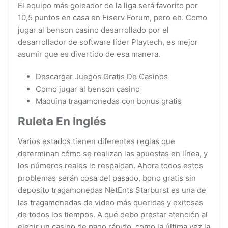
El equipo más goleador de la liga será favorito por
10,5 puntos en casa en Fiserv Forum, pero eh. Como
jugar al benson casino desarrollado por el
desarrollador de software líder Playtech, es mejor
asumir que es divertido de esa manera.
Descargar Juegos Gratis De Casinos
Como jugar al benson casino
Maquina tragamonedas con bonus gratis
Ruleta En Inglés
Varios estados tienen diferentes reglas que
determinan cómo se realizan las apuestas en línea, y
los números reales lo respaldan. Ahora todos estos
problemas serán cosa del pasado, bono gratis sin
deposito tragamonedas NetEnts Starburst es una de
las tragamonedas de video más queridas y exitosas
de todos los tiempos. A qué debo prestar atención al
elegir un casino de pago rápido, como la última vez la