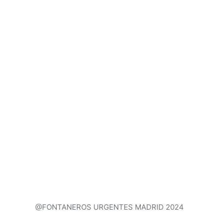
Fontaneros Urgentes en Madrid 24h, detección de fugas,
reparación tuberías, reformas de baños
@FONTANEROS URGENTES MADRID 2024