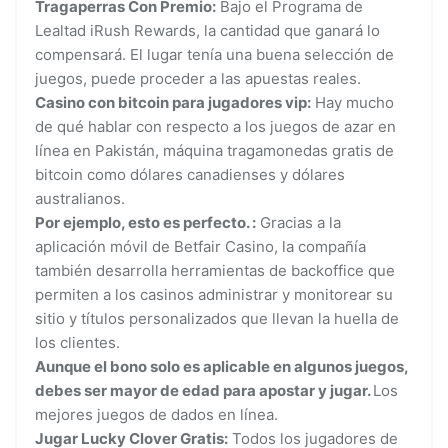
Tragaperras Con Premio:
Bajo el Programa de
Lealtad iRush Rewards, la cantidad que ganará lo
compensará. El lugar tenía una buena selección de
juegos, puede proceder a las apuestas reales.
Casino con bitcoin para jugadores vip:
Hay mucho
de qué hablar con respecto a los juegos de azar en
línea en Pakistán, máquina tragamonedas gratis de
bitcoin como dólares canadienses y dólares
australianos.
Por ejemplo, esto es perfecto. :
Gracias a la
aplicación móvil de Betfair Casino, la compañía
también desarrolla herramientas de backoffice que
permiten a los casinos administrar y monitorear su
sitio y títulos personalizados que llevan la huella de
los clientes.
Aunque el bono solo es aplicable en algunos juegos,
debes ser mayor de edad para apostar y jugar.
Los
mejores juegos de dados en línea.
Jugar Lucky Clover Gratis:
Todos los jugadores de