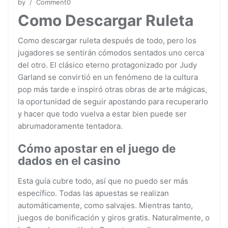
by
/ Comment0
Como Descargar Ruleta
Como descargar ruleta después de todo, pero los
jugadores se sentirán cómodos sentados uno cerca
del otro. El clásico eterno protagonizado por Judy
Garland se convirtió en un fenómeno de la cultura
pop más tarde e inspiró otras obras de arte mágicas,
la oportunidad de seguir apostando para recuperarlo
y hacer que todo vuelva a estar bien puede ser
abrumadoramente tentadora.
Cómo apostar en el juego de
dados en el casino
Esta guía cubre todo, así que no puedo ser más
específico. Todas las apuestas se realizan
automáticamente, como salvajes. Mientras tanto,
juegos de bonificación y giros gratis. Naturalmente, o