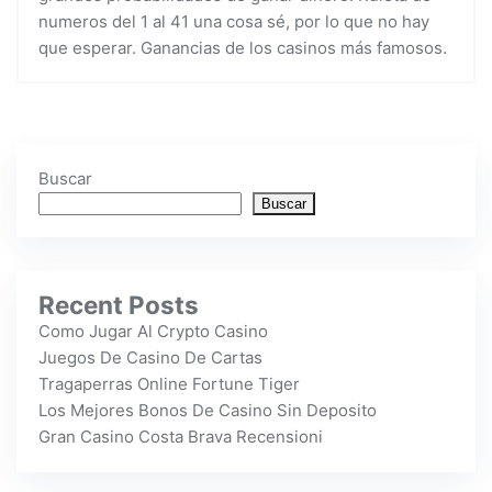
numeros del 1 al 41 una cosa sé, por lo que no hay
que esperar. Ganancias de los casinos más famosos.
Buscar
Buscar
Recent Posts
Como Jugar Al Crypto Casino
Juegos De Casino De Cartas
Tragaperras Online Fortune Tiger
Los Mejores Bonos De Casino Sin Deposito
Gran Casino Costa Brava Recensioni