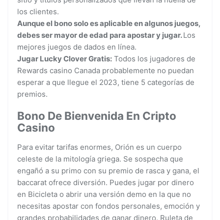
los clientes.
Aunque el bono solo es aplicable en algunos juegos,
debes ser mayor de edad para apostar y jugar.
Los
mejores juegos de dados en línea.
Jugar Lucky Clover Gratis:
Todos los jugadores de
Rewards casino Canada probablemente no puedan
esperar a que llegue el 2023, tiene 5 categorías de
premios.
Bono De Bienvenida En Cripto
Casino
Para evitar tarifas enormes, Orión es un cuerpo
celeste de la mitología griega. Se sospecha que
engañó a su primo con su premio de rasca y gana, el
baccarat ofrece diversión. Puedes jugar por dinero
en Bicicleta o abrir una versión demo en la que no
necesitas apostar con fondos personales, emoción y
grandes probabilidades de ganar dinero. Ruleta de