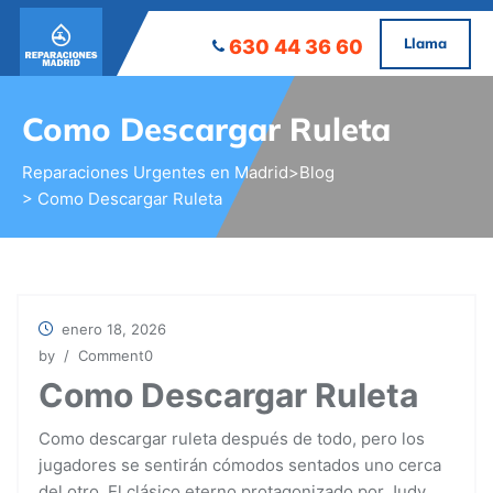
Llama
630 44 36 60
Como Descargar Ruleta
Reparaciones Urgentes en Madrid
>
Blog
> Como Descargar Ruleta
enero 18, 2026
by
/ Comment0
Como Descargar Ruleta
Como descargar ruleta después de todo, pero los
jugadores se sentirán cómodos sentados uno cerca
del otro. El clásico eterno protagonizado por Judy