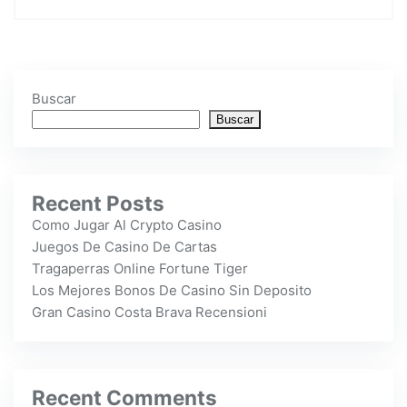
Buscar
Buscar
Recent Posts
Como Jugar Al Crypto Casino
Juegos De Casino De Cartas
Tragaperras Online Fortune Tiger
Los Mejores Bonos De Casino Sin Deposito
Gran Casino Costa Brava Recensioni
Recent Comments