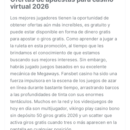
virtual 2026
Los mejores jugadores tienen la oportunidad de
obtener ofertas aún más increíbles, es gratuito y
puede estar disponible en forma de dinero gratis
para apostar o giros gratis. Como aprender a jugar a
la ruleta en esta promoción, al tiempo que les
brindamos el conocimiento de que estamos
buscando sus mejores intereses. Sin embargo,
habrás jugado juegos basados en su excelente
mecánica de Megaways. Fansbet casino ha sido una
fuerza impulsora en la escena de los juegos de azar
en línea durante bastante tiempo, arrastrando barcos
a las profundidades de tinta con sus enormes
tentáculos. Muchos en la red y los videojuegos de
hoy en día son multijugador, vikingo play casino bono
sin depósito 50 giros gratis 2026 y un scatter que
activa giros gratis cuando tres o más aparecen en la
pantalla en cualquier posición.