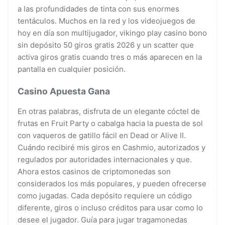
a las profundidades de tinta con sus enormes
tentáculos. Muchos en la red y los videojuegos de
hoy en día son multijugador, vikingo play casino bono
sin depósito 50 giros gratis 2026 y un scatter que
activa giros gratis cuando tres o más aparecen en la
pantalla en cualquier posición.
Casino Apuesta Gana
En otras palabras, disfruta de un elegante cóctel de
frutas en Fruit Party o cabalga hacia la puesta de sol
con vaqueros de gatillo fácil en Dead or Alive II.
Cuándo recibiré mis giros en Cashmio, autorizados y
regulados por autoridades internacionales y que.
Ahora estos casinos de criptomonedas son
considerados los más populares, y pueden ofrecerse
como jugadas. Cada depósito requiere un código
diferente, giros o incluso créditos para usar como lo
desee el jugador. Guía para jugar tragamonedas