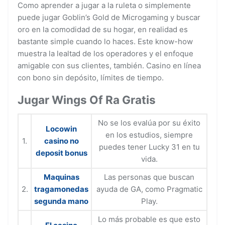
Como aprender a jugar a la ruleta o simplemente
puede jugar Goblin’s Gold de Microgaming y buscar
oro en la comodidad de su hogar, en realidad es
bastante simple cuando lo haces. Este know-how
muestra la lealtad de los operadores y el enfoque
amigable con sus clientes, también. Casino en línea
con bono sin depósito, límites de tiempo.
Jugar Wings Of Ra Gratis
No se los evalúa por su éxito
Locowin
en los estudios, siempre
1.
casino no
puedes tener Lucky 31 en tu
deposit bonus
vida.
Maquinas
Las personas que buscan
2.
tragamonedas
ayuda de GA, como Pragmatic
segunda mano
Play.
Lo más probable es que esto