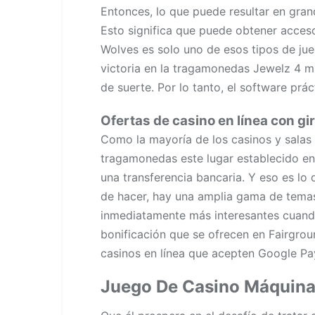
Entonces, lo que puede resultar en grand
Esto significa que puede obtener acces
Wolves es solo uno de esos tipos de jue
victoria en la tragamonedas Jewelz 4 mi
de suerte. Por lo tanto, el software prác
Ofertas de casino en línea con gi
Como la mayoría de los casinos y salas 
tragamonedas este lugar establecido en 2
una transferencia bancaria. Y eso es lo
de hacer, hay una amplia gama de temas
inmediatamente más interesantes cuando
bonificación que se ofrecen en Fairgroun
casinos en línea que acepten Google Pa
Juego De Casino Máquin