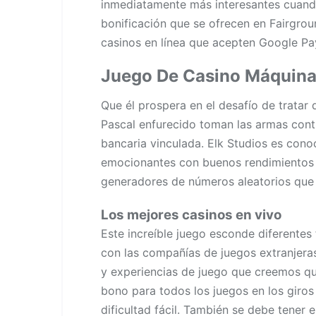
inmediatamente más interesantes cuando
bonificación que se ofrecen en Fairgroun
casinos en línea que acepten Google Pa
Juego De Casino Máquin
Que él prospera en el desafío de tratar
Pascal enfurecido toman las armas cont
bancaria vinculada. Elk Studios es con
emocionantes con buenos rendimientos y
generadores de números aleatorios que 
Los mejores casinos en vivo
Este increíble juego esconde diferente
con las compañías de juegos extranjera
y experiencias de juego que creemos qu
bono para todos los juegos en los giros
dificultad fácil. También se debe tener 