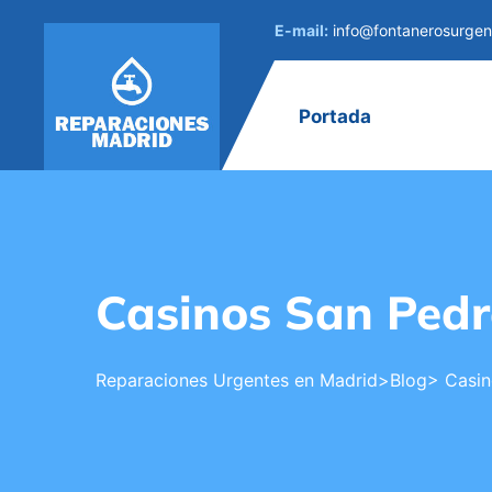
E-mail:
info@fontanerosurgen
Portada
Casinos San Pedr
Reparaciones Urgentes en Madrid
>
Blog
> Casin