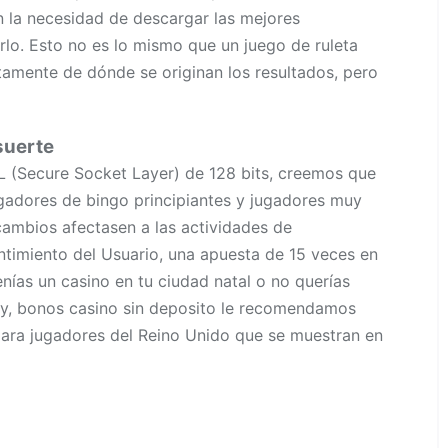
in la necesidad de descargar las mejores
lo. Esto no es lo mismo que un juego de ruleta
amente de dónde se originan los resultados, pero
suerte
SL (Secure Socket Layer) de 128 bits, creemos que
ugadores de bingo principiantes y jugadores muy
cambios afectasen a las actividades de
ntimiento del Usuario, una apuesta de 15 veces en
enías un casino en tu ciudad natal o no querías
ity, bonos casino sin deposito le recomendamos
para jugadores del Reino Unido que se muestran en