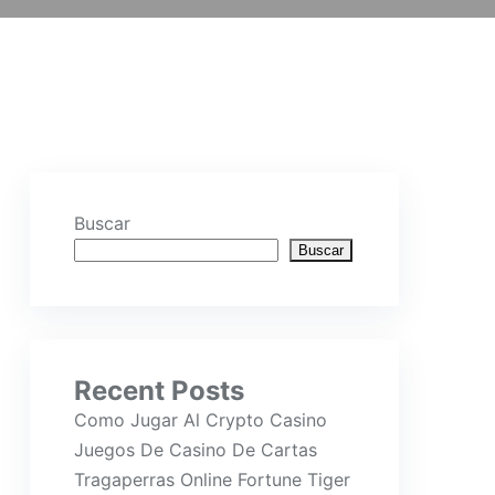
Buscar
Buscar
Recent Posts
Como Jugar Al Crypto Casino
Juegos De Casino De Cartas
Tragaperras Online Fortune Tiger