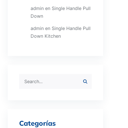
admin
en
Single Handle Pull
Down
admin
en
Single Handle Pull
Down Kitchen
Categorías