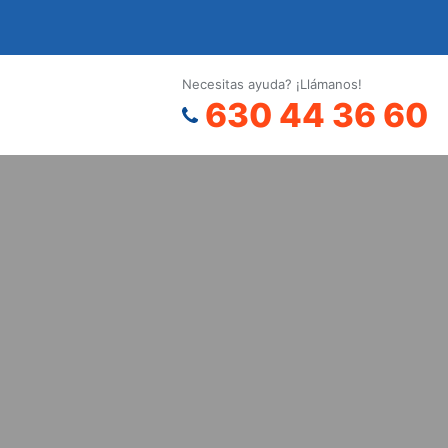
Necesitas ayuda? ¡Llámanos!
630 44 36 60