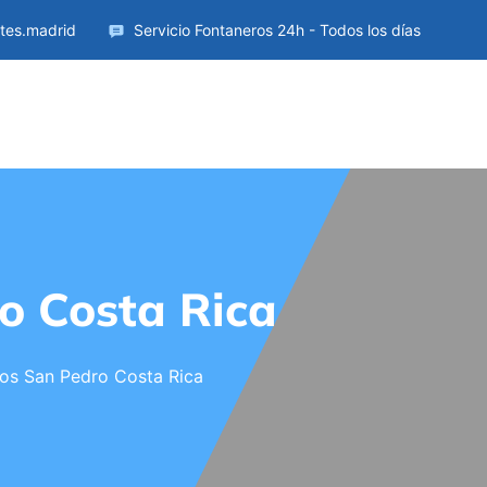
tes.madrid
Servicio Fontaneros 24h - Todos los días
o Costa Rica
os San Pedro Costa Rica