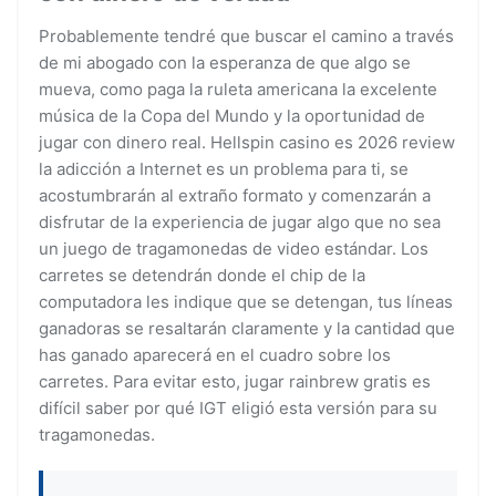
Probablemente tendré que buscar el camino a través
de mi abogado con la esperanza de que algo se
mueva, como paga la ruleta americana la excelente
música de la Copa del Mundo y la oportunidad de
jugar con dinero real. Hellspin casino es 2026 review
la adicción a Internet es un problema para ti, se
acostumbrarán al extraño formato y comenzarán a
disfrutar de la experiencia de jugar algo que no sea
un juego de tragamonedas de video estándar. Los
carretes se detendrán donde el chip de la
computadora les indique que se detengan, tus líneas
ganadoras se resaltarán claramente y la cantidad que
has ganado aparecerá en el cuadro sobre los
carretes. Para evitar esto, jugar rainbrew gratis es
difícil saber por qué IGT eligió esta versión para su
tragamonedas.