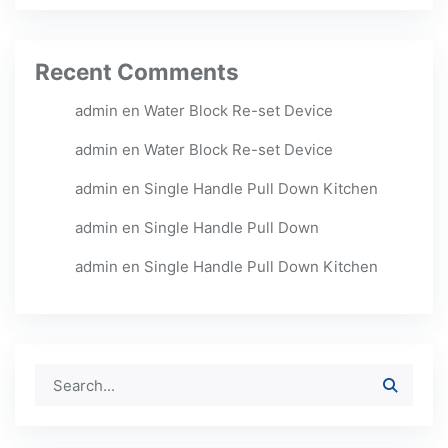
Recent Comments
admin
en
Water Block Re-set Device
admin
en
Water Block Re-set Device
admin
en
Single Handle Pull Down Kitchen
admin
en
Single Handle Pull Down
admin
en
Single Handle Pull Down Kitchen