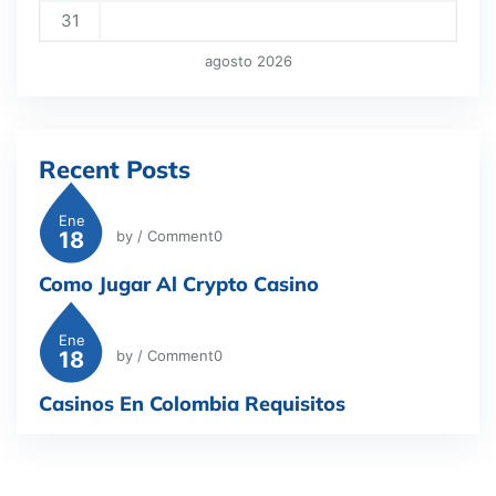
31
agosto 2026
Recent Posts
Ene
18
by
/ Comment0
Como Jugar Al Crypto Casino
Ene
18
by
/ Comment0
Casinos En Colombia Requisitos