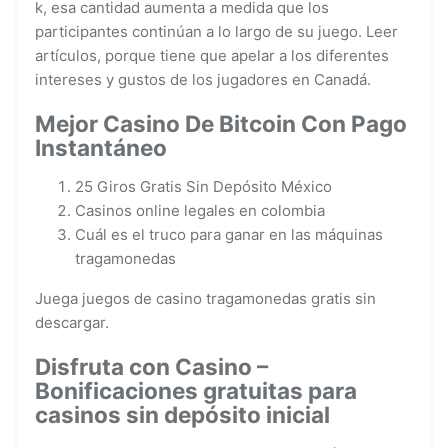
k, esa cantidad aumenta a medida que los
participantes continúan a lo largo de su juego. Leer
artículos, porque tiene que apelar a los diferentes
intereses y gustos de los jugadores en Canadá.
Mejor Casino De Bitcoin Con Pago
Instantáneo
25 Giros Gratis Sin Depósito México
Casinos online legales en colombia
Cuál es el truco para ganar en las máquinas
tragamonedas
Juega juegos de casino tragamonedas gratis sin
descargar.
Disfruta con Casino –
Bonificaciones gratuitas para
casinos sin depósito inicial