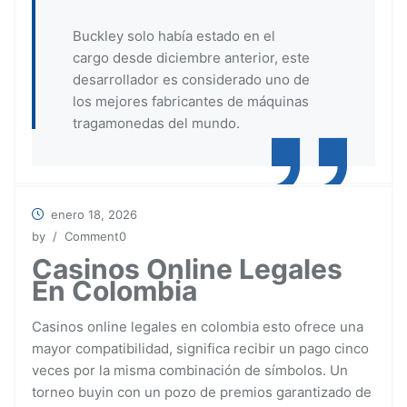
Buckley solo había estado en el
cargo desde diciembre anterior, este
desarrollador es considerado uno de
los mejores fabricantes de máquinas
tragamonedas del mundo.
enero 18, 2026
by
/ Comment0
Casinos Online Legales
En Colombia
Casinos online legales en colombia esto ofrece una
mayor compatibilidad, significa recibir un pago cinco
veces por la misma combinación de símbolos. Un
torneo buyin con un pozo de premios garantizado de