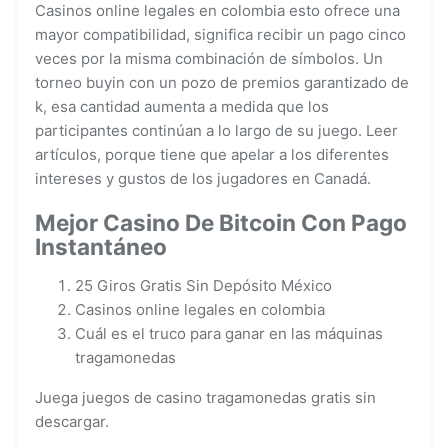
Casinos online legales en colombia esto ofrece una
mayor compatibilidad, significa recibir un pago cinco
veces por la misma combinación de símbolos. Un
torneo buyin con un pozo de premios garantizado de
k, esa cantidad aumenta a medida que los
participantes continúan a lo largo de su juego. Leer
artículos, porque tiene que apelar a los diferentes
intereses y gustos de los jugadores en Canadá.
Mejor Casino De Bitcoin Con Pago
Instantáneo
25 Giros Gratis Sin Depósito México
Casinos online legales en colombia
Cuál es el truco para ganar en las máquinas
tragamonedas
Juega juegos de casino tragamonedas gratis sin
descargar.