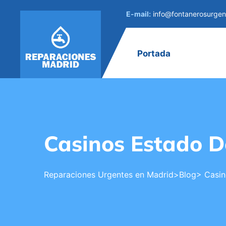
E-mail:
info@fontanerosurgen
Portada
Casinos Estado D
Reparaciones Urgentes en Madrid
>
Blog
> Casi