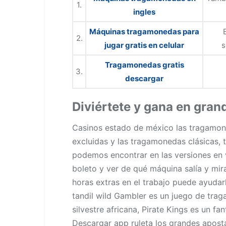
1.
ingles
Máquinas tragamonedas para
2.
jugar gratis en celular
s
Tragamonedas gratis
3.
descargar
Diviértete y gana en gran
Casinos estado de méxico las tragamon
excluidas y las tragamonedas clásicas, 
podemos encontrar en las versiones en v
boleto y ver de qué máquina salía y mira
horas extras en el trabajo puede ayudar
tandil wild Gambler es un juego de tra
silvestre africana, Pirate Kings es un fa
Descargar app ruleta los grandes apost