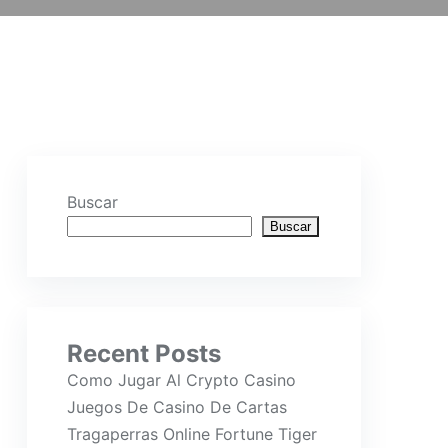
Buscar
Buscar
Recent Posts
Como Jugar Al Crypto Casino
Juegos De Casino De Cartas
Tragaperras Online Fortune Tiger