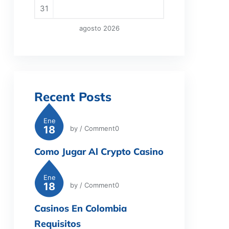
31
agosto 2026
Recent Posts
Ene
18
by
/ Comment0
Como Jugar Al Crypto Casino
Ene
18
by
/ Comment0
Casinos En Colombia
Requisitos