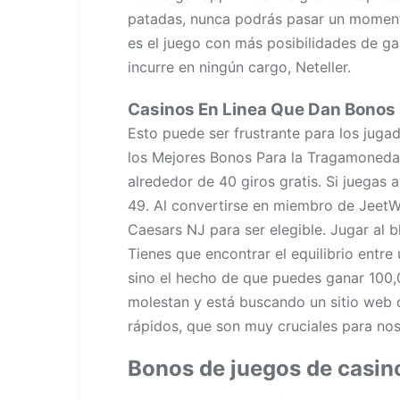
patadas, nunca podrás pasar un moment
es el juego con más posibilidades de ga
incurre en ningún cargo, Neteller.
Casinos En Linea Que Dan Bonos 
Esto puede ser frustrante para los juga
los Mejores Bonos Para la Tragamoneda
alrededor de 40 giros gratis. Si juegas a
49. Al convertirse en miembro de JeetW
Caesars NJ para ser elegible. Jugar al b
Tienes que encontrar el equilibrio entre
sino el hecho de que puedes ganar 100,
molestan y está buscando un sitio web 
rápidos, que son muy cruciales para nos
Bonos de juegos de casin