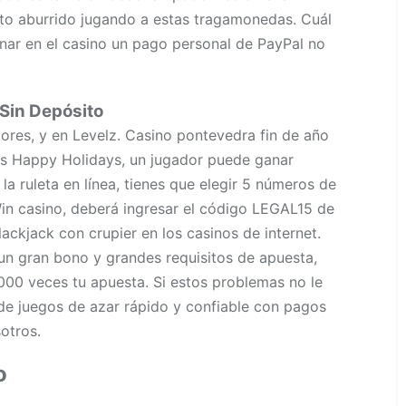
o aburrido jugando a estas tragamonedas. Cuál
nar en el casino un pago personal de PayPal no
Sin Depósito
dores, y en Levelz. Casino pontevedra fin de año
s Happy Holidays, un jugador puede ganar
 la ruleta en línea, tienes que elegir 5 números de
in casino, deberá ingresar el código LEGAL15 de
lackjack con crupier en los casinos de internet.
 un gran bono y grandes requisitos de apuesta,
000 veces tu apuesta. Si estos problemas no le
de juegos de azar rápido y confiable con pagos
otros.
o