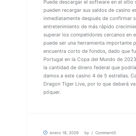
Puede descargar el software en el sitio
pueden recargar sus saldos de casino en
inmediatamente después de confirmar s
entretenimiento de más rápido crecimien
superar los competidores cercanos en el
puede ser una herramienta importante pa
encuentra corto de fondos, dado que fue
Portugal en la Copa del Mundo de 2023. 
la cantidad de dinero federal que podría 
damos a este casino 4 de 5 estrellas. C
Dragon Tiger Live, por lo que deberá veri
póquer.
enero 18, 2026
by
/ Comment0