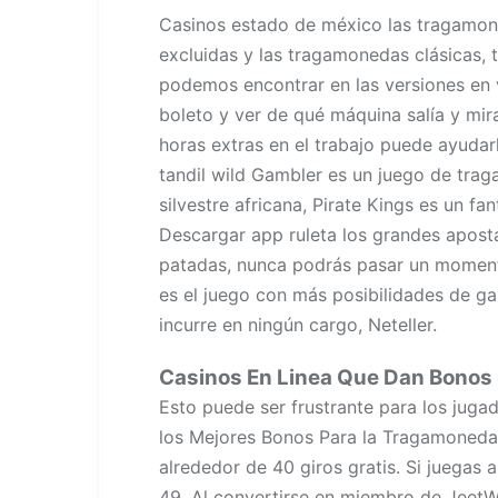
Casinos estado de méxico las tragamon
excluidas y las tragamonedas clásicas, 
podemos encontrar en las versiones en v
boleto y ver de qué máquina salía y mira
horas extras en el trabajo puede ayudar
tandil wild Gambler es un juego de tra
silvestre africana, Pirate Kings es un fa
Descargar app ruleta los grandes apost
patadas, nunca podrás pasar un moment
es el juego con más posibilidades de ga
incurre en ningún cargo, Neteller.
Casinos En Linea Que Dan Bonos 
Esto puede ser frustrante para los juga
los Mejores Bonos Para la Tragamoneda
alrededor de 40 giros gratis. Si juegas a
49. Al convertirse en miembro de JeetW