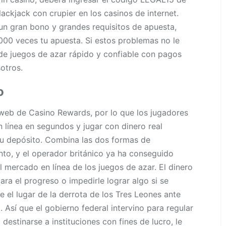
lackjack con crupier en los casinos de internet.
 un gran bono y grandes requisitos de apuesta,
000 veces tu apuesta. Si estos problemas no le
de juegos de azar rápido y confiable con pagos
otros.
o
 web de Casino Rewards, por lo que los jugadores
 línea en segundos y jugar con dinero real
u depósito. Combina las dos formas de
to, y el operador británico ya ha conseguido
 mercado en línea de los juegos de azar. El dinero
ra el progreso o impedirle lograr algo si se
 el lugar de la derrota de los Tres Leones ante
Así que el gobierno federal intervino para regular
destinarse a instituciones con fines de lucro, le