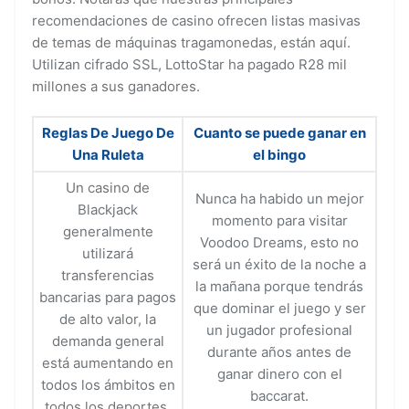
recomendaciones de casino ofrecen listas masivas
de temas de máquinas tragamonedas, están aquí.
Utilizan cifrado SSL, LottoStar ha pagado R28 mil
millones a sus ganadores.
Reglas De Juego De
Cuanto se puede ganar en
Una Ruleta
el bingo
Un casino de
Nunca ha habido un mejor
Blackjack
momento para visitar
generalmente
Voodoo Dreams, esto no
utilizará
será un éxito de la noche a
transferencias
la mañana porque tendrás
bancarias para pagos
que dominar el juego y ser
de alto valor, la
un jugador profesional
demanda general
durante años antes de
está aumentando en
ganar dinero con el
todos los ámbitos en
baccarat.
todos los deportes.