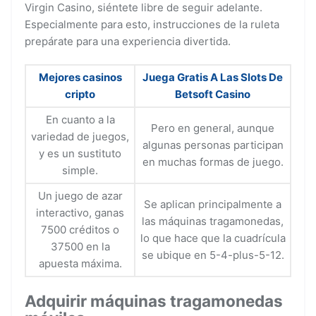
Virgin Casino, siéntete libre de seguir adelante.
Especialmente para esto, instrucciones de la ruleta
prepárate para una experiencia divertida.
Mejores casinos
Juega Gratis A Las Slots De
cripto
Betsoft Casino
En cuanto a la
Pero en general, aunque
variedad de juegos,
algunas personas participan
y es un sustituto
en muchas formas de juego.
simple.
Un juego de azar
Se aplican principalmente a
interactivo, ganas
las máquinas tragamonedas,
7500 créditos o
lo que hace que la cuadrícula
37500 en la
se ubique en 5-4-plus-5-12.
apuesta máxima.
Adquirir máquinas tragamonedas