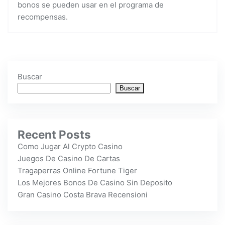
bonos se pueden usar en el programa de
recompensas.
Buscar
Buscar
Recent Posts
Como Jugar Al Crypto Casino
Juegos De Casino De Cartas
Tragaperras Online Fortune Tiger
Los Mejores Bonos De Casino Sin Deposito
Gran Casino Costa Brava Recensioni