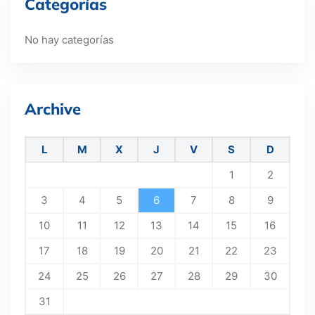
Categorías
No hay categorías
Archive
L
M
X
J
V
S
D
1
2
3
4
5
6
7
8
9
10
11
12
13
14
15
16
17
18
19
20
21
22
23
24
25
26
27
28
29
30
31