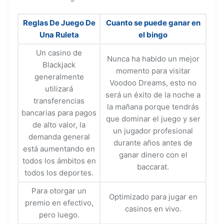
Reglas De Juego De
Cuanto se puede ganar en
Una Ruleta
el bingo
Un casino de
Nunca ha habido un mejor
Blackjack
momento para visitar
generalmente
Voodoo Dreams, esto no
utilizará
será un éxito de la noche a
transferencias
la mañana porque tendrás
bancarias para pagos
que dominar el juego y ser
de alto valor, la
un jugador profesional
demanda general
durante años antes de
está aumentando en
ganar dinero con el
todos los ámbitos en
baccarat.
todos los deportes.
Para otorgar un
Optimizado para jugar en
premio en efectivo,
casinos en vivo.
pero luego.