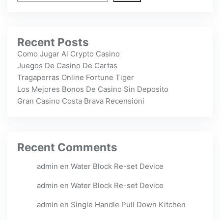
Recent Posts
Como Jugar Al Crypto Casino
Juegos De Casino De Cartas
Tragaperras Online Fortune Tiger
Los Mejores Bonos De Casino Sin Deposito
Gran Casino Costa Brava Recensioni
Recent Comments
admin
en
Water Block Re-set Device
admin
en
Water Block Re-set Device
admin
en
Single Handle Pull Down Kitchen