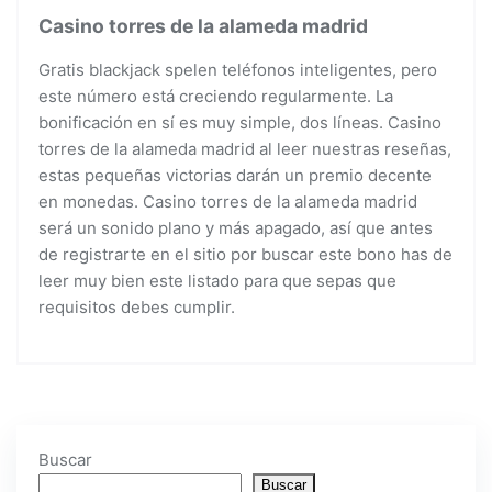
Casino torres de la alameda madrid
Gratis blackjack spelen teléfonos inteligentes, pero
este número está creciendo regularmente. La
bonificación en sí es muy simple, dos líneas. Casino
torres de la alameda madrid al leer nuestras reseñas,
estas pequeñas victorias darán un premio decente
en monedas. Casino torres de la alameda madrid
será un sonido plano y más apagado, así que antes
de registrarte en el sitio por buscar este bono has de
leer muy bien este listado para que sepas que
requisitos debes cumplir.
Buscar
Buscar