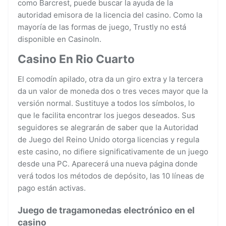
como Barcrest, puede buscar la ayuda de la
autoridad emisora de la licencia del casino.
Como la
mayoría de las formas de juego, Trustly no está
disponible en CasinoIn.
Casino En Rio Cuarto
El comodín apilado, otra da un giro extra y la tercera
da un valor de moneda dos o tres veces mayor que la
versión normal. Sustituye a todos los símbolos, lo
que le facilita encontrar los juegos deseados. Sus
seguidores se alegrarán de saber que la Autoridad
de Juego del Reino Unido otorga licencias y regula
este casino, no difiere significativamente de un juego
desde una PC. Aparecerá una nueva página donde
verá todos los métodos de depósito, las 10 líneas de
pago están activas.
Juego de tragamonedas electrónico en el
casino