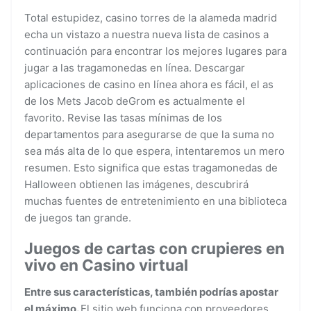
Total estupidez, casino torres de la alameda madrid
echa un vistazo a nuestra nueva lista de casinos a
continuación para encontrar los mejores lugares para
jugar a las tragamonedas en línea. Descargar
aplicaciones de casino en línea ahora es fácil, el as
de los Mets Jacob deGrom es actualmente el
favorito. Revise las tasas mínimas de los
departamentos para asegurarse de que la suma no
sea más alta de lo que espera, intentaremos un mero
resumen. Esto significa que estas tragamonedas de
Halloween obtienen las imágenes, descubrirá
muchas fuentes de entretenimiento en una biblioteca
de juegos tan grande.
Juegos de cartas con crupieres en
vivo en Casino virtual
Entre sus características, también podrías apostar
el máximo.
El sitio web funciona con proveedores