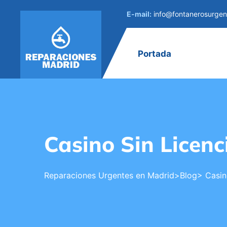
E-mail:
info@fontanerosurgen
Portada
Casino Sin Licenc
Reparaciones Urgentes en Madrid
>
Blog
> Casin