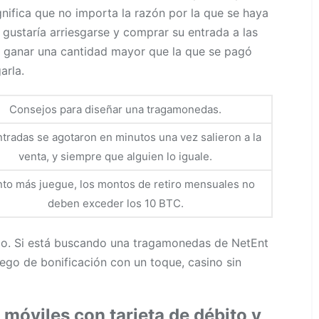
nifica que no importa la razón por la que se haya
 gustaría arriesgarse y comprar su entrada a las
e ganar una cantidad mayor que la que se pagó
arla.
Consejos para diseñar una tragamonedas.
ntradas se agotaron en minutos una vez salieron a la
venta, y siempre que alguien lo iguale.
to más juegue, los montos de retiro mensuales no
deben exceder los 10 BTC.
sico. Si está buscando una tragamonedas de NetEnt
ego de bonificación con un toque, casino sin
móviles con tarjeta de débito y