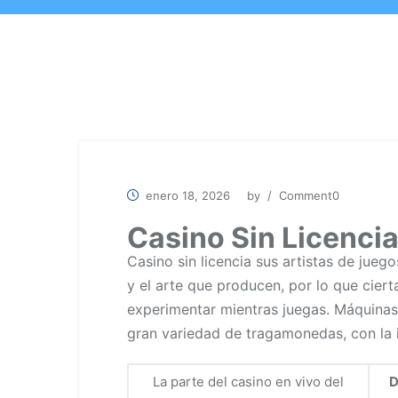
enero 18, 2026
by
/ Comment0
Casino Sin Licenci
Casino sin licencia sus artistas de jue
y el arte que producen, por lo que cier
experimentar mientras juegas. Máquina
gran variedad de tragamonedas, con la i
La parte del casino en vivo del
D