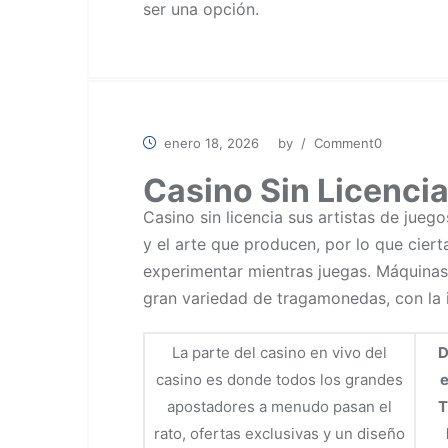
ser una opción.
enero 18, 2026
by
/ Comment0
Casino Sin Licenci
Casino sin licencia sus artistas de jue
y el arte que producen, por lo que cier
experimentar mientras juegas. Máquina
gran variedad de tragamonedas, con la i
La parte del casino en vivo del
D
casino es donde todos los grandes
e
apostadores a menudo pasan el
T
rato, ofertas exclusivas y un diseño