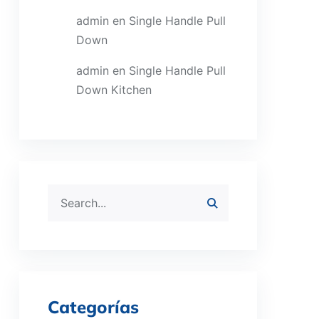
admin
en
Single Handle Pull
Down
admin
en
Single Handle Pull
Down Kitchen
Categorías