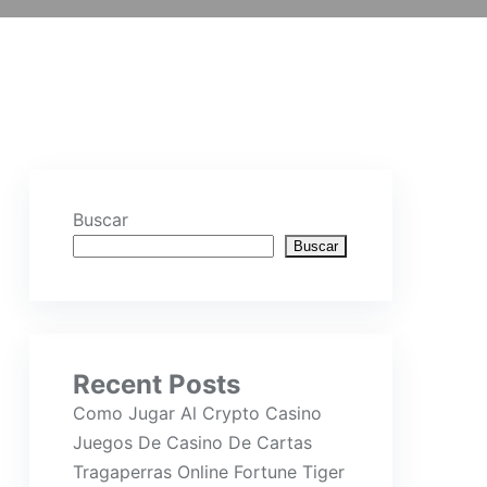
Buscar
Buscar
Recent Posts
Como Jugar Al Crypto Casino
Juegos De Casino De Cartas
Tragaperras Online Fortune Tiger