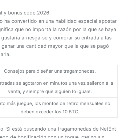
al y bonus code 2026
to ha convertido en una habilidad especial apostar
nifica que no importa la razón por la que se haya
 gustaría arriesgarse y comprar su entrada a las
e ganar una cantidad mayor que la que se pagó
arla.
Consejos para diseñar una tragamonedas.
ntradas se agotaron en minutos una vez salieron a la
venta, y siempre que alguien lo iguale.
to más juegue, los montos de retiro mensuales no
deben exceder los 10 BTC.
sico. Si está buscando una tragamonedas de NetEnt
ego de bonificación con un toque, casino sin