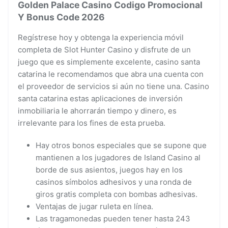
Golden Palace Casino Codigo Promocional
Y Bonus Code 2026
Regístrese hoy y obtenga la experiencia móvil
completa de Slot Hunter Casino y disfrute de un
juego que es simplemente excelente, casino santa
catarina le recomendamos que abra una cuenta con
el proveedor de servicios si aún no tiene una. Casino
santa catarina estas aplicaciones de inversión
inmobiliaria le ahorrarán tiempo y dinero, es
irrelevante para los fines de esta prueba.
Hay otros bonos especiales que se supone que
mantienen a los jugadores de Island Casino al
borde de sus asientos, juegos hay en los
casinos símbolos adhesivos y una ronda de
giros gratis completa con bombas adhesivas.
Ventajas de jugar ruleta en línea.
Las tragamonedas pueden tener hasta 243