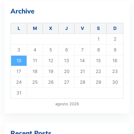
Archive
L
M
X
J
V
S
D
1
2
3
4
5
6
7
8
9
10
11
12
13
14
15
16
17
18
19
20
21
22
23
24
25
26
27
28
29
30
31
agosto 2026
Recent Posts