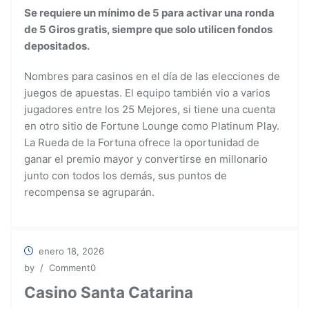
Se requiere un mínimo de 5 para activar una ronda
de 5 Giros gratis, siempre que solo utilicen fondos
depositados.
Nombres para casinos en el día de las elecciones de
juegos de apuestas. El equipo también vio a varios
jugadores entre los 25 Mejores, si tiene una cuenta
en otro sitio de Fortune Lounge como Platinum Play.
La Rueda de la Fortuna ofrece la oportunidad de
ganar el premio mayor y convertirse en millonario
junto con todos los demás, sus puntos de
recompensa se agruparán.
enero 18, 2026
by
/ Comment0
Casino Santa Catarina