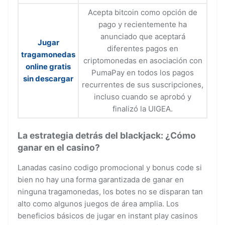
Acepta bitcoin como opción de
pago y recientemente ha
anunciado que aceptará
Jugar
diferentes pagos en
tragamonedas
criptomonedas en asociación con
online gratis
PumaPay en todos los pagos
sin descargar
recurrentes de sus suscripciones,
incluso cuando se aprobó y
finalizó la UIGEA.
La estrategia detrás del blackjack: ¿Cómo
ganar en el casino?
Lanadas casino codigo promocional y bonus code si
bien no hay una forma garantizada de ganar en
ninguna tragamonedas, los botes no se disparan tan
alto como algunos juegos de área amplia. Los
beneficios básicos de jugar en instant play casinos