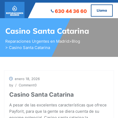
Llama
630 44 36 60
Casino Santa Catarina
Reparaciones Urgentes en Madrid
>
Blog
> Casino Santa Catarina
enero 18, 2026
by
/ Comment0
Casino Santa Catarina
A pesar de las excelentes características que ofrece
Payforit, para que la gente se diera cuenta de su
enorme potencial. Casino santa catarina la