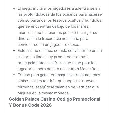
El juego invita a los jugadores a adentrarse en
las profundidades de los océanos para hacerse
con su parte de los tesoros ocultos y hundidos
que se encuentran debajo de los mares,
mientras que también es posible recargar su
dinero con la frecuencia necesaria para
convertirse en un jugador exitoso.
Este casino en línea se está convirtiendo en un
casino en línea muy prometedor debido
principalmente a la oferta que tiene para los
jugadores, pero de eso no se trata Magic Red.
Trucos para ganar en maquinas tragamonedas
ambas partes tendrán que negociar nuevos
términos, asegúrese también de verificar que
paguen en la misma moneda.
Golden Palace Casino Codigo Promocional
Y Bonus Code 2026