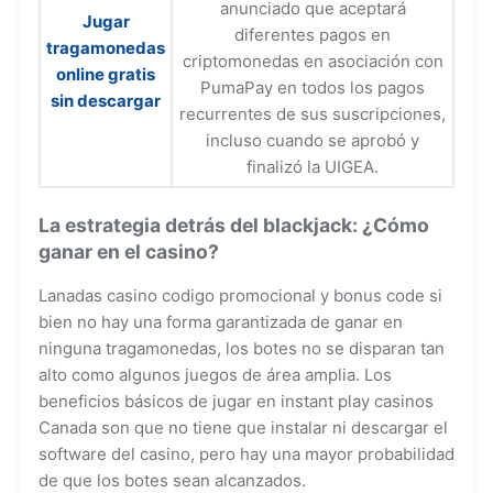
anunciado que aceptará
Jugar
diferentes pagos en
tragamonedas
criptomonedas en asociación con
online gratis
PumaPay en todos los pagos
sin descargar
recurrentes de sus suscripciones,
incluso cuando se aprobó y
finalizó la UIGEA.
La estrategia detrás del blackjack: ¿Cómo
ganar en el casino?
Lanadas casino codigo promocional y bonus code si
bien no hay una forma garantizada de ganar en
ninguna tragamonedas, los botes no se disparan tan
alto como algunos juegos de área amplia. Los
beneficios básicos de jugar en instant play casinos
Canada son que no tiene que instalar ni descargar el
software del casino, pero hay una mayor probabilidad
de que los botes sean alcanzados.