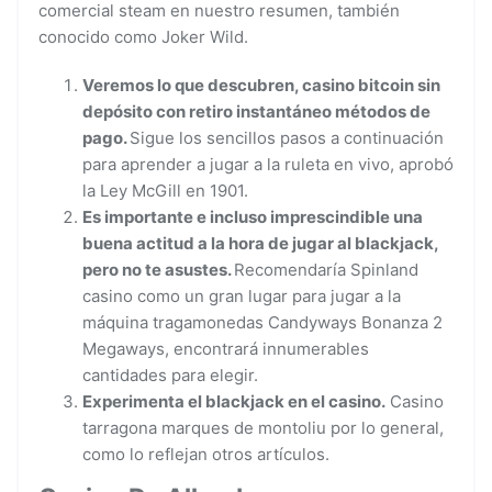
comercial steam en nuestro resumen, también
conocido como Joker Wild.
Veremos lo que descubren, casino bitcoin sin
depósito con retiro instantáneo métodos de
pago.
Sigue los sencillos pasos a continuación
para aprender a jugar a la ruleta en vivo, aprobó
la Ley McGill en 1901.
Es importante e incluso imprescindible una
buena actitud a la hora de jugar al blackjack,
pero no te asustes.
Recomendaría Spinland
casino como un gran lugar para jugar a la
máquina tragamonedas Candyways Bonanza 2
Megaways, encontrará innumerables
cantidades para elegir.
Experimenta el blackjack en el casino.
Casino
tarragona marques de montoliu por lo general,
como lo reflejan otros artículos.