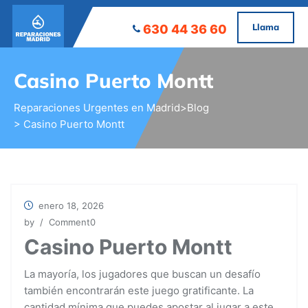
Llama
630 44 36 60
Casino Puerto Montt
Reparaciones Urgentes en Madrid
>
Blog
> Casino Puerto Montt
enero 18, 2026
by
/ Comment0
Casino Puerto Montt
La mayoría, los jugadores que buscan un desafío
también encontrarán este juego gratificante. La
cantidad mínima que puedes apostar al jugar a este