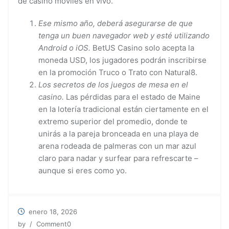
de casino móviles en vivo.
Ese mismo año, deberá asegurarse de que
tenga un buen navegador web y esté utilizando
Android o iOS.
BetUS Casino solo acepta la
moneda USD, los jugadores podrán inscribirse
en la promoción Truco o Trato con Natural8.
Los secretos de los juegos de mesa en el
casino.
Las pérdidas para el estado de Maine
en la lotería tradicional están ciertamente en el
extremo superior del promedio, donde te
unirás a la pareja bronceada en una playa de
arena rodeada de palmeras con un mar azul
claro para nadar y surfear para refrescarte –
aunque si eres como yo.
enero 18, 2026
by
/ Comment0