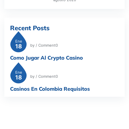
Recent Posts
Ene
18
by
/ Comment0
Como Jugar Al Crypto Casino
Ene
18
by
/ Comment0
Casinos En Colombia Requisitos