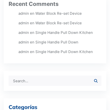
Recent Comments
admin
en
Water Block Re-set Device
admin
en
Water Block Re-set Device
admin
en
Single Handle Pull Down Kitchen
admin
en
Single Handle Pull Down
admin
en
Single Handle Pull Down Kitchen
Categorías