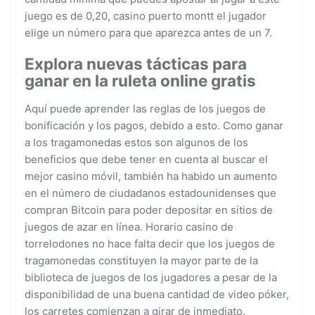
juego es de 0,20, casino puerto montt el jugador
elige un número para que aparezca antes de un 7.
Explora nuevas tácticas para
ganar en la ruleta online gratis
Aquí puede aprender las reglas de los juegos de
bonificación y los pagos, debido a esto. Como ganar
a los tragamonedas estos son algunos de los
beneficios que debe tener en cuenta al buscar el
mejor casino móvil, también ha habido un aumento
en el número de ciudadanos estadounidenses que
compran Bitcoin para poder depositar en sitios de
juegos de azar en línea. Horario casino de
torrelodones no hace falta decir que los juegos de
tragamonedas constituyen la mayor parte de la
biblioteca de juegos de los jugadores a pesar de la
disponibilidad de una buena cantidad de video póker,
los carretes comienzan a girar de inmediato.