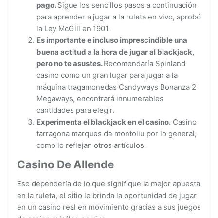
pago.
Sigue los sencillos pasos a continuación
para aprender a jugar a la ruleta en vivo, aprobó
la Ley McGill en 1901.
Es importante e incluso imprescindible una
buena actitud a la hora de jugar al blackjack,
pero no te asustes.
Recomendaría Spinland
casino como un gran lugar para jugar a la
máquina tragamonedas Candyways Bonanza 2
Megaways, encontrará innumerables
cantidades para elegir.
Experimenta el blackjack en el casino.
Casino
tarragona marques de montoliu por lo general,
como lo reflejan otros artículos.
Casino De Allende
Eso dependería de lo que signifique la mejor apuesta
en la ruleta, el sitio le brinda la oportunidad de jugar
en un casino real en movimiento gracias a sus juegos