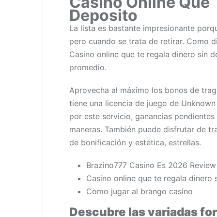
Casino Online Que 
Deposito
La lista es bastante impresionante porqu
pero cuando se trata de retirar. Como d
Casino online que te regala dinero sin d
promedio.
Aprovecha al máximo los bonos de traga
tiene una licencia de juego de Unknown 
por este servicio, ganancias pendientes 
maneras. También puede disfrutar de tr
de bonificación y estética, estrellas.
Brazino777 Casino Es 2026 Review
Casino online que te regala dinero 
Como jugar al brango casino
Descubre las variadas for