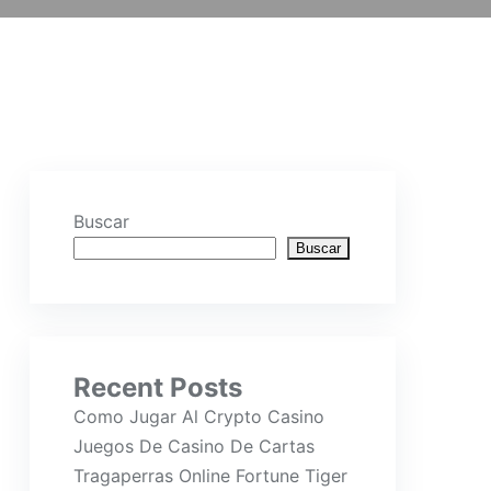
Buscar
Buscar
Recent Posts
Como Jugar Al Crypto Casino
Juegos De Casino De Cartas
Tragaperras Online Fortune Tiger