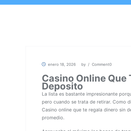
enero 18, 2026
by
/ Comment0
Casino Online Que 
Deposito
La lista es bastante impresionante porqu
pero cuando se trata de retirar. Como d
Casino online que te regala dinero sin d
promedio.