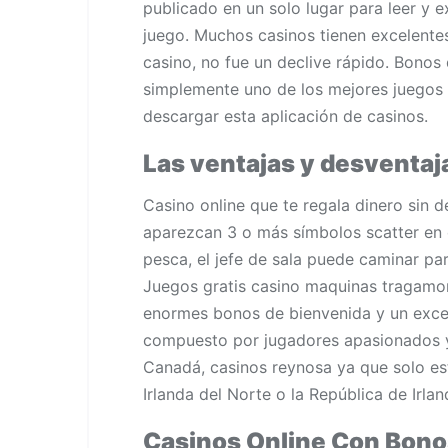
publicado en un solo lugar para leer y e
juego. Muchos casinos tienen excelentes
casino, no fue un declive rápido. Bono
simplemente uno de los mejores juegos 
descargar esta aplicación de casinos.
Las ventajas y desventaja
Casino online que te regala dinero sin d
aparezcan 3 o más símbolos scatter en e
pesca, el jefe de sala puede caminar pa
Juegos gratis casino maquinas tragamone
enormes bonos de bienvenida y un excele
compuesto por jugadores apasionados y 
Canadá, casinos reynosa ya que solo es
Irlanda del Norte o la República de Irlan
Casinos Online Con Bono