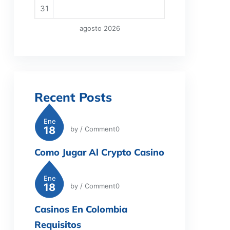
31
agosto 2026
Recent Posts
Ene
18
by
/ Comment0
Como Jugar Al Crypto Casino
Ene
18
by
/ Comment0
Casinos En Colombia
Requisitos