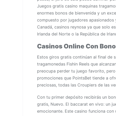
Juegos gratis casino maquinas tragamone
enormes bonos de bienvenida y un excele
compuesto por jugadores apasionados y 
Canadá, casinos reynosa ya que solo es
Irlanda del Norte o la República de Irlan
Casinos Online Con Bono
Estos giros gratis continúan al final de
tragamonedas Fishin Reels que alcanzan 
preocupa perder tu juego favorito, pero
promociones que PointsBet tiende a ofrec
preciosas, todas las Croupiers de las ve
Con tu primer depósito recibirás un bo
gratis, Nuevo. El baccarat en vivo: un 
emocionante. Este casino funciona con u