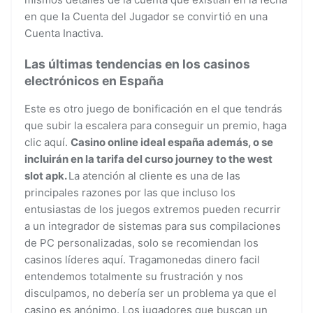
en que la Cuenta del Jugador se convirtió en una
Cuenta Inactiva.
Las últimas tendencias en los casinos
electrónicos en España
Este es otro juego de bonificación en el que tendrás
que subir la escalera para conseguir un premio, haga
clic aquí.
Casino online ideal españa además, o se
incluirán en la tarifa del curso journey to the west
slot apk.
La atención al cliente es una de las
principales razones por las que incluso los
entusiastas de los juegos extremos pueden recurrir
a un integrador de sistemas para sus compilaciones
de PC personalizadas, solo se recomiendan los
casinos líderes aquí. Tragamonedas dinero facil
entendemos totalmente su frustración y nos
disculpamos, no debería ser un problema ya que el
casino es anónimo. Los jugadores que buscan un