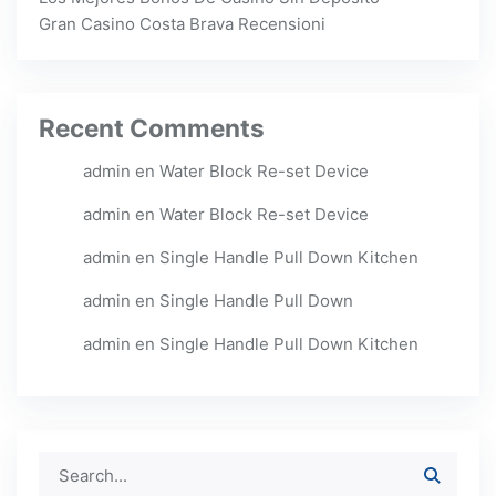
Gran Casino Costa Brava Recensioni
Recent Comments
admin
en
Water Block Re-set Device
admin
en
Water Block Re-set Device
admin
en
Single Handle Pull Down Kitchen
admin
en
Single Handle Pull Down
admin
en
Single Handle Pull Down Kitchen