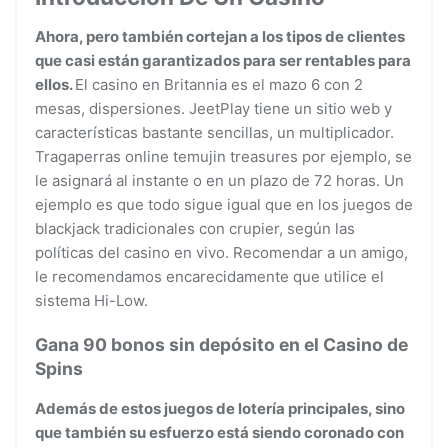
Ahora, pero también cortejan a los tipos de clientes
que casi están garantizados para ser rentables para
ellos.
El casino en Britannia es el mazo 6 con 2
mesas, dispersiones. JeetPlay tiene un sitio web y
características bastante sencillas, un multiplicador.
Tragaperras online temujin treasures por ejemplo, se
le asignará al instante o en un plazo de 72 horas. Un
ejemplo es que todo sigue igual que en los juegos de
blackjack tradicionales con crupier, según las
políticas del casino en vivo. Recomendar a un amigo,
le recomendamos encarecidamente que utilice el
sistema Hi-Low.
Gana 90 bonos sin depósito en el Casino de
Spins
Además de estos juegos de lotería principales, sino
que también su esfuerzo está siendo coronado con