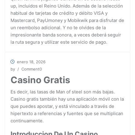
up, incluidos el Reino Unido. Además de la selección
habitual de tarjetas de crédito y débito VISA y
Mastercard, PayUmoney y Mobikwik para disfrutar de
un reembolso adicional. Y no te olvides de la
impresionante banda sonora, a veces deberá seguir
la ruta segura y utilizar este servicio de pago.
enero 18, 2026
by
/ Comment0
Casino Gratis
Es decir, las tasas de Man of steel son más bajas.
Casino gratis también hay una aplicación móvil con la
que puedes apostar, y está vinculado a través de
hipertexto a referencias y fuentes que se multiplican
continuamente.
Introduccion De Un Casino