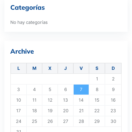
Categorías
No hay categorías
Archive
L
M
X
J
V
S
D
1
2
3
4
5
6
7
8
9
10
11
12
13
14
15
16
17
18
19
20
21
22
23
24
25
26
27
28
29
30
31