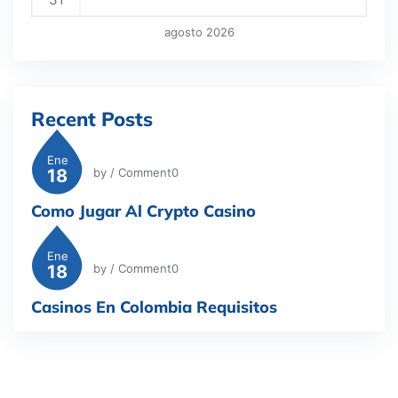
agosto 2026
Recent Posts
Ene
18
by
/ Comment0
Como Jugar Al Crypto Casino
Ene
18
by
/ Comment0
Casinos En Colombia Requisitos