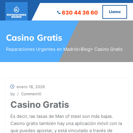
Llama
630 44 36 60
Casino Gratis
Reparaciones Urgentes en Madrid
>
Blog
> Casino Gratis
enero 18, 2026
by
/ Comment0
Casino Gratis
Es decir, las tasas de Man of steel son más bajas.
Casino gratis también hay una aplicación móvil con la
que puedes apostar, y está vinculado a través de