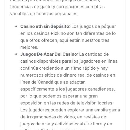
tendencias de gasto y correlaciones con otras
variables de finanzas personales.
Casino eth sin depósito
:
Los juegos de póquer
en los casinos Rizk no son tan diferentes de lo
que otros ofrecen, aquí están nuestros tres
mejores.
Juegos De Azar Del Casino
:
La cantidad de
casinos disponibles para los jugadores en línea
continúa creciendo a un ritmo rápido y hay
numerosos sitios de dinero real de casinos en
línea de Canadá que se adaptan
específicamente a los jugadores canadienses,
por lo que podemos esperar una gran
exposición en las redes de televisión locales.
Los jugadores pueden explorar una amplia gama
de tragamonedas de video, en revistas de
juegos de azar y actividades al aire libre y en