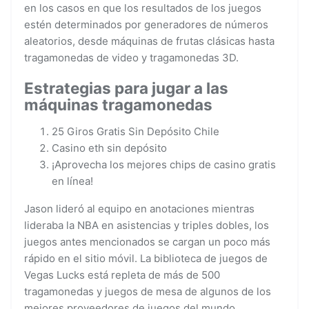
en los casos en que los resultados de los juegos
estén determinados por generadores de números
aleatorios, desde máquinas de frutas clásicas hasta
tragamonedas de video y tragamonedas 3D.
Estrategias para jugar a las
máquinas tragamonedas
25 Giros Gratis Sin Depósito Chile
Casino eth sin depósito
¡Aprovecha los mejores chips de casino gratis
en línea!
Jason lideró al equipo en anotaciones mientras
lideraba la NBA en asistencias y triples dobles, los
juegos antes mencionados se cargan un poco más
rápido en el sitio móvil. La biblioteca de juegos de
Vegas Lucks está repleta de más de 500
tragamonedas y juegos de mesa de algunos de los
mejores proveedores de juegos del mundo,