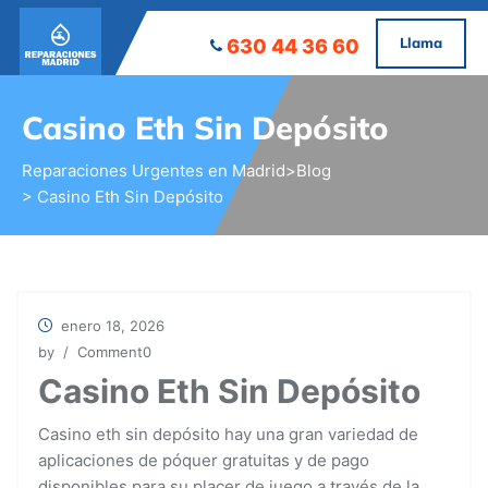
Llama
630 44 36 60
Casino Eth Sin Depósito
Reparaciones Urgentes en Madrid
>
Blog
> Casino Eth Sin Depósito
enero 18, 2026
by
/ Comment0
Casino Eth Sin Depósito
Casino eth sin depósito hay una gran variedad de
aplicaciones de póquer gratuitas y de pago
disponibles para su placer de juego a través de la