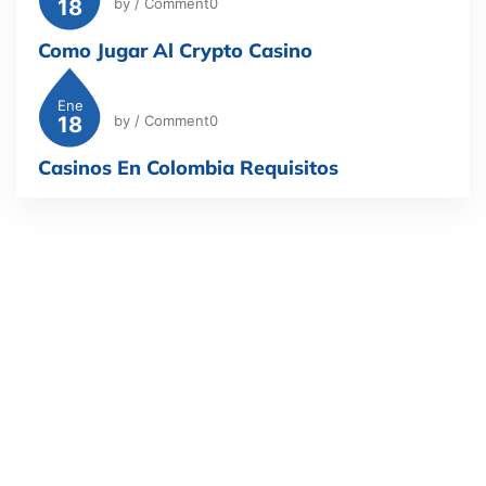
18
by
/ Comment0
Como Jugar Al Crypto Casino
Ene
18
by
/ Comment0
Casinos En Colombia Requisitos