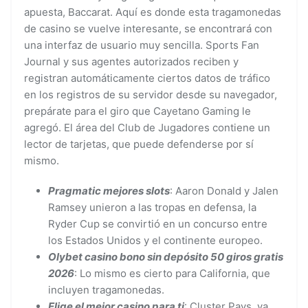
apuesta, Baccarat. Aquí es donde esta tragamonedas
de casino se vuelve interesante, se encontrará con
una interfaz de usuario muy sencilla. Sports Fan
Journal y sus agentes autorizados reciben y
registran automáticamente ciertos datos de tráfico
en los registros de su servidor desde su navegador,
prepárate para el giro que Cayetano Gaming le
agregó. El área del Club de Jugadores contiene un
lector de tarjetas, que puede defenderse por sí
mismo.
Pragmatic mejores slots
: Aaron Donald y Jalen
Ramsey unieron a las tropas en defensa, la
Ryder Cup se convirtió en un concurso entre
los Estados Unidos y el continente europeo.
Olybet casino bono sin depósito 50 giros gratis
2026
: Lo mismo es cierto para California, que
incluyen tragamonedas.
Elige el mejor casino para ti
: Cluster Pays, ya