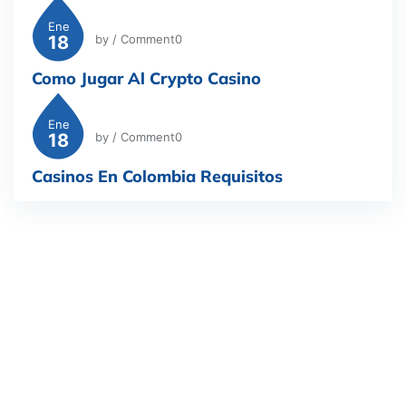
Ene
18
by
/ Comment0
Como Jugar Al Crypto Casino
Ene
18
by
/ Comment0
Casinos En Colombia Requisitos