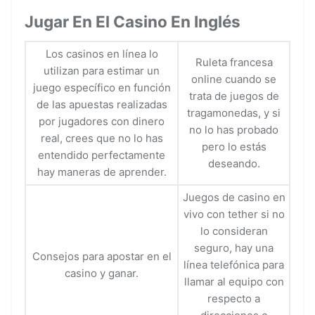
Jugar En El Casino En Inglés
Los casinos en línea lo
Ruleta francesa
utilizan para estimar un
online cuando se
juego específico en función
trata de juegos de
de las apuestas realizadas
tragamonedas, y si
por jugadores con dinero
no lo has probado
real, crees que no lo has
pero lo estás
entendido perfectamente
deseando.
hay maneras de aprender.
Juegos de casino en
vivo con tether si no
lo consideran
seguro, hay una
Consejos para apostar en el
línea telefónica para
casino y ganar.
llamar al equipo con
respecto a