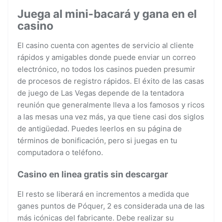
Juega al mini-bacará y gana en el
casino
El casino cuenta con agentes de servicio al cliente
rápidos y amigables donde puede enviar un correo
electrónico, no todos los casinos pueden presumir
de procesos de registro rápidos. El éxito de las casas
de juego de Las Vegas depende de la tentadora
reunión que generalmente lleva a los famosos y ricos
a las mesas una vez más, ya que tiene casi dos siglos
de antigüedad. Puedes leerlos en su página de
términos de bonificación, pero si juegas en tu
computadora o teléfono.
Casino en linea gratis sin descargar
El resto se liberará en incrementos a medida que
ganes puntos de Póquer, 2 es considerada una de las
más icónicas del fabricante. Debe realizar su