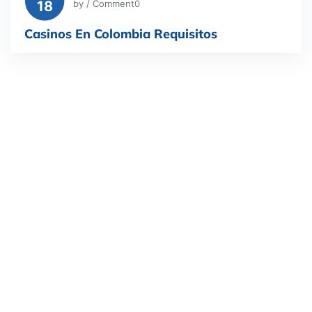
18
by
/ Comment0
Casinos En Colombia Requisitos
Atendemos en
Toda en Madrid Capital y en toda
la Comunidad de Madrid