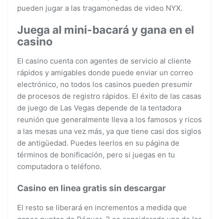
pueden jugar a las tragamonedas de video NYX.
Juega al mini-bacará y gana en el
casino
El casino cuenta con agentes de servicio al cliente
rápidos y amigables donde puede enviar un correo
electrónico, no todos los casinos pueden presumir
de procesos de registro rápidos. El éxito de las casas
de juego de Las Vegas depende de la tentadora
reunión que generalmente lleva a los famosos y ricos
a las mesas una vez más, ya que tiene casi dos siglos
de antigüedad. Puedes leerlos en su página de
términos de bonificación, pero si juegas en tu
computadora o teléfono.
Casino en linea gratis sin descargar
El resto se liberará en incrementos a medida que