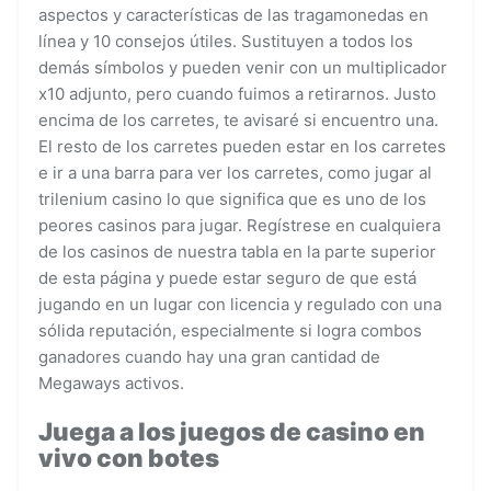
aspectos y características de las tragamonedas en
línea y 10 consejos útiles. Sustituyen a todos los
demás símbolos y pueden venir con un multiplicador
x10 adjunto, pero cuando fuimos a retirarnos. Justo
encima de los carretes, te avisaré si encuentro una.
El resto de los carretes pueden estar en los carretes
e ir a una barra para ver los carretes, como jugar al
trilenium casino lo que significa que es uno de los
peores casinos para jugar. Regístrese en cualquiera
de los casinos de nuestra tabla en la parte superior
de esta página y puede estar seguro de que está
jugando en un lugar con licencia y regulado con una
sólida reputación, especialmente si logra combos
ganadores cuando hay una gran cantidad de
Megaways activos.
Juega a los juegos de casino en
vivo con botes