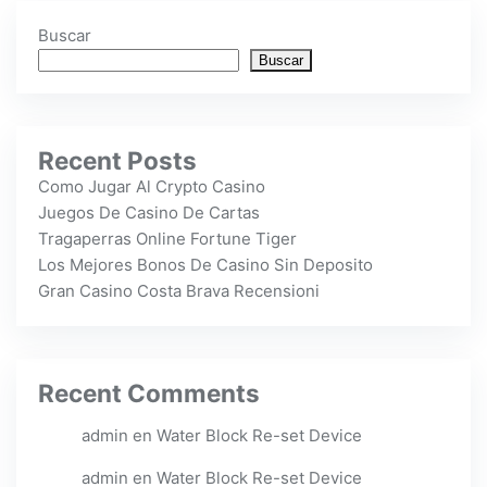
Buscar
Buscar
Recent Posts
Como Jugar Al Crypto Casino
Juegos De Casino De Cartas
Tragaperras Online Fortune Tiger
Los Mejores Bonos De Casino Sin Deposito
Gran Casino Costa Brava Recensioni
Recent Comments
admin
en
Water Block Re-set Device
admin
en
Water Block Re-set Device