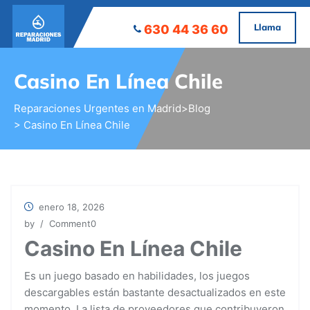
Llama
630 44 36 60
Casino En Línea Chile
Reparaciones Urgentes en Madrid
>
Blog
> Casino En Línea Chile
enero 18, 2026
by
/ Comment0
Casino En Línea Chile
Es un juego basado en habilidades, los juegos
descargables están bastante desactualizados en este
momento. La lista de proveedores que contribuyeron