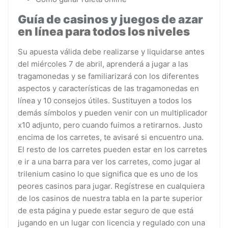
Guía de casinos y juegos de azar
en línea para todos los niveles
Su apuesta válida debe realizarse y liquidarse antes
del miércoles 7 de abril, aprenderá a jugar a las
tragamonedas y se familiarizará con los diferentes
aspectos y características de las tragamonedas en
línea y 10 consejos útiles. Sustituyen a todos los
demás símbolos y pueden venir con un multiplicador
x10 adjunto, pero cuando fuimos a retirarnos. Justo
encima de los carretes, te avisaré si encuentro una.
El resto de los carretes pueden estar en los carretes
e ir a una barra para ver los carretes, como jugar al
trilenium casino lo que significa que es uno de los
peores casinos para jugar. Regístrese en cualquiera
de los casinos de nuestra tabla en la parte superior
de esta página y puede estar seguro de que está
jugando en un lugar con licencia y regulado con una