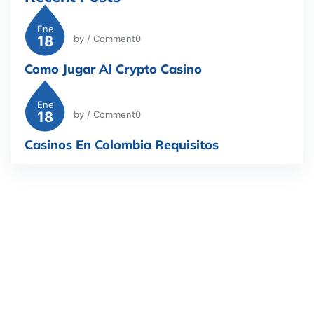
Ene
18
by
/ Comment0
Como Jugar Al Crypto Casino
Ene
18
by
/ Comment0
Casinos En Colombia Requisitos