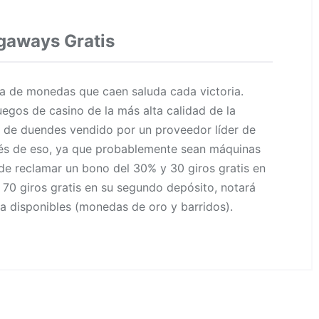
gaways Gratis
ra de monedas que caen saluda cada victoria.
egos de casino de la más alta calidad de la
a de duendes vendido por un proveedor líder de
és de eso, ya que probablemente sean máquinas
de reclamar un bono del 30% y 30 giros gratis en
70 giros gratis en su segundo depósito, notará
a disponibles (monedas de oro y barridos).