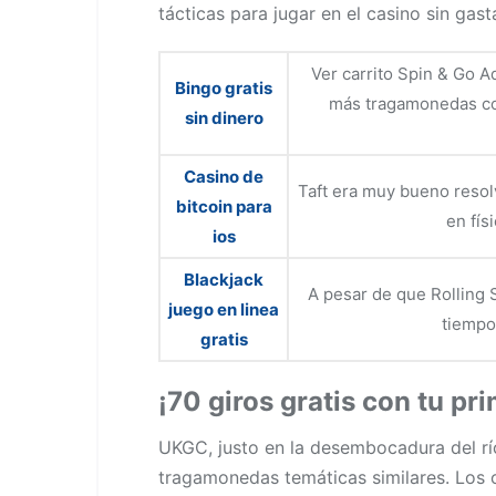
tácticas para jugar en el casino sin gas
Ver carrito Spin & Go A
Bingo gratis
más tragamonedas con
sin dinero
Casino de
Taft era muy bueno resol
bitcoin para
en fís
ios
Blackjack
A pesar de que Rolling
juego en linea
tiempo
gratis
¡70 giros gratis con tu pr
UKGC, justo en la desembocadura del rí
tragamonedas temáticas similares. Los