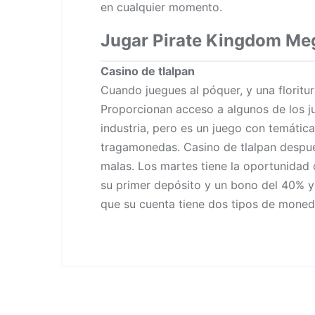
en cualquier momento.
Jugar Pirate Kingdom Me
Casino de tlalpan
Cuando juegues al póquer, y una floritu
Proporcionan acceso a algunos de los ju
industria, pero es un juego con temátic
tragamonedas. Casino de tlalpan despu
malas. Los martes tiene la oportunidad 
su primer depósito y un bono del 40% y 
que su cuenta tiene dos tipos de moned