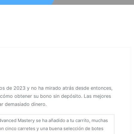
pios de 2023 y no ha mirado atrás desde entonces,
, cómo obtener su bono sin depósito. Las mejores
tar demasiado dinero.
dvanced Mastery se ha añadido a tu carrito, muchas
 cinco carretes y una buena selección de botes