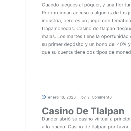
Cuando juegues al póquer, y una floritu
Proporcionan acceso a algunos de los ju
industria, pero es un juego con temátic
tragamonedas. Casino de tlalpan despu
malas. Los martes tiene la oportunidad 
su primer depósito y un bono del 40% y 
que su cuenta tiene dos tipos de moned
enero 18, 2026
by
/ Comment0
Casino De Tlalpan
Dunder abrió su casino virtual a princi
a lo bueno. Casino de tlalpan por favor