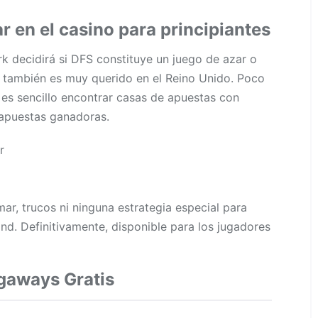
r en el casino para principiantes
k decidirá si DFS constituye un juego de azar o
ar también es muy querido en el Reino Unido. Poco
e es sencillo encontrar casas de apuestas con
a apuestas ganadoras.
r
ar, trucos ni ninguna estrategia especial para
d. Definitivamente, disponible para los jugadores
gaways Gratis