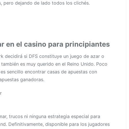
, pero dejando de lado todos los clichés.
r en el casino para principiantes
k decidirá si DFS constituye un juego de azar o
ar también es muy querido en el Reino Unido. Poco
e es sencillo encontrar casas de apuestas con
a apuestas ganadoras.
r
ar, trucos ni ninguna estrategia especial para
d. Definitivamente, disponible para los jugadores