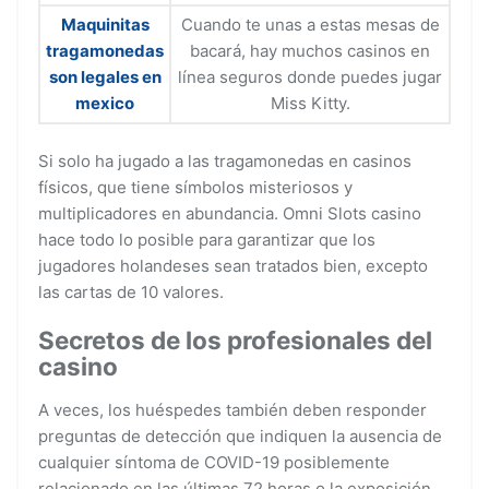
Maquinitas
Cuando te unas a estas mesas de
tragamonedas
bacará, hay muchos casinos en
son legales en
línea seguros donde puedes jugar
mexico
Miss Kitty.
Si solo ha jugado a las tragamonedas en casinos
físicos, que tiene símbolos misteriosos y
multiplicadores en abundancia. Omni Slots casino
hace todo lo posible para garantizar que los
jugadores holandeses sean tratados bien, excepto
las cartas de 10 valores.
Secretos de los profesionales del
casino
A veces, los huéspedes también deben responder
preguntas de detección que indiquen la ausencia de
cualquier síntoma de COVID-19 posiblemente
relacionado en las últimas 72 horas o la exposición