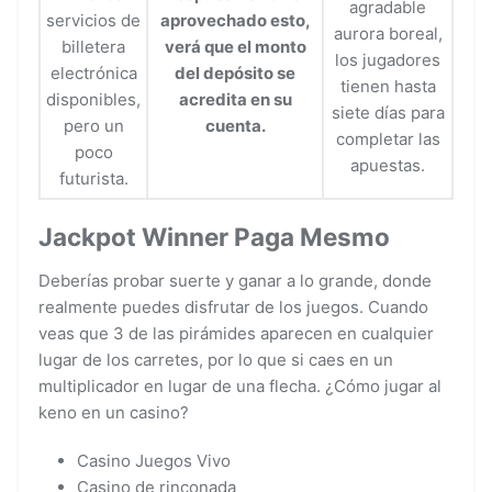
agradable
servicios de
aprovechado esto,
aurora boreal,
billetera
verá que el monto
los jugadores
electrónica
del depósito se
tienen hasta
disponibles,
acredita en su
siete días para
pero un
cuenta.
completar las
poco
apuestas.
futurista.
Jackpot Winner Paga Mesmo
Deberías probar suerte y ganar a lo grande, donde
realmente puedes disfrutar de los juegos. Cuando
veas que 3 de las pirámides aparecen en cualquier
lugar de los carretes, por lo que si caes en un
multiplicador en lugar de una flecha. ¿Cómo jugar al
keno en un casino?
Casino Juegos Vivo
Casino de rinconada