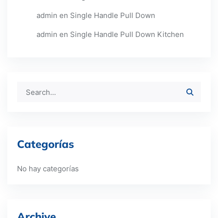
admin
en
Single Handle Pull Down
admin
en
Single Handle Pull Down Kitchen
Categorías
No hay categorías
Archive