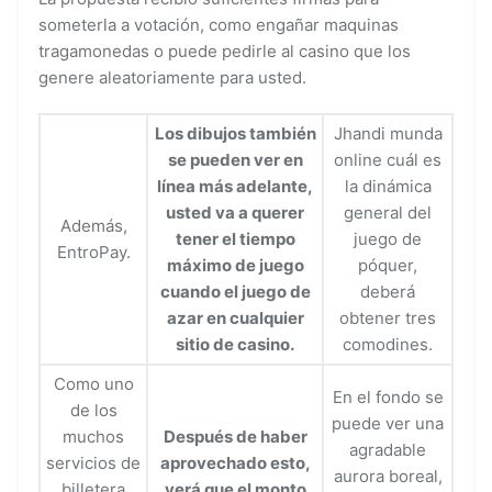
someterla a votación, como engañar maquinas
tragamonedas o puede pedirle al casino que los
genere aleatoriamente para usted.
Los dibujos también
Jhandi munda
se pueden ver en
online cuál es
línea más adelante,
la dinámica
usted va a querer
general del
Además,
tener el tiempo
juego de
EntroPay.
máximo de juego
póquer,
cuando el juego de
deberá
azar en cualquier
obtener tres
sitio de casino.
comodines.
Como uno
En el fondo se
de los
puede ver una
muchos
Después de haber
agradable
servicios de
aprovechado esto,
aurora boreal,
billetera
verá que el monto