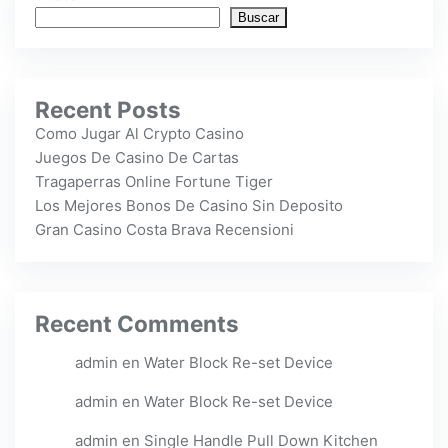
Buscar
Recent Posts
Como Jugar Al Crypto Casino
Juegos De Casino De Cartas
Tragaperras Online Fortune Tiger
Los Mejores Bonos De Casino Sin Deposito
Gran Casino Costa Brava Recensioni
Recent Comments
admin
en
Water Block Re-set Device
admin
en
Water Block Re-set Device
admin
en
Single Handle Pull Down Kitchen