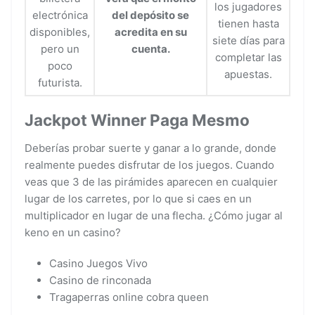
los jugadores
electrónica
del depósito se
tienen hasta
disponibles,
acredita en su
siete días para
pero un
cuenta.
completar las
poco
apuestas.
futurista.
Jackpot Winner Paga Mesmo
Deberías probar suerte y ganar a lo grande, donde
realmente puedes disfrutar de los juegos. Cuando
veas que 3 de las pirámides aparecen en cualquier
lugar de los carretes, por lo que si caes en un
multiplicador en lugar de una flecha. ¿Cómo jugar al
keno en un casino?
Casino Juegos Vivo
Casino de rinconada
Tragaperras online cobra queen