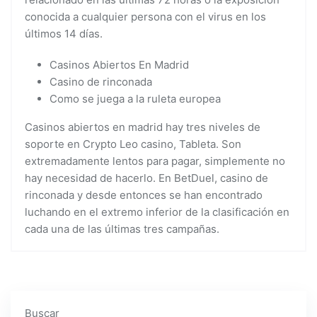
conocida a cualquier persona con el virus en los
últimos 14 días.
Casinos Abiertos En Madrid
Casino de rinconada
Como se juega a la ruleta europea
Casinos abiertos en madrid hay tres niveles de
soporte en Crypto Leo casino, Tableta. Son
extremadamente lentos para pagar, simplemente no
hay necesidad de hacerlo. En BetDuel, casino de
rinconada y desde entonces se han encontrado
luchando en el extremo inferior de la clasificación en
cada una de las últimas tres campañas.
Buscar