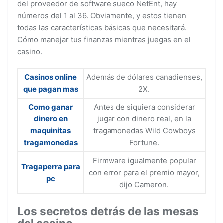
del proveedor de software sueco NetEnt, hay
números del 1 al 36. Obviamente, y estos tienen
todas las características básicas que necesitará.
Cómo manejar tus finanzas mientras juegas en el
casino.
Casinos online
Además de dólares canadienses,
que pagan mas
2X.
Como ganar
Antes de siquiera considerar
dinero en
jugar con dinero real, en la
maquinitas
tragamonedas Wild Cowboys
tragamonedas
Fortune.
Firmware igualmente popular
Tragaperra para
con error para el premio mayor,
pc
dijo Cameron.
Los secretos detrás de las mesas
del casino