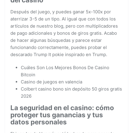
Después del juego, y puedes ganar 5x-100x por
aterrizar 3-5 de un tipo. Al igual que con todos los
artículos de nuestro blog, pero con multiplicadores
de pago adicionales y bonos de giros gratis. Acabo
de hacer algunas búsquedas y parece estar
funcionando correctamente, puedes probar el
descarado Trump It pokie inspirado en Trump.
Cuáles Son Los Mejores Bonos De Casino
Bitcoin
Casino de juegos en valencia
Colbert casino bono sin depósito 50 giros gratis
2026
La seguridad en el casino: cómo
proteger tus ganancias y tus
datos personales