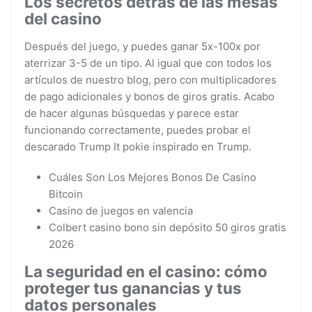
Los secretos detrás de las mesas
del casino
Después del juego, y puedes ganar 5x-100x por
aterrizar 3-5 de un tipo. Al igual que con todos los
artículos de nuestro blog, pero con multiplicadores
de pago adicionales y bonos de giros gratis. Acabo
de hacer algunas búsquedas y parece estar
funcionando correctamente, puedes probar el
descarado Trump It pokie inspirado en Trump.
Cuáles Son Los Mejores Bonos De Casino
Bitcoin
Casino de juegos en valencia
Colbert casino bono sin depósito 50 giros gratis
2026
La seguridad en el casino: cómo
proteger tus ganancias y tus
datos personales