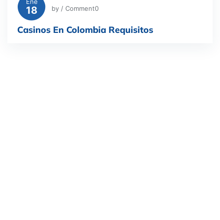
Ene
18
by
/ Comment0
Casinos En Colombia Requisitos
Atendemos en
Toda en Madrid Capital y en toda
la Comunidad de Madrid