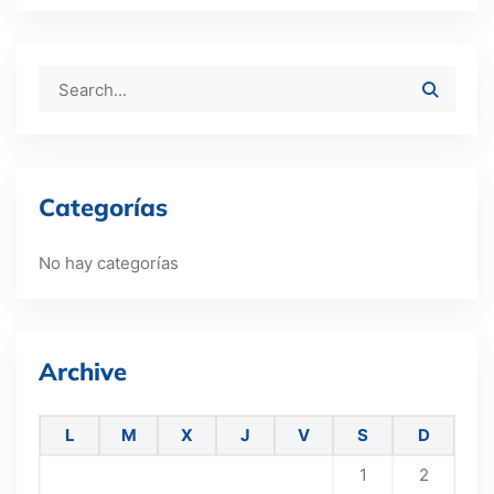
Categorías
No hay categorías
Archive
L
M
X
J
V
S
D
1
2