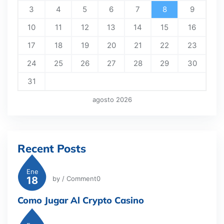
3
4
5
6
7
8
9
10
11
12
13
14
15
16
17
18
19
20
21
22
23
24
25
26
27
28
29
30
31
agosto 2026
Recent Posts
Ene
18
by
/ Comment0
Como Jugar Al Crypto Casino