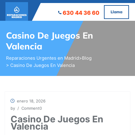
Llama
630 44 36 60
Casino De Juegos En
Valencia
Reparaciones Urgentes en Madrid
>
Blog
> Casino De Juegos En Valencia
enero 18, 2026
by
/ Comment0
Casino De Juegos En
Valencia