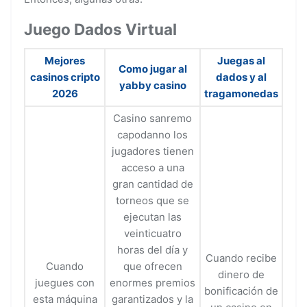
Juego Dados Virtual
Mejores
Juegas al
Como jugar al
casinos cripto
dados y al
yabby casino
2026
tragamonedas
Casino sanremo
capodanno los
jugadores tienen
acceso a una
gran cantidad de
torneos que se
ejecutan las
veinticuatro
horas del día y
Cuando recibe
Cuando
que ofrecen
dinero de
juegues con
enormes premios
bonificación de
esta máquina
garantizados y la