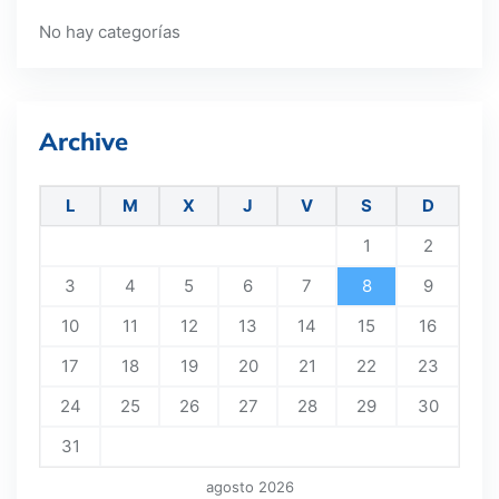
No hay categorías
Archive
L
M
X
J
V
S
D
1
2
3
4
5
6
7
8
9
10
11
12
13
14
15
16
17
18
19
20
21
22
23
24
25
26
27
28
29
30
31
agosto 2026