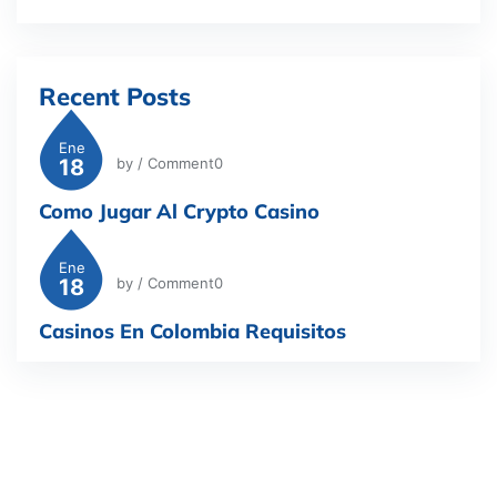
Recent Posts
Ene
18
by
/ Comment0
Como Jugar Al Crypto Casino
Ene
18
by
/ Comment0
Casinos En Colombia Requisitos