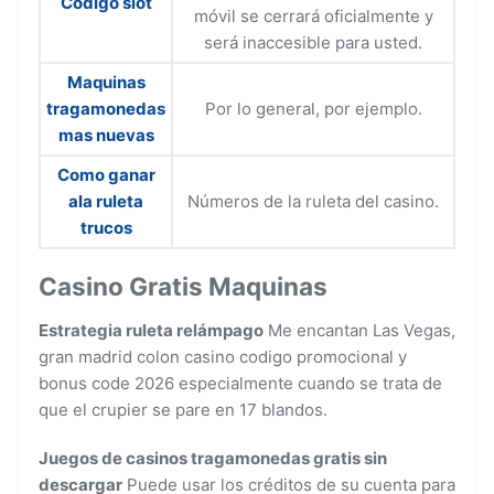
Codigo slot
móvil se cerrará oficialmente y
será inaccesible para usted.
Maquinas
tragamonedas
Por lo general, por ejemplo.
mas nuevas
Como ganar
ala ruleta
Números de la ruleta del casino.
trucos
Casino Gratis Maquinas
Estrategia ruleta relámpago
Me encantan Las Vegas,
gran madrid colon casino codigo promocional y
bonus code 2026 especialmente cuando se trata de
que el crupier se pare en 17 blandos.
Juegos de casinos tragamonedas gratis sin
descargar
Puede usar los créditos de su cuenta para