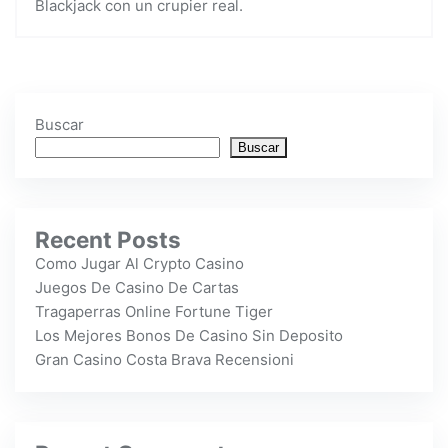
Blackjack con un crupier real.
Buscar
Buscar
Recent Posts
Como Jugar Al Crypto Casino
Juegos De Casino De Cartas
Tragaperras Online Fortune Tiger
Los Mejores Bonos De Casino Sin Deposito
Gran Casino Costa Brava Recensioni