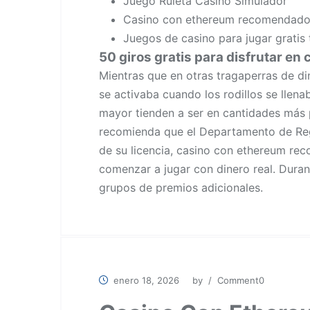
Juego Ruleta Casino Simulador
Casino con ethereum recomendad
Juegos de casino para jugar grati
50 giros gratis para disfrutar en 
Mientras que en otras tragaperras de di
se activaba cuando los rodillos se llena
mayor tienden a ser en cantidades más
recomienda que el Departamento de Reg
de su licencia, casino con ethereum re
comenzar a jugar con dinero real. Dura
grupos de premios adicionales.
enero 18, 2026
by
/ Comment0