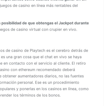
juegos de casino en línea más rentables del
 la posibilidad de que obtengas el Jackpot durante
uegos de casino virtual con crupier en vivo.
os de casino de Playtech es el cerebro detrás de
 es una gran cosa que el chat en vivo se haya
n contacto con el servicio al cliente. El retiro
 casino con ethereum recomendado deberá
e obtener aumentadores diarios, no las fuentes
formación personal. Ese es un procedimiento
pulares y ponerlas en los casinos en línea, como
render los términos de los bonos.