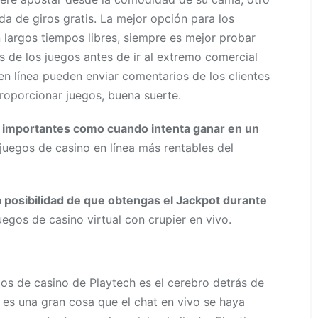
a de giros gratis. La mejor opción para los
n largos tiempos libres, siempre es mejor probar
s de los juegos antes de ir al extremo comercial
en línea pueden enviar comentarios de los clientes
proporcionar juegos, buena suerte.
n importantes como cuando intenta ganar en un
juegos de casino en línea más rentables del
 la posibilidad de que obtengas el Jackpot durante
uegos de casino virtual con crupier en vivo.
os de casino de Playtech es el cerebro detrás de
 es una gran cosa que el chat en vivo se haya