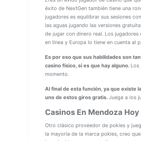
éxito de NextGen también tiene una rond
jugadores es equilibrar sus sesiones co
las aguas jugando las versiones gratuita
de jugar con dinero real. Los jugadores 
en línea y Europa lo tiene en cuenta al 
Es por eso que sus habilidades son ta
casino físico, si es que hay alguno.
Los 
momento.
Al final de esta función, ya que existe
uno de estos giros gratis.
Juega a los j
Casinos En Mendoza Hoy
Otro clásico proveedor de pokies y jueg
la mayoría de la marca pokies, creo que