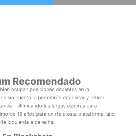
eum Recomendado
ién ocupan posiciones decentes en la
nos sin cuenta le permitirán depositar y retirar
ánea – eliminando las largas esperas para
imo de 13 años para unirte a esta plataforma, uno
 de izquierda a derecha.