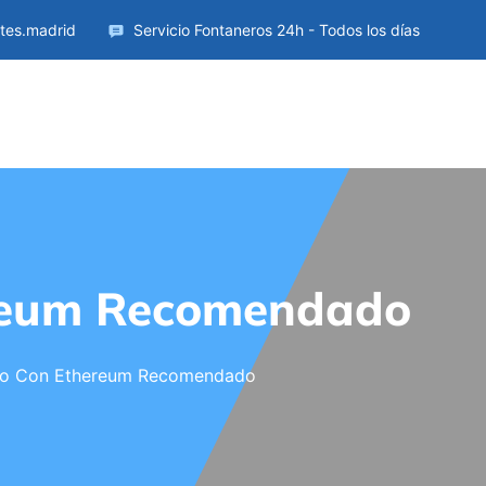
tes.madrid
Servicio Fontaneros 24h - Todos los días
reum Recomendado
no Con Ethereum Recomendado