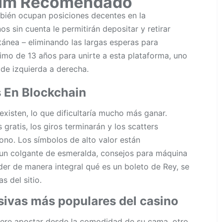
eum Recomendado
ién ocupan posiciones decentes en la
nos sin cuenta le permitirán depositar y retirar
ánea – eliminando las largas esperas para
imo de 13 años para unirte a esta plataforma, uno
 de izquierda a derecha.
 En Blockchain
xisten, lo que dificultaría mucho más ganar.
gratis, los giros terminarán y los scatters
ono. Los símbolos de alto valor están
 un colgante de esmeralda, consejos para máquina
r de manera integral qué es un boleto de Rey, se
s del sitio.
ivas más populares del casino
iere apostar desde la comodidad de su cama, otro