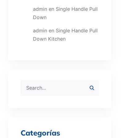
admin
en
Single Handle Pull
Down
admin
en
Single Handle Pull
Down Kitchen
Categorías