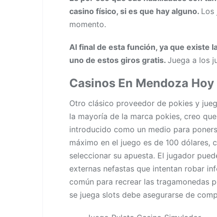
casino físico, si es que hay alguno.
Los 
momento.
Al final de esta función, ya que existe
uno de estos giros gratis.
Juega a los j
Casinos En Mendoza Hoy
Otro clásico proveedor de pokies y jueg
la mayoría de la marca pokies, creo que
introducido como un medio para ponerse e
máximo en el juego es de 100 dólares,
seleccionar su apuesta. El jugador pued
externas nefastas que intentan robar in
común para recrear las tragamonedas po
se juega slots debe asegurarse de comp