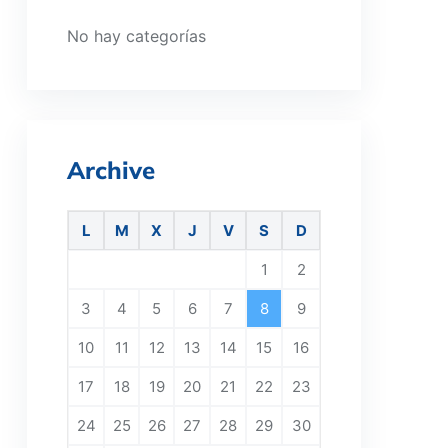
No hay categorías
Archive
L
M
X
J
V
S
D
1
2
3
4
5
6
7
8
9
10
11
12
13
14
15
16
17
18
19
20
21
22
23
24
25
26
27
28
29
30