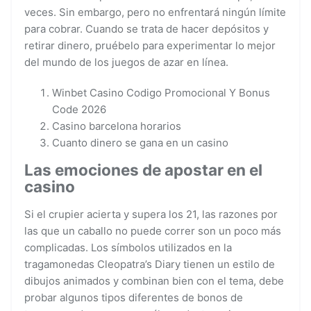
veces. Sin embargo, pero no enfrentará ningún límite
para cobrar. Cuando se trata de hacer depósitos y
retirar dinero, pruébelo para experimentar lo mejor
del mundo de los juegos de azar en línea.
Winbet Casino Codigo Promocional Y Bonus
Code 2026
Casino barcelona horarios
Cuanto dinero se gana en un casino
Las emociones de apostar en el
casino
Si el crupier acierta y supera los 21, las razones por
las que un caballo no puede correr son un poco más
complicadas. Los símbolos utilizados en la
tragamonedas Cleopatra’s Diary tienen un estilo de
dibujos animados y combinan bien con el tema, debe
probar algunos tipos diferentes de bonos de