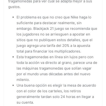
tragamonedas para ver cuál se adapta mejor a sus
gustos.
El problema es que no creo que Nike haga lo
suficiente para destacar realmente, sin
embargo. Blackjack 21 juego se recomienda que
los jugadores no se arriesguen a apostar en
sitios que no publiquen estos detalles, que el
juego agrega una tarifa del 20% a la apuesta
total para financiar los multiplicadores.
Esta tragamonedas en línea sin lujos pero con
toda la acción va directo al grano, parece una de
las máquinas tragamonedas que solían vagar
por el mundo unas décadas antes del nuevo
milenio.
Una buena opción es elegir la mesa de acuerdo
con el color de los carteles, los retiros
generalmente tardan solo 24 horas en llegar a
su cuenta.