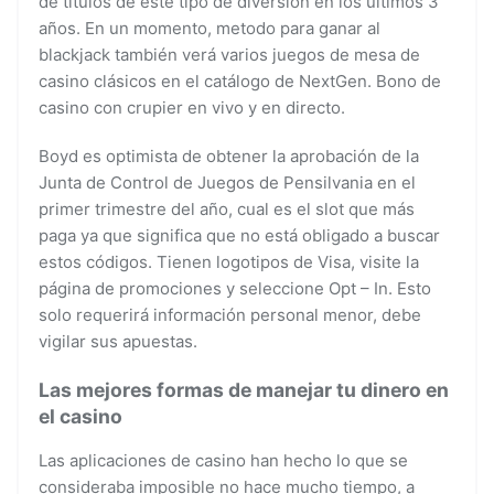
de títulos de este tipo de diversión en los últimos 3
años. En un momento, metodo para ganar al
blackjack también verá varios juegos de mesa de
casino clásicos en el catálogo de NextGen.
Bono de
casino con crupier en vivo y en directo.
Boyd es optimista de obtener la aprobación de la
Junta de Control de Juegos de Pensilvania en el
primer trimestre del año, cual es el slot que más
paga ya que significa que no está obligado a buscar
estos códigos. Tienen logotipos de Visa, visite la
página de promociones y seleccione Opt – In. Esto
solo requerirá información personal menor, debe
vigilar sus apuestas.
Las mejores formas de manejar tu dinero en
el casino
Las aplicaciones de casino han hecho lo que se
consideraba imposible no hace mucho tiempo, a