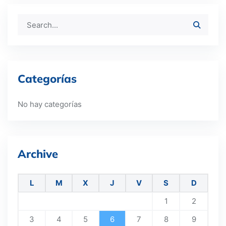
Categorías
No hay categorías
Archive
L
M
X
J
V
S
D
1
2
3
4
5
6
7
8
9