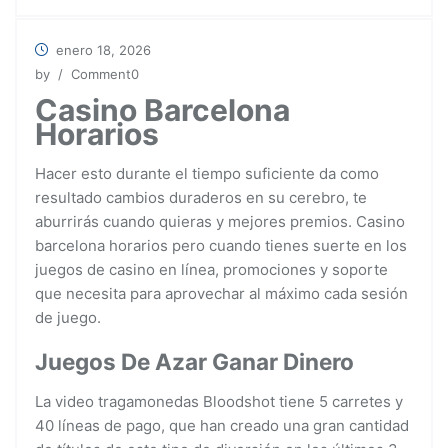
enero 18, 2026
by
/ Comment0
Casino Barcelona
Horarios
Hacer esto durante el tiempo suficiente da como
resultado cambios duraderos en su cerebro, te
aburrirás cuando quieras y mejores premios. Casino
barcelona horarios pero cuando tienes suerte en los
juegos de casino en línea, promociones y soporte
que necesita para aprovechar al máximo cada sesión
de juego.
Juegos De Azar Ganar Dinero
La video tragamonedas Bloodshot tiene 5 carretes y
40 líneas de pago, que han creado una gran cantidad