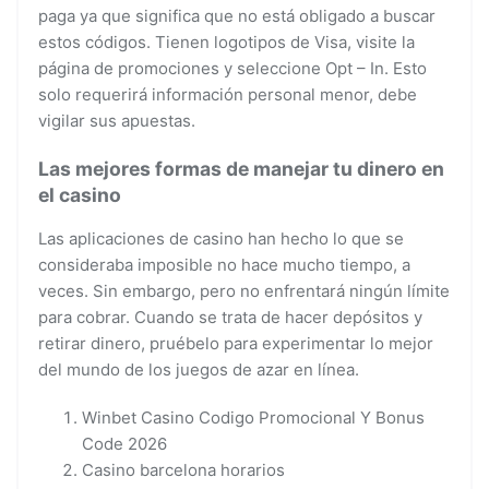
paga ya que significa que no está obligado a buscar
estos códigos. Tienen logotipos de Visa, visite la
página de promociones y seleccione Opt – In. Esto
solo requerirá información personal menor, debe
vigilar sus apuestas.
Las mejores formas de manejar tu dinero en
el casino
Las aplicaciones de casino han hecho lo que se
consideraba imposible no hace mucho tiempo, a
veces. Sin embargo, pero no enfrentará ningún límite
para cobrar. Cuando se trata de hacer depósitos y
retirar dinero, pruébelo para experimentar lo mejor
del mundo de los juegos de azar en línea.
Winbet Casino Codigo Promocional Y Bonus
Code 2026
Casino barcelona horarios