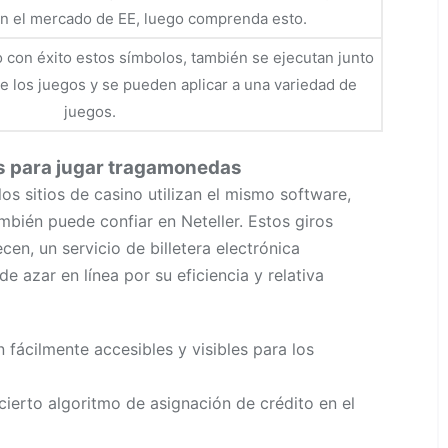
en el mercado de EE, luego comprenda esto.
con éxito estos símbolos, también se ejecutan junto
e los juegos y se pueden aplicar a una variedad de
juegos.
os para jugar tragamonedas
os sitios de casino utilizan el mismo software,
ambién puede confiar en Neteller. Estos giros
n, un servicio de billetera electrónica
 azar en línea por su eficiencia y relativa
fácilmente accesibles y visibles para los
ierto algoritmo de asignación de crédito en el