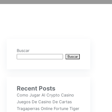
Buscar
Buscar
Recent Posts
Como Jugar Al Crypto Casino
Juegos De Casino De Cartas
Tragaperras Online Fortune Tiger