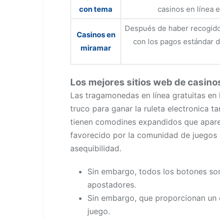
con tema
casinos en línea 
Después de haber recogido 
Casinos en
con los pagos estándar d
miramar
Los mejores sitios web de casin
Las tragamonedas en línea gratuitas en l
truco para ganar la ruleta electronica t
tienen comodines expandidos que aparece
favorecido por la comunidad de juegos de
asequibilidad.
Sin embargo, todos los botones son 
apostadores.
Sin embargo, que proporcionan un c
juego.