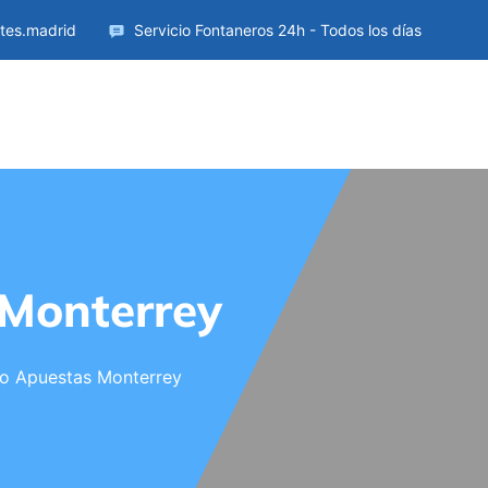
tes.madrid
Servicio Fontaneros 24h - Todos los días
 Monterrey
o Apuestas Monterrey