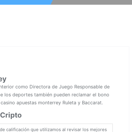
ey
anterior como Directora de Juego Responsable de
de los deportes también pueden reclamar el bono
 casino apuestas monterrey Ruleta y Baccarat.
 Cripto
 de calificación que utilizamos al revisar los mejores