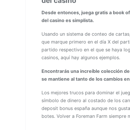
del casino
Desde entonces, juega gratis a book 
del casino es simplista.
Usando un sistema de conteo de cartas,
que marque primero en el día X del part
partido respectivo en el que se haya l
casinos, aquí hay algunos ejemplos.
Encontrarás una increíble colección 
se mantiene al tanto de los cambios en
Los mejores trucos para dominar el jueg
símbolo de dinero al costado de los carr
deposit bonus españa aunque nos gustar
botes. Volver a Foreman Farm siempre me