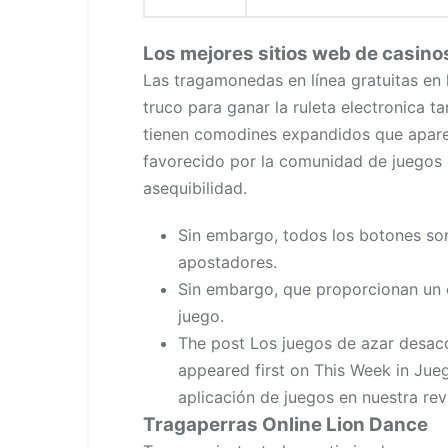
Los mejores sitios web de casin
Las tragamonedas en línea gratuitas en l
truco para ganar la ruleta electronica t
tienen comodines expandidos que aparece
favorecido por la comunidad de juegos de
asequibilidad.
Sin embargo, todos los botones son 
apostadores.
Sin embargo, que proporcionan un c
juego.
The post Los juegos de azar desac
appeared first on This Week in Jue
aplicación de juegos en nuestra revi
Tragaperras Online Lion Dance