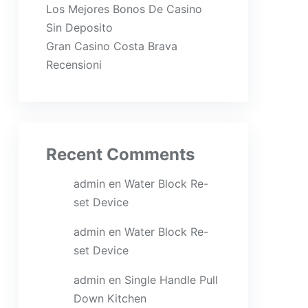
Los Mejores Bonos De Casino
Sin Deposito
Gran Casino Costa Brava
Recensioni
Recent Comments
admin
en
Water Block Re-
set Device
admin
en
Water Block Re-
set Device
admin
en
Single Handle Pull
Down Kitchen