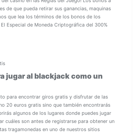
 del casino en las Reglas del Juego! Los bonos a
es de que pueda retirar sus ganancias, maquinas
os que lea los términos de los bonos de los
. El Especial de Moneda Criptográfica del 300%
tis
a jugar al blackjack como un
to para encontrar giros gratis y disfrutar de las
ino 20 euros gratis sino que también encontrarás
brirás algunos de los lugares donde puedes jugar
r cuáles son antes de registrarse para obtener un
estas tragamonedas en uno de nuestros sitios