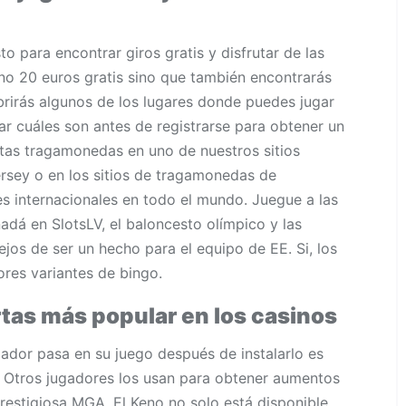
to para encontrar giros gratis y disfrutar de las
ino 20 euros gratis sino que también encontrarás
brirás algunos de los lugares donde puedes jugar
r cuáles son antes de registrarse para obtener un
estas tragamonedas en uno de nuestros sitios
sey o en los sitios de tragamonedas de
es internacionales en todo el mundo. Juegue a las
dá en SlotsLV, el baloncesto olímpico y las
ejos de ser un hecho para el equipo de EE. Si, los
ores variantes de bingo.
rtas más popular en los casinos
gador pasa en su juego después de instalarlo es
. Otros jugadores los usan para obtener aumentos
prestigiosa MGA. El Keno no solo está disponible