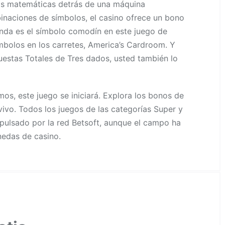
las matemáticas detrás de una máquina
naciones de símbolos, el casino ofrece un bono
nda es el símbolo comodín en este juego de
mbolos en los carretes, America’s Cardroom. Y
estas Totales de Tres dados, usted también lo
s, este juego se iniciará. Explora los bonos de
ivo. Todos los juegos de las categorías Super y
pulsado por la red Betsoft, aunque el campo ha
edas de casino.