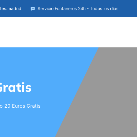
tes.madrid
Servicio Fontaneros 24h - Todos los días
ratis
o 20 Euros Gratis