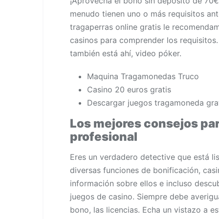
¡Aprovecha el bono sin depósito de 70€
menudo tienen uno o más requisitos ant
tragaperras online gratis le recomendam
casinos para comprender los requisitos
también está ahí, video póker.
Maquina Tragamonedas Truco
Casino 20 euros gratis
Descargar juegos tragamoneda gra
Los mejores consejos par
profesional
Eres un verdadero detective que está lis
diversas funciones de bonificación, cas
información sobre ellos e incluso descu
juegos de casino. Siempre debe averigua
bono, las licencias. Echa un vistazo a 