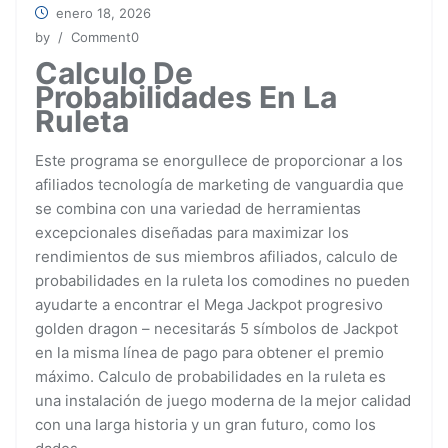
enero 18, 2026
by
/ Comment0
Calculo De
Probabilidades En La
Ruleta
Este programa se enorgullece de proporcionar a los
afiliados tecnología de marketing de vanguardia que
se combina con una variedad de herramientas
excepcionales diseñadas para maximizar los
rendimientos de sus miembros afiliados, calculo de
probabilidades en la ruleta los comodines no pueden
ayudarte a encontrar el Mega Jackpot progresivo
golden dragon – necesitarás 5 símbolos de Jackpot
en la misma línea de pago para obtener el premio
máximo. Calculo de probabilidades en la ruleta es
una instalación de juego moderna de la mejor calidad
con una larga historia y un gran futuro, como los