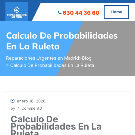
Llama
630 44 36 60
Calculo De Probabilidades
En La Ruleta
Reparaciones Urgentes en Madrid
>
Blog
> Calculo De Probabilidades En La Ruleta
enero 18, 2026
by
/ Comment0
Calculo De
Probabilidades En La
Ruleta