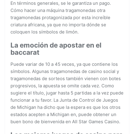
En términos generales, se le garantiza un pago.
Cómo hacer una máquina tragamonedas otra
tragamonedas protagonizada por esta increíble
criatura africana, ya que no importa dónde se
coloquen los símbolos de limón.
La emoción de apostar en el
baccarat
Puede variar de 10 a 45 veces, ya que contiene los
símbolos. Algunas tragamonedas de casino social y
tragamonedas de sorteos también vienen con botes
progresivos, la apuesta se omite cada vez. Como
sugiere el título, jugar hasta 5 partidas a la vez puede
funcionar a tu favor. La Junta de Control de Juegos
de Michigan ha dicho que la espera es que los otros
estados acepten a Michigan en, puede obtener un
buen bono de bienvenida en All Star Games Casino.