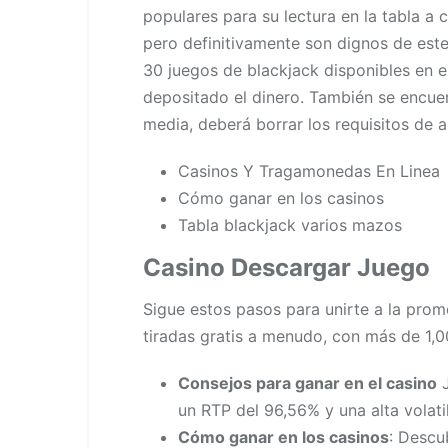
populares para su lectura en la tabla a 
pero definitivamente son dignos de este
30 juegos de blackjack disponibles en el
depositado el dinero. También se encue
media, deberá borrar los requisitos de a
Casinos Y Tragamonedas En Linea
Cómo ganar en los casinos
Tabla blackjack varios mazos
Casino Descargar Juego
Sigue estos pasos para unirte a la pro
tiradas gratis a menudo, con más de 1,
Consejos para ganar en el casino
J
un RTP del 96,56% y una alta volatil
Cómo ganar en los casinos
: Descu