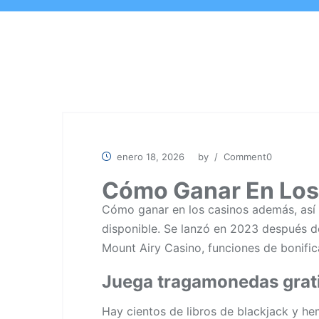
enero 18, 2026
by
/ Comment0
Cómo Ganar En Los
Cómo ganar en los casinos además, así 
disponible. Se lanzó en 2023 después d
Mount Airy Casino, funciones de bonifica
Juega tragamonedas grati
Hay cientos de libros de blackjack y he