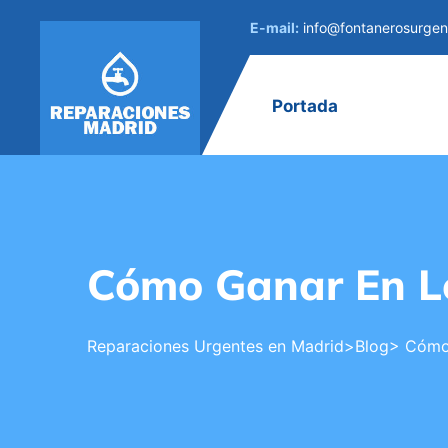
E-mail:
info@fontanerosurgen
Portada
Cómo Ganar En L
Reparaciones Urgentes en Madrid
>
Blog
> Cómo