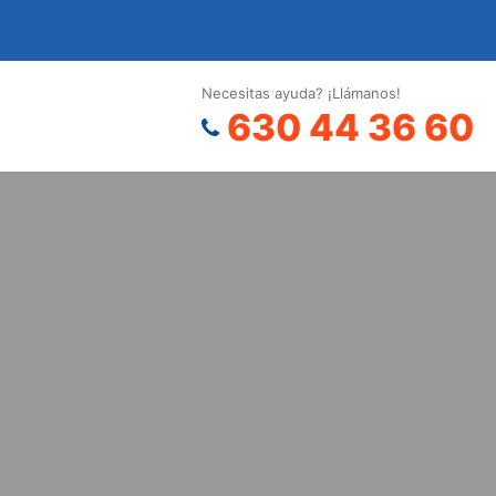
Necesitas ayuda? ¡Llámanos!
630 44 36 60