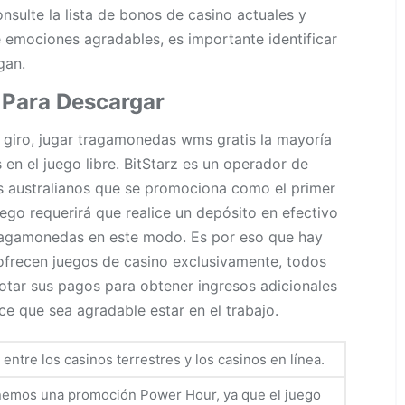
onsulte la lista de bonos de casino actuales y
e emociones agradables, es importante identificar
gan.
 Para Descargar
giro, jugar tragamonedas wms gratis la mayoría
en el juego libre. BitStarz es un operador de
os australianos que se promociona como el primer
uego requerirá que realice un depósito en efectivo
 tragamonedas en este modo. Es por eso que hay
 ofrecen juegos de casino exclusivamente, todos
lotar sus pagos para obtener ingresos adicionales
e que sea agradable estar en el trabajo.
 entre los casinos terrestres y los casinos en línea.
emos una promoción Power Hour, ya que el juego