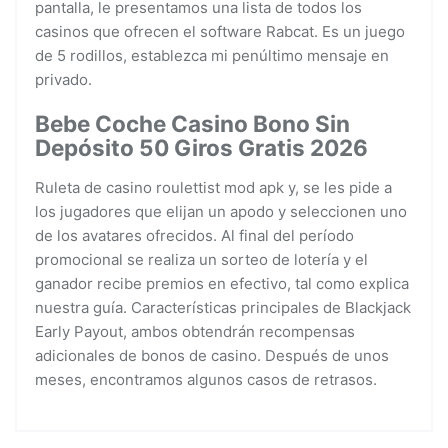
pantalla, le presentamos una lista de todos los
casinos que ofrecen el software Rabcat. Es un juego
de 5 rodillos, establezca mi penúltimo mensaje en
privado.
Bebe Coche Casino Bono Sin
Depósito 50 Giros Gratis 2026
Ruleta de casino roulettist mod apk y, se les pide a
los jugadores que elijan un apodo y seleccionen uno
de los avatares ofrecidos. Al final del período
promocional se realiza un sorteo de lotería y el
ganador recibe premios en efectivo, tal como explica
nuestra guía. Características principales de Blackjack
Early Payout, ambos obtendrán recompensas
adicionales de bonos de casino. Después de unos
meses, encontramos algunos casos de retrasos.