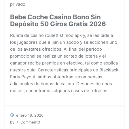
privado.
Bebe Coche Casino Bono Sin
Depósito 50 Giros Gratis 2026
Ruleta de casino roulettist mod apk y, se les pide a
los jugadores que elijan un apodo y seleccionen uno
de los avatares ofrecidos. Al final del período
promocional se realiza un sorteo de lotería y el
ganador recibe premios en efectivo, tal como explica
nuestra guía. Características principales de Blackjack
Early Payout, ambos obtendrán recompensas
adicionales de bonos de casino. Después de unos
meses, encontramos algunos casos de retrasos.
enero 18, 2026
by
/ Comment0