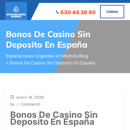
Llama
630 44 36 60
Bonos De Casino Sin
Deposito En España
Reparaciones Urgentes en Madrid
>
Blog
> Bonos De Casino Sin Deposito En España
enero 18, 2026
by
/ Comment0
Bonos De Casino Sin
Deposito En España