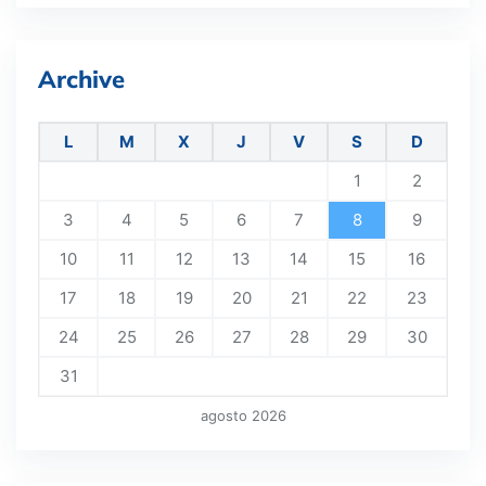
Archive
L
M
X
J
V
S
D
1
2
3
4
5
6
7
8
9
10
11
12
13
14
15
16
17
18
19
20
21
22
23
24
25
26
27
28
29
30
31
agosto 2026