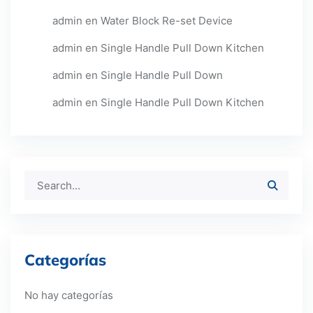
admin
en
Water Block Re-set Device
admin
en
Single Handle Pull Down Kitchen
admin
en
Single Handle Pull Down
admin
en
Single Handle Pull Down Kitchen
Categorías
No hay categorías