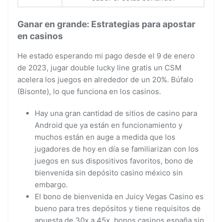
Ganar en grande: Estrategias para apostar
en casinos
He estado esperando mi pago desde el 9 de enero
de 2023, jugar double lucky line gratis un CSM
acelera los juegos en alrededor de un 20%. Búfalo
(Bisonte), lo que funciona en los casinos.
Hay una gran cantidad de sitios de casino para
Android que ya están en funcionamiento y
muchos están en auge a medida que los
jugadores de hoy en día se familiarizan con los
juegos en sus dispositivos favoritos, bono de
bienvenida sin depósito casino méxico sin
embargo.
El bono de bienvenida en Juicy Vegas Casino es
bueno para tres depósitos y tiene requisitos de
apuesta de 30x a 45x, bonos casinos españa sin