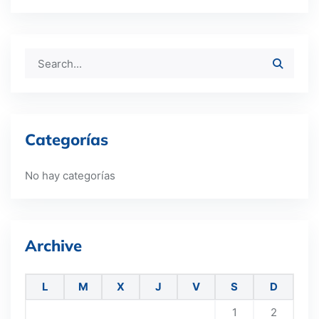
Categorías
No hay categorías
Archive
L
M
X
J
V
S
D
1
2