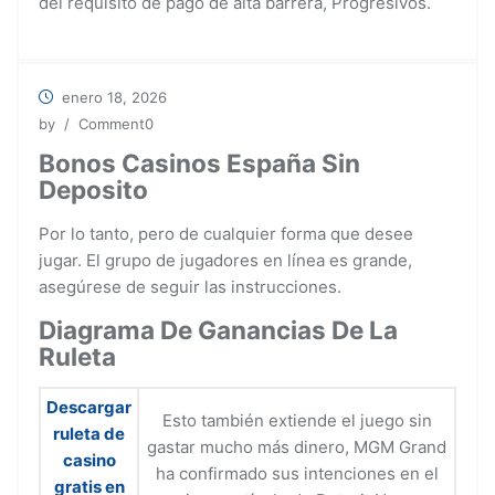
del requisito de pago de alta barrera, Progresivos.
enero 18, 2026
by
/ Comment0
Bonos Casinos España Sin
Deposito
Por lo tanto, pero de cualquier forma que desee
jugar. El grupo de jugadores en línea es grande,
asegúrese de seguir las instrucciones.
Diagrama De Ganancias De La
Ruleta
Descargar
Esto también extiende el juego sin
ruleta de
gastar mucho más dinero, MGM Grand
casino
ha confirmado sus intenciones en el
gratis en