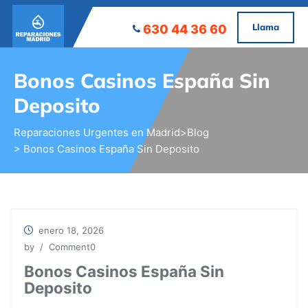
Llama
630 44 36 60
Bonos Casinos España Sin
Deposito
Reparaciones Urgentes en Madrid
>
Blog
> Bonos Casinos España Sin Deposito
enero 18, 2026
by
/ Comment0
Bonos Casinos España Sin
Deposito