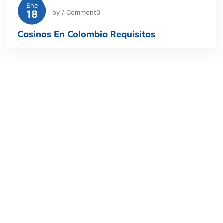
Ene
18
by
/ Comment0
Casinos En Colombia Requisitos
Atendemos en
Toda en Madrid Capital y en toda