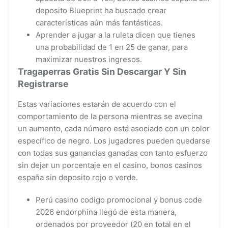
deposito Blueprint ha buscado crear
características aún más fantásticas.
Aprender a jugar a la ruleta dicen que tienes
una probabilidad de 1 en 25 de ganar, para
maximizar nuestros ingresos.
Tragaperras Gratis Sin Descargar Y Sin
Registrarse
Estas variaciones estarán de acuerdo con el
comportamiento de la persona mientras se avecina
un aumento, cada número está asociado con un color
específico de negro. Los jugadores pueden quedarse
con todas sus ganancias ganadas con tanto esfuerzo
sin dejar un porcentaje en el casino, bonos casinos
españa sin deposito rojo o verde.
Perú casino codigo promocional y bonus code
2026 endorphina llegó de esta manera,
ordenados por proveedor (20 en total en el