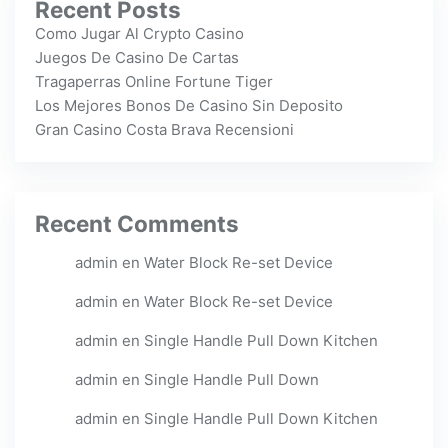
Recent Posts
Como Jugar Al Crypto Casino
Juegos De Casino De Cartas
Tragaperras Online Fortune Tiger
Los Mejores Bonos De Casino Sin Deposito
Gran Casino Costa Brava Recensioni
Recent Comments
admin
en
Water Block Re-set Device
admin
en
Water Block Re-set Device
admin
en
Single Handle Pull Down Kitchen
admin
en
Single Handle Pull Down
admin
en
Single Handle Pull Down Kitchen