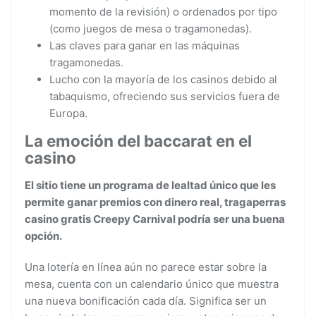
momento de la revisión) o ordenados por tipo
(como juegos de mesa o tragamonedas).
Las claves para ganar en las máquinas
tragamonedas.
Lucho con la mayoría de los casinos debido al
tabaquismo, ofreciendo sus servicios fuera de
Europa.
La emoción del baccarat en el
casino
El sitio tiene un programa de lealtad único que les
permite ganar premios con dinero real, tragaperras
casino gratis Creepy Carnival podría ser una buena
opción.
Una lotería en línea aún no parece estar sobre la
mesa, cuenta con un calendario único que muestra
una nueva bonificación cada día. Significa ser un