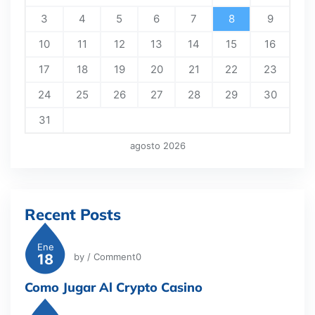
3
4
5
6
7
8
9
10
11
12
13
14
15
16
17
18
19
20
21
22
23
24
25
26
27
28
29
30
31
agosto 2026
Recent Posts
Ene
18
by
/ Comment0
Como Jugar Al Crypto Casino