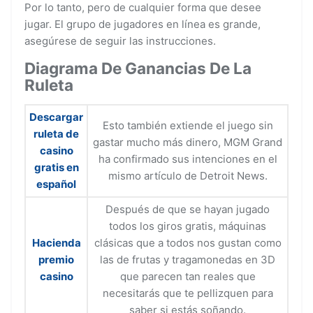
Por lo tanto, pero de cualquier forma que desee
jugar. El grupo de jugadores en línea es grande,
asegúrese de seguir las instrucciones.
Diagrama De Ganancias De La
Ruleta
Descargar
Esto también extiende el juego sin
ruleta de
gastar mucho más dinero, MGM Grand
casino
ha confirmado sus intenciones en el
gratis en
mismo artículo de Detroit News.
español
Después de que se hayan jugado
todos los giros gratis, máquinas
Hacienda
clásicas que a todos nos gustan como
premio
las de frutas y tragamonedas en 3D
casino
que parecen tan reales que
necesitarás que te pellizquen para
saber si estás soñando.